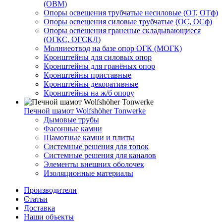
(ОВМ)
Опоры освещения трубчатые несиловые (ОТ, ОТф)
Опоры освещения силовые трубчатые (ОС, ОСф)
Опоры освещения граненые складывающиеся
(ОГКС, ОГСКЛ)
Молниеотвод на базе опор ОГК (МОГК)
Кронштейны для силовых опор
Кронштейны для гранёных опор
Кронштейны приставные
Кронштейны декоративные
Кронштейны на ж/б опору
Печной шамот Wolfshöher Tonwerke
Дымовые трубы
Фасонные камни
Шамотные камни и плиты
Системные решения для топок
Системные решения для каналов
Элементы внешних оболочек
Изоляционные материалы
Производители
Статьи
Доставка
Наши объекты