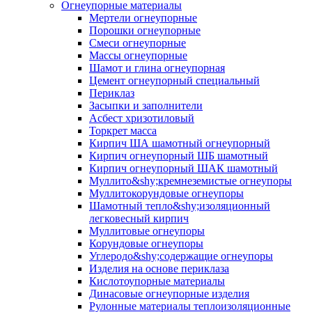
Огнеупорные материалы
Мертели огнеупорные
Порошки огнеупорные
Смеси огнеупорные
Массы огнеупорные
Шамот и глина огнеупорная
Цемент огнеупорный специальный
Периклаз
Засыпки и заполнители
Асбест хризотиловый
Торкрет масса
Кирпич ША шамотный огнеупорный
Кирпич огнеупорный ШБ шамотный
Кирпич огнеупорный ШАК шамотный
Муллито&shy;­кремнеземистые огнеупоры
Муллито­корундовые огнеупоры
Шамотный тепло&shy;изоляционный
легковесный кирпич
Муллитовые огнеупоры
Корундовые огнеупоры
Углеродо&shy;содержащие огнеупоры
Изделия на основе периклаза
Кислотоупорные материалы
Динасовые огнеупорные изделия
Рулонные материалы теплоизоляционные