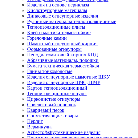
Изделия на основе периклаза
Кислотоупорные материалы
Динасовые огнеупорные изделия
Рулонные материалы теплоизоляционные
Тепло­изоляционные плиты
Клей и мастика термостойкие
Горелочные камни
Шамотный огнеупорный кирпич
Формованные огнеупоры
Пенодиатомитовый кирпич КПД
Абразивные материалы, порошки
Бумага техническая термостойкая
Глины тонкомолотые
Изделия огнеупорные шамотные ШКУ
Изделия огнеупорные ШЧС, ШЧУ
Картон теплоизоляционный
Теплоизоляционные шнуры
Цирконистые огнеупоры
Совелитовый порошок
Кварцевый песок
Сопутствующие товары
Перлит
Вермикулит
Асбесто&shy;технические изделия
Промышленная теплоизоляция из керамоволокна