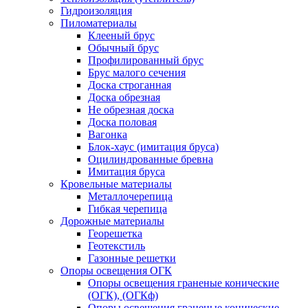
Гидроизоляция
Пиломатериалы
Клееный брус
Обычный брус
Профилированный брус
Брус малого сечения
Доска строганная
Доска обрезная
Не обрезная доска
Доска половая
Вагонка
Блок-хаус (имитация бруса)
Оцилиндрованные бревна
Имитация бруса
Кровельные материалы
Металлочерепица
Гибкая черепица
Дорожные материалы
Георешетка
Геотекстиль
Газонные решетки
Опоры освещения ОГК
Опоры освещения граненые конические
(ОГК), (ОГКф)
Опоры освещения граненые конические