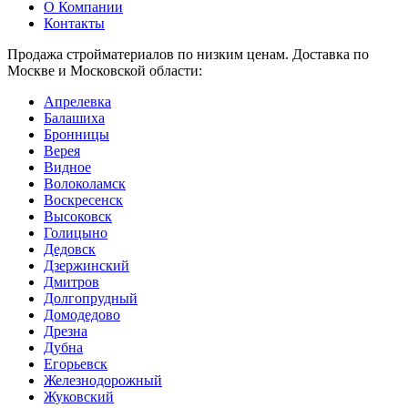
О Компании
Контакты
Продажа стройматериалов по низким ценам. Доставка по
Москве и Московской области:
Апрелевка
Балашиха
Бронницы
Верея
Видное
Волоколамск
Воскресенск
Высоковск
Голицыно
Дедовск
Дзержинский
Дмитров
Долгопрудный
Домодедово
Дрезна
Дубна
Егорьевск
Железнодорожный
Жуковский