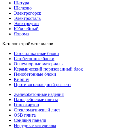
Шатура
Щелково
Электрогорск
Электросталь
Электроугли
Юбилейный
Яхрома
Каталог стройматериалов
Газосиликатные блоки
Газобетонные блоки
Огнеупорные материалы
Керамический поризованный блок
Пенобетонные блоки
Кирпич
Противогололедный реагент
Железобетонные изделия
Пазогребневые плиты
Гипсокартон
Стекломагниевый лист
OSB плита
Сэндвич панели
Нерудные материалы