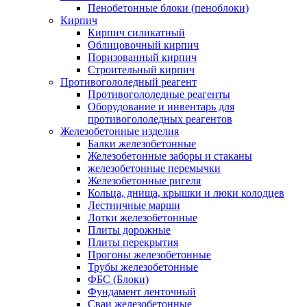
Пенобетонные блоки (пеноблоки)
Кирпич
Кирпич силикатный
Облицовочный кирпич
Поризованный кирпич
Строительный кирпич
Противогололедный реагент
Противогололедные реагенты
Оборудование и инвентарь для
противогололедных реагентов
Железобетонные изделия
Балки железобетонные
Железобетонные заборы и стаканы
железобетонные перемычки
Железобетонные ригеля
Кольца, днища, крышки и люки колодцев
Лестничные марши
Лотки железобетонные
Плиты дорожные
Плиты перекрытия
Прогоны железобетонные
Трубы железобетонные
ФБС (Блоки)
Фундамент ленточный
Сваи железобетонные