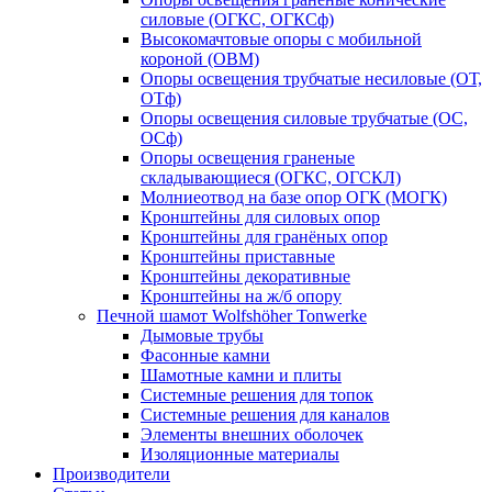
силовые (ОГКС, ОГКСф)
Высокомачтовые опоры с мобильной
короной (ОВМ)
Опоры освещения трубчатые несиловые (ОТ,
ОТф)
Опоры освещения силовые трубчатые (ОС,
ОСф)
Опоры освещения граненые
складывающиеся (ОГКС, ОГСКЛ)
Молниеотвод на базе опор ОГК (МОГК)
Кронштейны для силовых опор
Кронштейны для гранёных опор
Кронштейны приставные
Кронштейны декоративные
Кронштейны на ж/б опору
Печной шамот Wolfshöher Tonwerke
Дымовые трубы
Фасонные камни
Шамотные камни и плиты
Системные решения для топок
Системные решения для каналов
Элементы внешних оболочек
Изоляционные материалы
Производители