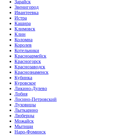
Зарайск
Звенигород
Ивантеевка
Истра
Кашира
Климовск
Клин
Коломна
Королев
Котельники
Красноармейск
Красногорск
Краснозаводск
Краснознаменск
Кубинка
Куровское
Ликино-Дулево
Лобня
Лосино-Петровский
Луховицы
Лыткарино
Люберцы
Можайск
Мытищи
Наро-Фоминск