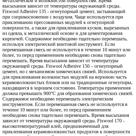
металлической и волокнистой поверхностям. Время
высыхания зависит от температуры окружающей среды.
Fixwool Adhesive 135 - огнеупорный цемент, застывающий
при соприкосновении с воздухом. Чаще используется при
приклеивании прессованных модулей к огнеупорной
поверхности, а также для приклеивания кусков, вырезанных
из одеяла, к металлической основе и для цементирования
кирпичей. Содержимое необходимо тщательно перемешать,
используя электрический винтовой инструмент. Если
перемешанная смесь не используется в течение 10 минут или
более, то перед применением необходимо снова тщательно
перемешать. Время высыхания зависит от температуры
окружающей среды. Fixwool Adhesive 150 – огнеупорный
цемент, но с механизмом химических связей. Используется
для приклеивания волокнистых модулей на верхнюю часть
керамоволокнистых блоков или на традиционные огнеупоры,
находящиеся в хорошем состоянии. Температура применения
должна превышать 900°C для образования химических связей.
Содержимое необходимо перемешать электрическим
инструментом. Если перемешанная смесь не используется в
течение 10 минут или более, то перед применением
необходимо снова тщательно перемешать. Время высыхания
зависит от температуры окружающей среды. Fixwool 170 -
высокотемпературный клей, предназначенный для
приклеивания керамоволокнистых продуктов к поверхности