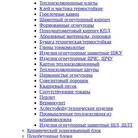
Тепло­изоляционные плиты
Клей и мастика термостойкие
Горелочные камни
Шамотный огнеупорный кирпич
Формованные огнеупоры
Пенодиатомитовый кирпич КПД
Абразивные материалы, порошки
Бумага техническая термостойкая
Глины тонкомолотые
Изделия огнеупорные шамотные ШКУ
Изделия огнеупорные ШЧС, ШЧУ
Картон теплоизоляционный
Теплоизоляционные шнуры
Цирконистые огнеупоры
Совелитовый порошок
Кварцевый песок
Сопутствующие товары
Перлит
Вермикулит
Асбесто&shy;технические изделия
Промышленная теплоизоляция из
керамоволокна
Изделия огнеупорные шамотные ШЛ, ШЛТ
Керамический поризованный блок
Пенобетонные блоки