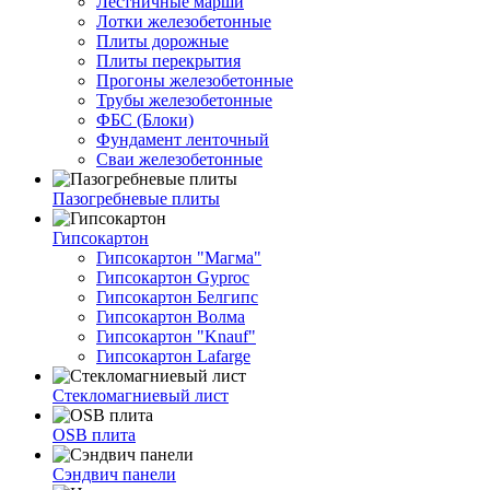
Лестничные марши
Лотки железобетонные
Плиты дорожные
Плиты перекрытия
Прогоны железобетонные
Трубы железобетонные
ФБС (Блоки)
Фундамент ленточный
Сваи железобетонные
Пазогребневые плиты
Гипсокартон
Гипсокартон "Магма"
Гипсокартон Gyproc
Гипсокартон Белгипс
Гипсокартон Волма
Гипсокартон "Knauf"
Гипсокартон Lafarge
Стекломагниевый лист
OSB плита
Сэндвич панели