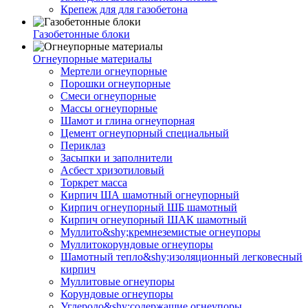
Крепеж для для газобетона
Газобетонные блоки
Огнеупорные материалы
Мертели огнеупорные
Порошки огнеупорные
Смеси огнеупорные
Массы огнеупорные
Шамот и глина огнеупорная
Цемент огнеупорный специальный
Периклаз
Засыпки и заполнители
Асбест хризотиловый
Торкрет масса
Кирпич ША шамотный огнеупорный
Кирпич огнеупорный ШБ шамотный
Кирпич огнеупорный ШАК шамотный
Муллито&shy;­кремнеземистые огнеупоры
Муллито­корундовые огнеупоры
Шамотный тепло&shy;изоляционный легковесный
кирпич
Муллитовые огнеупоры
Корундовые огнеупоры
Углеродо&shy;содержащие огнеупоры