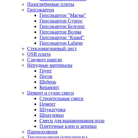
Пазогребневые плиты
Гипсокартон
Гипсокартон "Магма"
Гипсокартон Gyproc
Гипсокартон Белгипс
Гипсокартон Волма
Гипсокартон "Knauf"
Гипсокартон Lafarge
Стекломагниевый лист
OSB плита
Сэндвич панели
Нерудные материалы
Грунт
Песок
Щебень
Керамзит
Цемент и сухие смеси
Строительные смеси
Цемент
Штукатурка
Шпатлевки
Смеси для выравнивания пола
Плиточные клеи и затирки
Пароизоляция
Теплоизоляция (утеплитель)