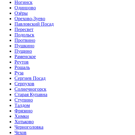
Ногинск
Одинцово
Озёры
Орехово-Зуево
Павловский Посад
Пересвет
Подольск
Протвино
Пушкино
Пущино
Раменское
Реутов
Рошаль
Руза
Сергиев Посад
Серпухов
Солнечногорск
Старая Купавна
Ступино
Талдом
Фрязино
Химки
Хотьково
Черноголовка
Чехов