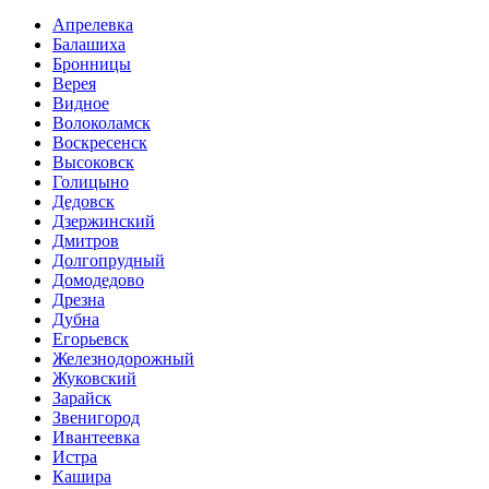
Апрелевка
Балашиха
Бронницы
Верея
Видное
Волоколамск
Воскресенск
Высоковск
Голицыно
Дедовск
Дзержинский
Дмитров
Долгопрудный
Домодедово
Дрезна
Дубна
Егорьевск
Железнодорожный
Жуковский
Зарайск
Звенигород
Ивантеевка
Истра
Кашира