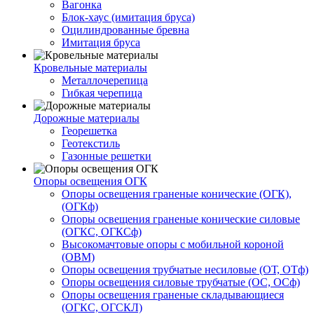
Вагонка
Блок-хаус (имитация бруса)
Оцилиндрованные бревна
Имитация бруса
Кровельные материалы
Металлочерепица
Гибкая черепица
Дорожные материалы
Георешетка
Геотекстиль
Газонные решетки
Опоры освещения ОГК
Опоры освещения граненые конические (ОГК),
(ОГКф)
Опоры освещения граненые конические силовые
(ОГКС, ОГКСф)
Высокомачтовые опоры с мобильной короной
(ОВМ)
Опоры освещения трубчатые несиловые (ОТ, ОТф)
Опоры освещения силовые трубчатые (ОС, ОСф)
Опоры освещения граненые складывающиеся
(ОГКС, ОГСКЛ)