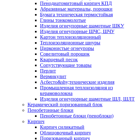
Пенодиатомитовый кирпич КПД
Абразивные материалы, порошки
Бумага техническая термостойкая
Глины тонкомолотые
Изделия огнеупорные шамотные ШКУ
Изделия огнеупорные ШЧС, ШЧУ
Картон теплоизоляционный
Теплоизоляционные шнуры
Цирконистые огнеупоры
Совелитовый порошок
Кварцевый песок
Сопутствующие товары
Перлит
Вермикулит
Асбесто&shy;технические изделия
Промышленная теплоизоляция из
керамоволокна
Изделия огнеупорные шамотные ШЛ, ШЛТ
Керамический поризованный блок
Пенобетонные блоки
Пенобетонные блоки (пеноблоки)
Кирпич
Кирпич силикатный
Облицовочный кирпич
Поризованный кирпич