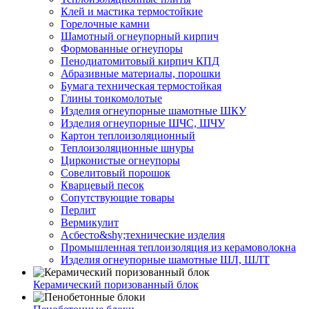
Клей и мастика термостойкие
Горелочные камни
Шамотный огнеупорный кирпич
Формованные огнеупоры
Пенодиатомитовый кирпич КПД
Абразивные материалы, порошки
Бумага техническая термостойкая
Глины тонкомолотые
Изделия огнеупорные шамотные ШКУ
Изделия огнеупорные ШЧС, ШЧУ
Картон теплоизоляционный
Теплоизоляционные шнуры
Цирконистые огнеупоры
Совелитовый порошок
Кварцевый песок
Сопутствующие товары
Перлит
Вермикулит
Асбесто&shy;технические изделия
Промышленная теплоизоляция из керамоволокна
Изделия огнеупорные шамотные ШЛ, ШЛТ
Керамический поризованный блок