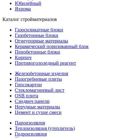
Юбилейный
Яхрома
Каталог стройматериалов
Газосиликатные блоки
Газобетонные блоки
Огнеупорные материалы
Керамический поризованный блок
Пенобетонные блоки
Кирпич
Противогололедный реагент
Железобетонные изделия
Пазогребневые плиты
Гипсокартон
Стекломагниевый лист
OSB плита
Сэндвич панели
Нерудные материалы
Цемент и сухие смеси
Пароизоляция
Теплоизоляция (утеплитель)
Гидроизоляция