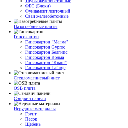
Трубы железобетонные
ФБС (Блоки)
Фундамент ленточный
Сваи железобетонные
Пазогребневые плиты
Гипсокартон
Гипсокартон "Магма"
Гипсокартон Gyproc
Гипсокартон Белгипс
Гипсокартон Волма
Гипсокартон "Knauf"
Гипсокартон Lafarge
Стекломагниевый лист
OSB плита
Сэндвич панели
Нерудные материалы
Грунт
Песок
Щебень