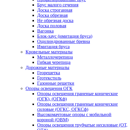
Брус малого сечения
Доска строганная
Доска обрезная
Не обрезная доска
Доска половая
Вагонка
Блок-хаус (имитация бруса)
Оцилиндрованные бревна
Имитация бруса
Кровельные материалы
Металлочерепица
Гибкая черепица
Дорожные материалы
Георешетка
Геотекстиль
Газонные решетки
Опоры освещения ОГК
Опоры освещения граненые конические
(ОГК), (ОГКф)
Опоры освещения граненые конические
силовые (ОГКС, ОГКСф)
Высокомачтовые опоры с мобильной
короной (ОВМ)
Опоры освещения трубчатые несиловые (ОТ,