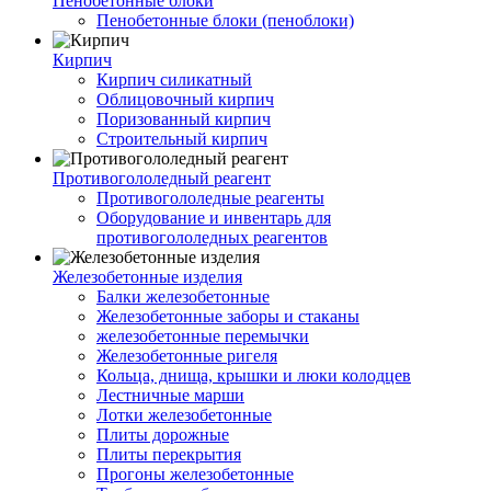
Пенобетонные блоки
Пенобетонные блоки (пеноблоки)
Кирпич
Кирпич силикатный
Облицовочный кирпич
Поризованный кирпич
Строительный кирпич
Противогололедный реагент
Противогололедные реагенты
Оборудование и инвентарь для
противогололедных реагентов
Железобетонные изделия
Балки железобетонные
Железобетонные заборы и стаканы
железобетонные перемычки
Железобетонные ригеля
Кольца, днища, крышки и люки колодцев
Лестничные марши
Лотки железобетонные
Плиты дорожные
Плиты перекрытия
Прогоны железобетонные