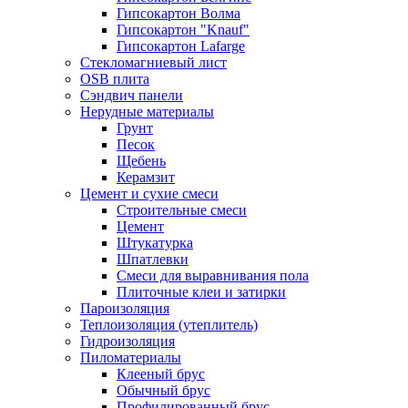
Гипсокартон Волма
Гипсокартон "Knauf"
Гипсокартон Lafarge
Стекломагниевый лист
OSB плита
Сэндвич панели
Нерудные материалы
Грунт
Песок
Щебень
Керамзит
Цемент и сухие смеси
Строительные смеси
Цемент
Штукатурка
Шпатлевки
Смеси для выравнивания пола
Плиточные клеи и затирки
Пароизоляция
Теплоизоляция (утеплитель)
Гидроизоляция
Пиломатериалы
Клееный брус
Обычный брус
Профилированный брус