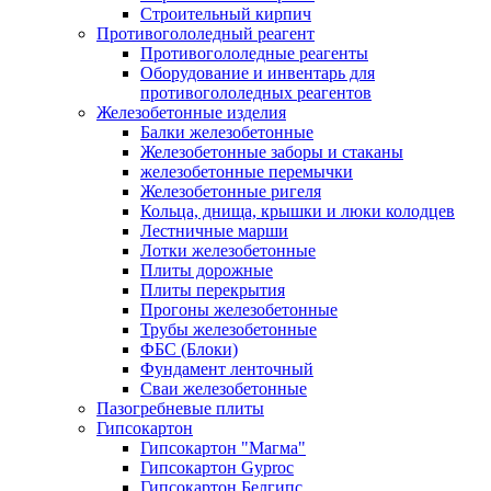
Строительный кирпич
Противогололедный реагент
Противогололедные реагенты
Оборудование и инвентарь для
противогололедных реагентов
Железобетонные изделия
Балки железобетонные
Железобетонные заборы и стаканы
железобетонные перемычки
Железобетонные ригеля
Кольца, днища, крышки и люки колодцев
Лестничные марши
Лотки железобетонные
Плиты дорожные
Плиты перекрытия
Прогоны железобетонные
Трубы железобетонные
ФБС (Блоки)
Фундамент ленточный
Сваи железобетонные
Пазогребневые плиты
Гипсокартон
Гипсокартон "Магма"
Гипсокартон Gyproc
Гипсокартон Белгипс