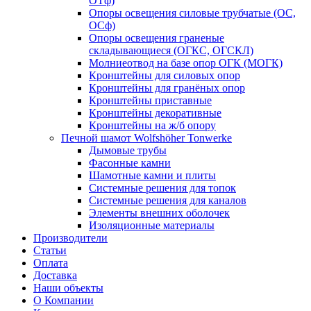
ОТф)
Опоры освещения силовые трубчатые (ОС,
ОСф)
Опоры освещения граненые
складывающиеся (ОГКС, ОГСКЛ)
Молниеотвод на базе опор ОГК (МОГК)
Кронштейны для силовых опор
Кронштейны для гранёных опор
Кронштейны приставные
Кронштейны декоративные
Кронштейны на ж/б опору
Печной шамот Wolfshöher Tonwerke
Дымовые трубы
Фасонные камни
Шамотные камни и плиты
Системные решения для топок
Системные решения для каналов
Элементы внешних оболочек
Изоляционные материалы
Производители
Статьи
Оплата
Доставка
Наши объекты
О Компании