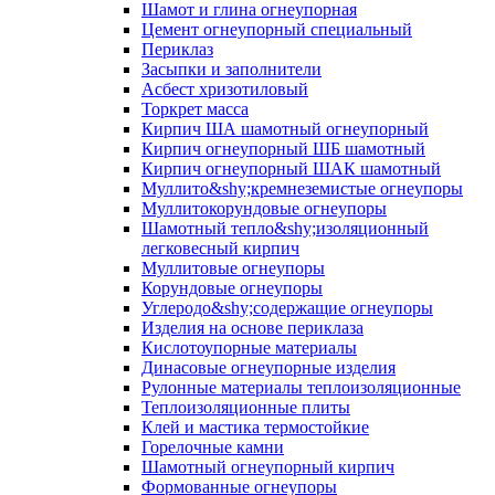
Шамот и глина огнеупорная
Цемент огнеупорный специальный
Периклаз
Засыпки и заполнители
Асбест хризотиловый
Торкрет масса
Кирпич ША шамотный огнеупорный
Кирпич огнеупорный ШБ шамотный
Кирпич огнеупорный ШАК шамотный
Муллито&shy;­кремнеземистые огнеупоры
Муллито­корундовые огнеупоры
Шамотный тепло&shy;изоляционный
легковесный кирпич
Муллитовые огнеупоры
Корундовые огнеупоры
Углеродо&shy;содержащие огнеупоры
Изделия на основе периклаза
Кислотоупорные материалы
Динасовые огнеупорные изделия
Рулонные материалы теплоизоляционные
Тепло­изоляционные плиты
Клей и мастика термостойкие
Горелочные камни
Шамотный огнеупорный кирпич
Формованные огнеупоры