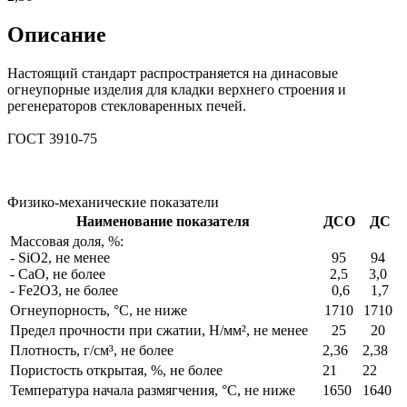
Описание
Настоящий стандарт распространяется на динасовые
огнеупорные изделия для кладки верхнего строения и
регенераторов стекловаренных печей.
ГОСТ 3910-75
Физико-механические показатели
Наименование показателя
ДСО
ДС
Массовая доля, %:
- SiO2, не менее
95
94
- СаО, не более
2,5
3,0
- Fe2O3, не более
0,6
1,7
Огнеупорность, °С, не ниже
1710
1710
Предел прочности при сжатии, Н/мм², не менее
25
20
Плотность, г/см³, не более
2,36
2,38
Пористость открытая, %, не более
21
22
Температура начала размягчения, °С, не ниже
1650
1640