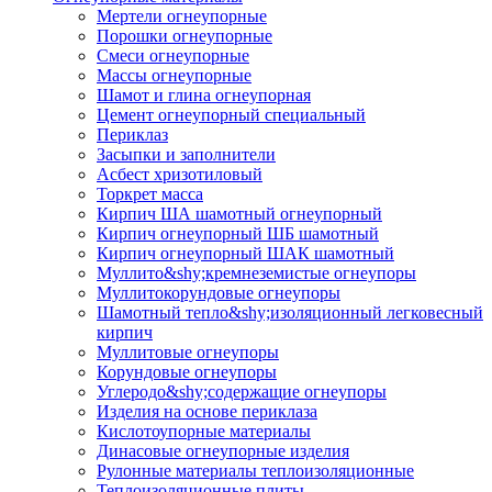
Мертели огнеупорные
Порошки огнеупорные
Смеси огнеупорные
Массы огнеупорные
Шамот и глина огнеупорная
Цемент огнеупорный специальный
Периклаз
Засыпки и заполнители
Асбест хризотиловый
Торкрет масса
Кирпич ША шамотный огнеупорный
Кирпич огнеупорный ШБ шамотный
Кирпич огнеупорный ШАК шамотный
Муллито&shy;­кремнеземистые огнеупоры
Муллито­корундовые огнеупоры
Шамотный тепло&shy;изоляционный легковесный
кирпич
Муллитовые огнеупоры
Корундовые огнеупоры
Углеродо&shy;содержащие огнеупоры
Изделия на основе периклаза
Кислотоупорные материалы
Динасовые огнеупорные изделия
Рулонные материалы теплоизоляционные
Тепло­изоляционные плиты