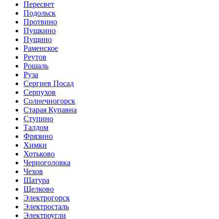
Пересвет
Подольск
Протвино
Пушкино
Пущино
Раменское
Реутов
Рошаль
Руза
Сергиев Посад
Серпухов
Солнечногорск
Старая Купавна
Ступино
Талдом
Фрязино
Химки
Хотьково
Черноголовка
Чехов
Шатура
Щелково
Электрогорск
Электросталь
Электроугли