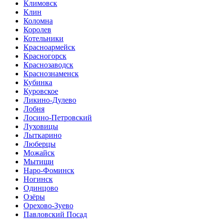
Климовск
Клин
Коломна
Королев
Котельники
Красноармейск
Красногорск
Краснозаводск
Краснознаменск
Кубинка
Куровское
Ликино-Дулево
Лобня
Лосино-Петровский
Луховицы
Лыткарино
Люберцы
Можайск
Мытищи
Наро-Фоминск
Ногинск
Одинцово
Озёры
Орехово-Зуево
Павловский Посад