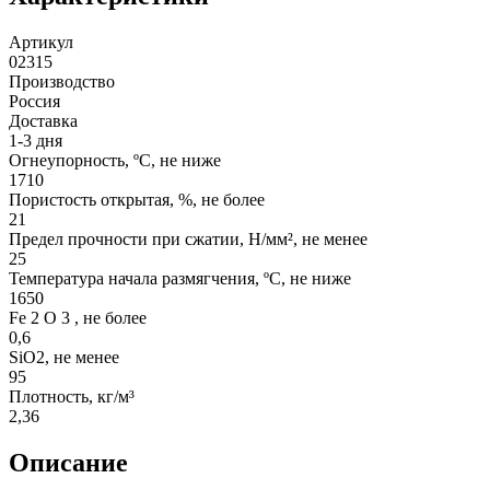
Артикул
02315
Производство
Россия
Доставка
1-3 дня
Огнеупорность, ºС, не ниже
1710
Пористость открытая, %, не более
21
Предел прочности при сжатии, Н/мм², не менее
25
Температура начала размягчения, ºС, не ниже
1650
Fe 2 O 3 , не более
0,6
SiO2, не менее
95
Плотность, кг/м³
2,36
Описание