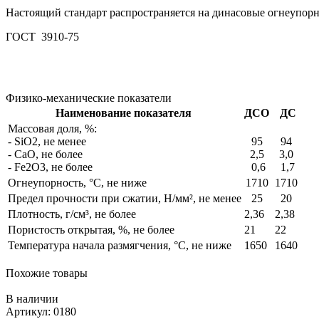
Настоящий стандарт распространяется на динасовые огнеупорн
ГОСТ 3910-75
Физико-механические показатели
Наименование показателя
ДСО
ДС
Массовая доля, %:
- SiO2, не менее
95
94
- СаО, не более
2,5
3,0
- Fe2O3, не более
0,6
1,7
Огнеупорность, °С, не ниже
1710
1710
Предел прочности при сжатии, Н/мм², не менее
25
20
Плотность, г/см³, не более
2,36
2,38
Пористость открытая, %, не более
21
22
Температура начала размягчения, °С, не ниже
1650
1640
Похожие товары
В наличии
Артикул: 0180