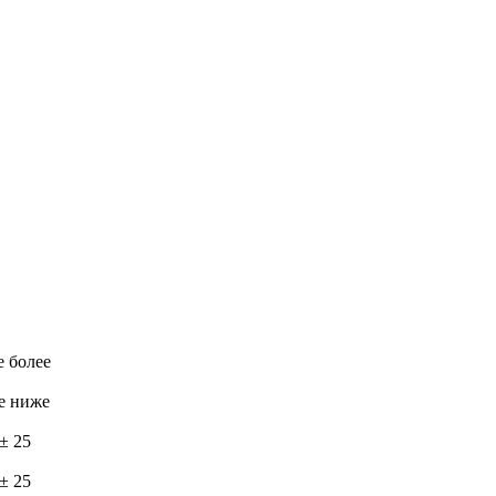
е более
не ниже
± 25
± 25