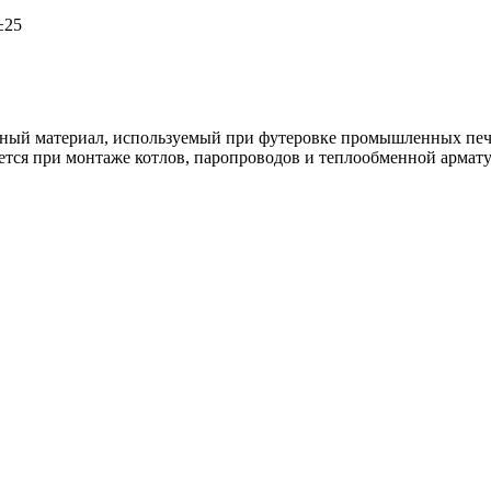
±25
ый материал, используемый при футеровке промышленных печей
ется при монтаже котлов, паропроводов и теплообменной армат