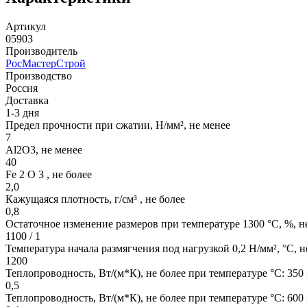
Артикул
05903
Производитель
РосМастерСтрой
Производство
Россия
Доставка
1-3 дня
Предел прочности при сжатии, Н/мм², не менее
7
Аl2О3, не менее
40
Fe 2 O 3 , не более
2,0
Кажущаяся плотность, г/см³ , не более
0,8
Остаточное изменение размеров при температуре 1300 °С, %, н
1100 / 1
Температура начала размягчения под нагрузкой 0,2 Н/мм², °С, 
1200
Теплопроводность, Вт/(м*К), не более при температуре °С: 350 
0,5
Теплопроводность, Вт/(м*К), не более при температуре °С: 600 