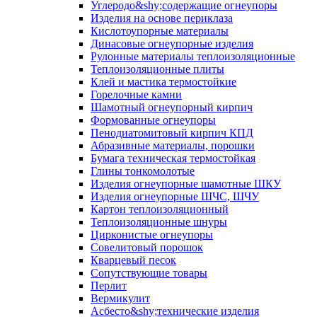
Углеродо&shy;содержащие огнеупоры
Изделия на основе периклаза
Кислотоупорные материалы
Динасовые огнеупорные изделия
Рулонные материалы теплоизоляционные
Тепло­изоляционные плиты
Клей и мастика термостойкие
Горелочные камни
Шамотный огнеупорный кирпич
Формованные огнеупоры
Пенодиатомитовый кирпич КПД
Абразивные материалы, порошки
Бумага техническая термостойкая
Глины тонкомолотые
Изделия огнеупорные шамотные ШКУ
Изделия огнеупорные ШЧС, ШЧУ
Картон теплоизоляционный
Теплоизоляционные шнуры
Цирконистые огнеупоры
Совелитовый порошок
Кварцевый песок
Сопутствующие товары
Перлит
Вермикулит
Асбесто&shy;технические изделия