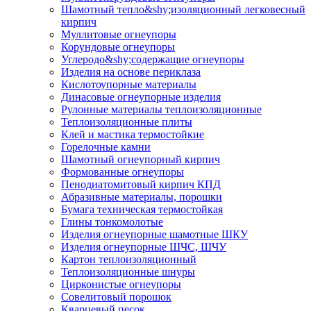
Шамотный тепло&shy;изоляционный легковесный
кирпич
Муллитовые огнеупоры
Корундовые огнеупоры
Углеродо&shy;содержащие огнеупоры
Изделия на основе периклаза
Кислотоупорные материалы
Динасовые огнеупорные изделия
Рулонные материалы теплоизоляционные
Тепло­изоляционные плиты
Клей и мастика термостойкие
Горелочные камни
Шамотный огнеупорный кирпич
Формованные огнеупоры
Пенодиатомитовый кирпич КПД
Абразивные материалы, порошки
Бумага техническая термостойкая
Глины тонкомолотые
Изделия огнеупорные шамотные ШКУ
Изделия огнеупорные ШЧС, ШЧУ
Картон теплоизоляционный
Теплоизоляционные шнуры
Цирконистые огнеупоры
Совелитовый порошок
Кварцевый песок