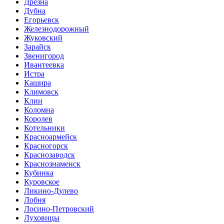
Дрезна
Дубна
Егорьевск
Железнодорожный
Жуковский
Зарайск
Звенигород
Ивантеевка
Истра
Кашира
Климовск
Клин
Коломна
Королев
Котельники
Красноармейск
Красногорск
Краснозаводск
Краснознаменск
Кубинка
Куровское
Ликино-Дулево
Лобня
Лосино-Петровский
Луховицы