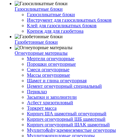
Газосиликатные блоки
Газосиликатные блоки
Инструмент для газосиликатных блоков
Клей для газосиликатных блоков
Крепеж для для газобетона
Газобетонные блоки
Огнеупорные материалы
Мертели огнеупорные
Порошки огнеупорные
Смеси огнеупорные
Массы огнеупорные
Шамот и глина огнеупорная
Цемент огнеупорный специальный
Периклаз
Засыпки и заполнители
Асбест хризотиловый
Торкрет масса
Кирпич ША шамотный огнеупорный
Кирпич огнеупорный ШБ шамотный
Кирпич огнеупорный ШАК шамотный
Муллито&shy;­кремнеземистые огнеупоры
Муллито­корундовые огнеупоры