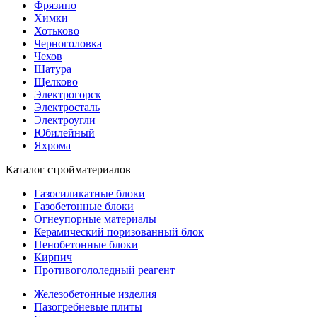
Фрязино
Химки
Хотьково
Черноголовка
Чехов
Шатура
Щелково
Электрогорск
Электросталь
Электроугли
Юбилейный
Яхрома
Каталог стройматериалов
Газосиликатные блоки
Газобетонные блоки
Огнеупорные материалы
Керамический поризованный блок
Пенобетонные блоки
Кирпич
Противогололедный реагент
Железобетонные изделия
Пазогребневые плиты