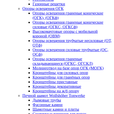
Газонные решетки
Опоры освещения ОГК
Опоры освещения граненые конические
(ОГК), (ОГКф)
Опоры освещения граненые конические
силовые (ОГКС, ОГКСф)
Высокомачтовые опоры с мобильной
короной (ОВМ)
Опоры освещения трубчатые несиловые (ОТ,
ОТф)
Опоры освещения силовые трубчатые (ОС,
ОСф)
Опоры освещения граненые
складывающиеся (ОГКС, ОГСКЛ)
Молниеотвод на базе опор ОГК (МОГК)
Кронштейны для силовых опор
Кронштейны для гранёных опор
Кронштейны приставные
Кронштейны декоративные
Кронштейны на ж/б опору
Печной шамот Wolfshöher Tonwerke
Дымовые трубы
Фасонные камни
Шамотные камни и плиты
Системные решения для топок