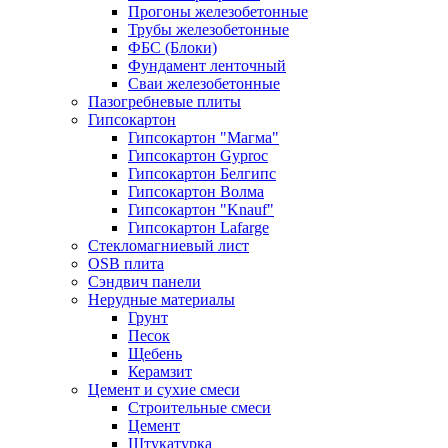
Прогоны железобетонные
Трубы железобетонные
ФБС (Блоки)
Фундамент ленточный
Сваи железобетонные
Пазогребневые плиты
Гипсокартон
Гипсокартон "Магма"
Гипсокартон Gyproc
Гипсокартон Белгипс
Гипсокартон Волма
Гипсокартон "Knauf"
Гипсокартон Lafarge
Стекломагниевый лист
OSB плита
Сэндвич панели
Нерудные материалы
Грунт
Песок
Щебень
Керамзит
Цемент и сухие смеси
Строительные смеси
Цемент
Штукатурка