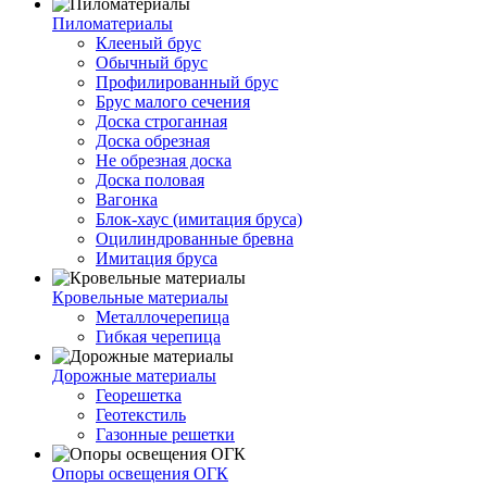
Пиломатериалы
Клееный брус
Обычный брус
Профилированный брус
Брус малого сечения
Доска строганная
Доска обрезная
Не обрезная доска
Доска половая
Вагонка
Блок-хаус (имитация бруса)
Оцилиндрованные бревна
Имитация бруса
Кровельные материалы
Металлочерепица
Гибкая черепица
Дорожные материалы
Георешетка
Геотекстиль
Газонные решетки
Опоры освещения ОГК