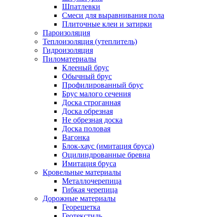
Шпатлевки
Смеси для выравнивания пола
Плиточные клеи и затирки
Пароизоляция
Теплоизоляция (утеплитель)
Гидроизоляция
Пиломатериалы
Клееный брус
Обычный брус
Профилированный брус
Брус малого сечения
Доска строганная
Доска обрезная
Не обрезная доска
Доска половая
Вагонка
Блок-хаус (имитация бруса)
Оцилиндрованные бревна
Имитация бруса
Кровельные материалы
Металлочерепица
Гибкая черепица
Дорожные материалы
Георешетка
Геотекстиль