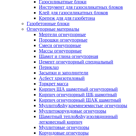
Газосиликатные блоки
Инструмент для газосиликатных блоков
Клей для газосиликатных блоков
Крепеж для для газобетона
Газобетонные блоки
Огнеупорные материалы
Мертели огнеупорные
Порошки огнеупорные
Смеси огнеупорные
Массы огнеупорные
Шамот и глина огнеупорная
Цемент огнеупорный специальный
Периклаз
Засыпки и заполнители
Асбест хризотиловый
Торкрет масса
Кирпич ША шамотный огнеупорный
Кирпич огнеупорный ШБ шамотный
Кирпич огнеупорный ШАК шамотный
Муллито&shy;­кремнеземистые огнеупоры
Муллито­корундовые огнеупоры
Шамотный тепло&shy;изоляционный
легковесный кирпич
Муллитовые огнеупоры
Корундовые огнеупоры