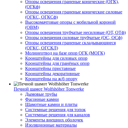
Опоры освещения граненые конические (ОГК),
(ОГКф)
Опоры освещения граненые конические силовые
(ОГКС, ОГКСф)
Высокомачтовые опоры с мобильной короной
(ОВМ)
Опоры освещения трубчатые несиловые (ОТ, ОТф)
Опоры освещения силовые трубчатые (ОС, ОСф)
Опоры освещения граненые складывающиеся
(ОГКС, ОГСКЛ)
Молниеотвод на базе опор ОГК (МОГК)
Кронштейны для силовых опор
Кронштейны для гранёных опор
Кронштейны приставные
Кронштейны декоративные
Кронштейны на ж/б опору
Печной шамот Wolfshöher Tonwerke
Дымовые трубы
Фасонные камни
Шамотные камни и плиты
Системные решения для топок
Системные решения для каналов
Элементы внешних оболочек
Изоляционные материалы