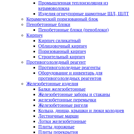
Промышленная теплоизоляция из
керамоволокна
Изделия огнеупорные шамотные ШЛ, ШЛТ
Керамический поризованный блок
Пенобетонные блоки
Пенобетонные блоки (пеноблоки)
Кирпич
Кирпич силикатный
Облицовочный кирпич
Поризованный кирпич
Строительный кирпич
Противогололедный реагент
Противогололедные реагенты
Оборудование и инвентарь для
противогололедных реагентов
Железобетонные изделия
Балки железобетонные
Железобетонные заборы и стаканы
железобетонные перемычки
Железобетонные ригеля
Кольца, днища, крышки и люки колодцев
Лестничные марши
Лотки железобетонные
Плиты дорожные
Плиты перекрытия