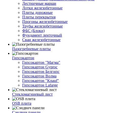
Лестничные марши
Лотки железобетонные
Плиты дорожные
Плиты перекрытия
Прогоны железобетонные
Трубы железобетонные
ФБС (Блоки)
Фундамент ленточный
Сваи железобетонные
Пазогребневые плиты
Гипсокартон
Гипсокартон "Магма"
Гипсокартон Gyproc
Гипсокартон Белгипс
Гипсокартон Волма
Гипсокартон "Knauf"
Гипсокартон Lafarge
Стекломагниевый лист
OSB плита
Сэндвич панели