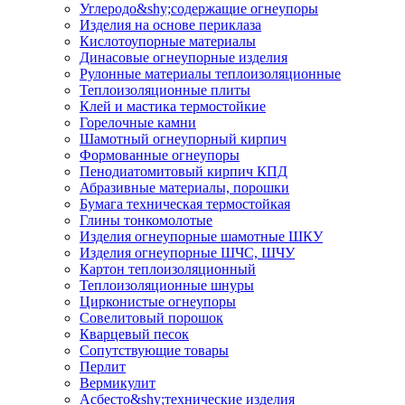
Углеродо&shy;содержащие огнеупоры
Изделия на основе периклаза
Кислотоупорные материалы
Динасовые огнеупорные изделия
Рулонные материалы теплоизоляционные
Тепло­изоляционные плиты
Клей и мастика термостойкие
Горелочные камни
Шамотный огнеупорный кирпич
Формованные огнеупоры
Пенодиатомитовый кирпич КПД
Абразивные материалы, порошки
Бумага техническая термостойкая
Глины тонкомолотые
Изделия огнеупорные шамотные ШКУ
Изделия огнеупорные ШЧС, ШЧУ
Картон теплоизоляционный
Теплоизоляционные шнуры
Цирконистые огнеупоры
Совелитовый порошок
Кварцевый песок
Сопутствующие товары
Перлит
Вермикулит
Асбесто&shy;технические изделия