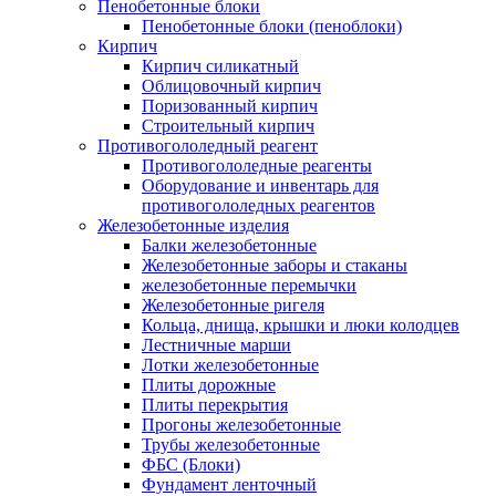
Пенобетонные блоки
Пенобетонные блоки (пеноблоки)
Кирпич
Кирпич силикатный
Облицовочный кирпич
Поризованный кирпич
Строительный кирпич
Противогололедный реагент
Противогололедные реагенты
Оборудование и инвентарь для
противогололедных реагентов
Железобетонные изделия
Балки железобетонные
Железобетонные заборы и стаканы
железобетонные перемычки
Железобетонные ригеля
Кольца, днища, крышки и люки колодцев
Лестничные марши
Лотки железобетонные
Плиты дорожные
Плиты перекрытия
Прогоны железобетонные
Трубы железобетонные
ФБС (Блоки)
Фундамент ленточный