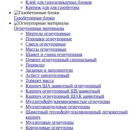
Клей для газосиликатных блоков
Крепеж для для газобетона
Газобетонные блоки
Огнеупорные материалы
Мертели огнеупорные
Порошки огнеупорные
Смеси огнеупорные
Массы огнеупорные
Шамот и глина огнеупорная
Цемент огнеупорный специальный
Периклаз
Засыпки и заполнители
Асбест хризотиловый
Торкрет масса
Кирпич ША шамотный огнеупорный
Кирпич огнеупорный ШБ шамотный
Кирпич огнеупорный ШАК шамотный
Муллито&shy;­кремнеземистые огнеупоры
Муллито­корундовые огнеупоры
Шамотный тепло&shy;изоляционный легковесный
кирпич
Муллитовые огнеупоры
Корундовые огнеупоры