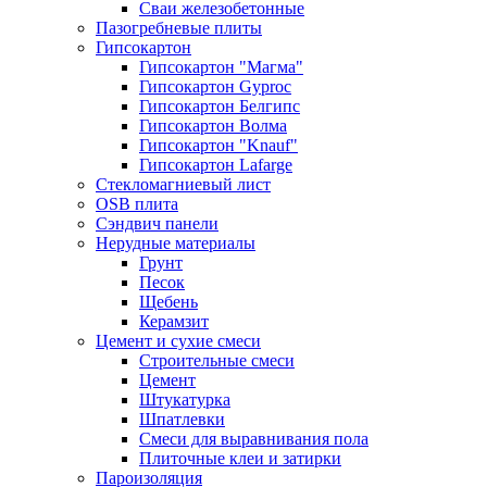
Сваи железобетонные
Пазогребневые плиты
Гипсокартон
Гипсокартон "Магма"
Гипсокартон Gyproc
Гипсокартон Белгипс
Гипсокартон Волма
Гипсокартон "Knauf"
Гипсокартон Lafarge
Стекломагниевый лист
OSB плита
Сэндвич панели
Нерудные материалы
Грунт
Песок
Щебень
Керамзит
Цемент и сухие смеси
Строительные смеси
Цемент
Штукатурка
Шпатлевки
Смеси для выравнивания пола
Плиточные клеи и затирки
Пароизоляция