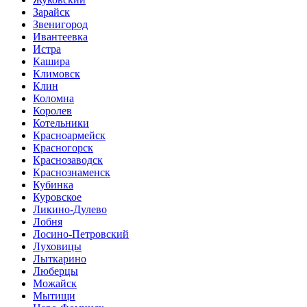
Зарайск
Звенигород
Ивантеевка
Истра
Кашира
Климовск
Клин
Коломна
Королев
Котельники
Красноармейск
Красногорск
Краснозаводск
Краснознаменск
Кубинка
Куровское
Ликино-Дулево
Лобня
Лосино-Петровский
Луховицы
Лыткарино
Люберцы
Можайск
Мытищи