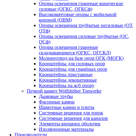
Опоры освещения граненые конические
силовые (ОГКС, ОГКСф)
Высокомачтовые опоры с мобильной
короной (ОВМ)
Опоры освещения трубчатые несиловые (ОТ,
ОТф)
Опоры освещения силовые трубчатые (ОС,
ОСф)
Опоры освещения граненые
складывающиеся (ОГКС, ОГСКЛ)
Молниеотвод на базе опор ОГК (МОГК)
Кронштейны для силовых опор
Кронштейны для гранёных опор
Кронштейны приставные
Кронштейны декоративные
Кронштейны на ж/б опору
Печной шамот Wolfshöher Tonwerke
Дымовые трубы
Фасонные камни
Шамотные камни и плиты
Системные решения для топок
Системные решения для каналов
Элементы внешних оболочек
Изоляционные материалы
Производители