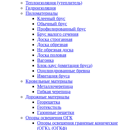
Теплоизоляция (утеплитель)
Гидроизоляция
Пиломатериалы
Клееный брус
Обычный брус
Профилированный брус
Брус малого сечения
Доска строганная
Доска обрезная
Не обрезная доска
Доска половая
Вагонка
Блок-хаус (имитация бруса)
Оцилиндрованные бревна
Имитация бруса
Кровельные материалы
Металлочерепица
Гибкая черепица
Дорожные материалы
Георешетка
Геотекстиль
Газонные решетки
Опоры освещения ОГК
Опоры освещения граненые конические
(ОГК), (ОГКф)