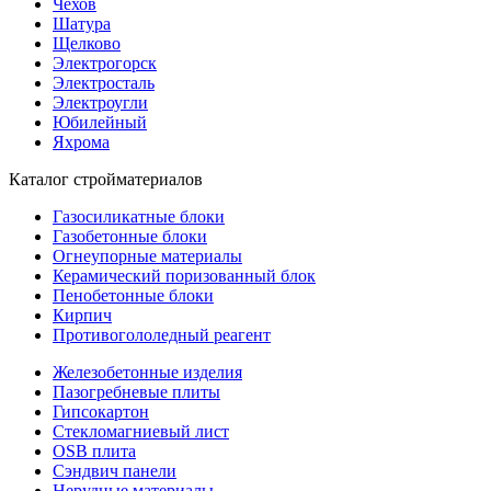
Чехов
Шатура
Щелково
Электрогорск
Электросталь
Электроугли
Юбилейный
Яхрома
Каталог стройматериалов
Газосиликатные блоки
Газобетонные блоки
Огнеупорные материалы
Керамический поризованный блок
Пенобетонные блоки
Кирпич
Противогололедный реагент
Железобетонные изделия
Пазогребневые плиты
Гипсокартон
Стекломагниевый лист
OSB плита
Сэндвич панели
Нерудные материалы