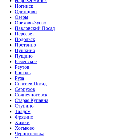
Наро-Фоминск
Ногинск
Одинцово
Озёры
Орехово-Зуево
Павловский Посад
Пересвет
Подольск
Протвино
Пушкино
Пущино
Раменское
Реутов
Рошаль
Руза
Сергиев Посад
Серпухов
Солнечногорск
Старая Купавна
Ступино
Талдом
Фрязино
Химки
Хотьково
Черноголовка