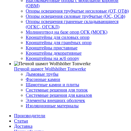
Высокомачтовые опоры с мобильной короной
(ОВМ)
Опоры освещения трубчатые несиловые (ОТ, ОТф)
Опоры освещения силовые трубчатые (ОС, ОСф)
Опоры освещения граненые складывающиеся
(ОГКС, ОГСКЛ)
Молниеотвод на базе опор ОГК (МОГК)
Кронштейны для силовых опор
Кронштейны для гранёных опор
Кронштейны приставные
Кронштейны декоративные
Кронштейны на ж/б опору
Печной шамот Wolfshöher Tonwerke
Дымовые трубы
Фасонные камни
Шамотные камни и плиты
Системные решения для топок
Системные решения для каналов
Элементы внешних оболочек
Изоляционные материалы
Производители
Статьи
Доставка