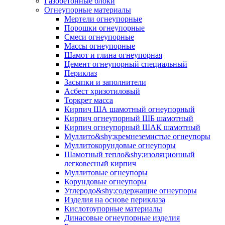
Газобетонные блоки
Огнеупорные материалы
Мертели огнеупорные
Порошки огнеупорные
Смеси огнеупорные
Массы огнеупорные
Шамот и глина огнеупорная
Цемент огнеупорный специальный
Периклаз
Засыпки и заполнители
Асбест хризотиловый
Торкрет масса
Кирпич ША шамотный огнеупорный
Кирпич огнеупорный ШБ шамотный
Кирпич огнеупорный ШАК шамотный
Муллито&shy;­кремнеземистые огнеупоры
Муллито­корундовые огнеупоры
Шамотный тепло&shy;изоляционный
легковесный кирпич
Муллитовые огнеупоры
Корундовые огнеупоры
Углеродо&shy;содержащие огнеупоры
Изделия на основе периклаза
Кислотоупорные материалы
Динасовые огнеупорные изделия