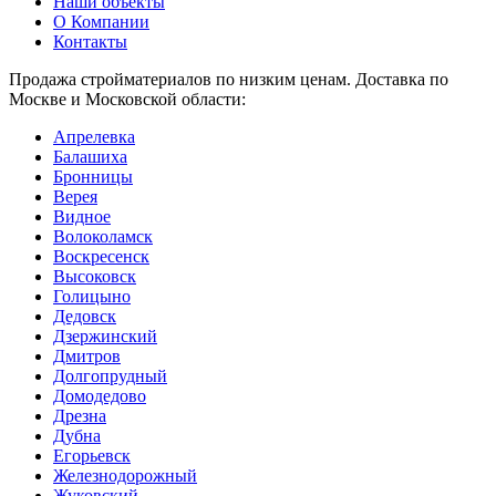
Наши объекты
О Компании
Контакты
Продажа стройматериалов по низким ценам. Доставка по
Москве и Московской области:
Апрелевка
Балашиха
Бронницы
Верея
Видное
Волоколамск
Воскресенск
Высоковск
Голицыно
Дедовск
Дзержинский
Дмитров
Долгопрудный
Домодедово
Дрезна
Дубна
Егорьевск
Железнодорожный
Жуковский