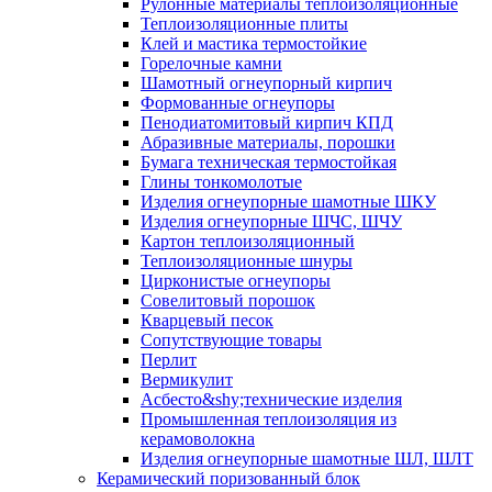
Рулонные материалы теплоизоляционные
Тепло­изоляционные плиты
Клей и мастика термостойкие
Горелочные камни
Шамотный огнеупорный кирпич
Формованные огнеупоры
Пенодиатомитовый кирпич КПД
Абразивные материалы, порошки
Бумага техническая термостойкая
Глины тонкомолотые
Изделия огнеупорные шамотные ШКУ
Изделия огнеупорные ШЧС, ШЧУ
Картон теплоизоляционный
Теплоизоляционные шнуры
Цирконистые огнеупоры
Совелитовый порошок
Кварцевый песок
Сопутствующие товары
Перлит
Вермикулит
Асбесто&shy;технические изделия
Промышленная теплоизоляция из
керамоволокна
Изделия огнеупорные шамотные ШЛ, ШЛТ
Керамический поризованный блок