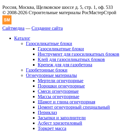
Россия, Москва, Щелковское шоссе д. 5, стр. 1, оф. 533
© 2008-2026 Строительные материалы РосМастерСтрой
Сайтмедиа
—
Создание сайта
Каталог
Газосиликатные блоки
Газосиликатные блоки
Инструмент для газосиликатных блоков
Клей для газосиликатных блоков
Крепеж для для газобетона
Газобетонные блоки
Огнеупорные материалы
Мертели огнеупорные
Порошки огнеупорные
Смеси огнеупорные
Массы огнеупорные
Шамот и глина огнеупорная
Цемент огнеупорный специальный
Периклаз
Засыпки и заполнители
Асбест хризотиловый
Торкрет масса