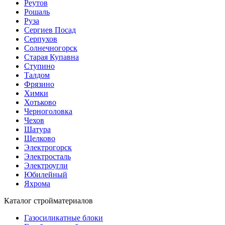
Реутов
Рошаль
Руза
Сергиев Посад
Серпухов
Солнечногорск
Старая Купавна
Ступино
Талдом
Фрязино
Химки
Хотьково
Черноголовка
Чехов
Шатура
Щелково
Электрогорск
Электросталь
Электроугли
Юбилейный
Яхрома
Каталог стройматериалов
Газосиликатные блоки