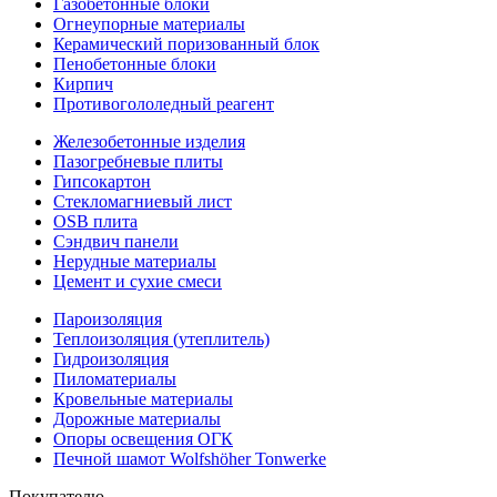
Газобетонные блоки
Огнеупорные материалы
Керамический поризованный блок
Пенобетонные блоки
Кирпич
Противогололедный реагент
Железобетонные изделия
Пазогребневые плиты
Гипсокартон
Стекломагниевый лист
OSB плита
Сэндвич панели
Нерудные материалы
Цемент и сухие смеси
Пароизоляция
Теплоизоляция (утеплитель)
Гидроизоляция
Пиломатериалы
Кровельные материалы
Дорожные материалы
Опоры освещения ОГК
Печной шамот Wolfshöher Tonwerke
Покупателю