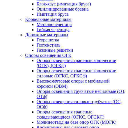
Блок-хаус (имитация бруса)
Оцилиндрованные бревна
Имитация бруса
Кровельные материалы
Металлочерепица
Гибкая черепица
Дорожные материалы
Георешетка
Геотекстиль
Газонные решетки
Опоры освещения ОГК
Опоры освещения граненые конические
(ОГК), (ОГКф)
Опоры освещения граненые конические
силовые (ОГКС, ОГКСф)
Высокомачтовые опоры с мобильной
короной (ОВМ)
Опоры освещения трубчатые несиловые (ОТ,
ОТф)
Опоры освещения силовые трубчатые (ОС,
ОСф)
Опоры освещения граненые
складывающиеся (ОГКС, ОГСКЛ)
Молниеотвод на базе опор ОГК (МОГК)
Кронштейны для силовых опор