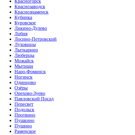
Красногорск
Краснозаводск
Краснознаменск
Кубинка
Куровское
Ликино-Дулево
Лобня
Лосино-Петровский
Луховицы
Лыткарино
Люберцы
Можайск
Мытищи
Наро-Фоминск
Ногинск
Одинцово
Озёры
Орехово-Зуево
Павловский Посад
Пересвет
Подольск
Протвино
Пушкино
Пущино
Раменское