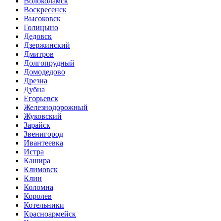
Волоколамск
Воскресенск
Высоковск
Голицыно
Дедовск
Дзержинский
Дмитров
Долгопрудный
Домодедово
Дрезна
Дубна
Егорьевск
Железнодорожный
Жуковский
Зарайск
Звенигород
Ивантеевка
Истра
Кашира
Климовск
Клин
Коломна
Королев
Котельники
Красноармейск