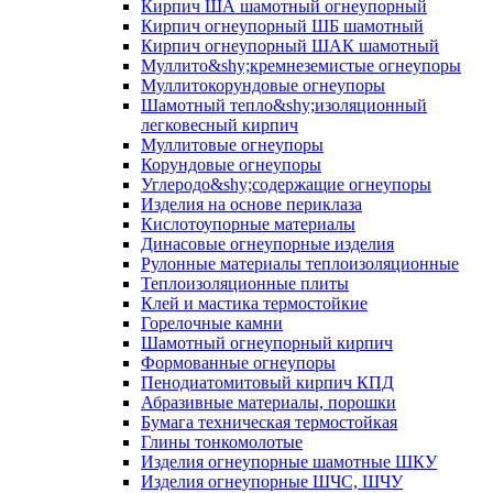
Кирпич ША шамотный огнеупорный
Кирпич огнеупорный ШБ шамотный
Кирпич огнеупорный ШАК шамотный
Муллито&shy;­кремнеземистые огнеупоры
Муллито­корундовые огнеупоры
Шамотный тепло&shy;изоляционный
легковесный кирпич
Муллитовые огнеупоры
Корундовые огнеупоры
Углеродо&shy;содержащие огнеупоры
Изделия на основе периклаза
Кислотоупорные материалы
Динасовые огнеупорные изделия
Рулонные материалы теплоизоляционные
Тепло­изоляционные плиты
Клей и мастика термостойкие
Горелочные камни
Шамотный огнеупорный кирпич
Формованные огнеупоры
Пенодиатомитовый кирпич КПД
Абразивные материалы, порошки
Бумага техническая термостойкая
Глины тонкомолотые
Изделия огнеупорные шамотные ШКУ
Изделия огнеупорные ШЧС, ШЧУ