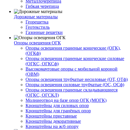
Металлочерепица
Гибкая черепица
Дорожные материалы
Георешетка
Геотекстиль
Газонные решетки
Опоры освещения ОГК
Опоры освещения граненые конические (ОГК),
(ОГКф)
Опоры освещения граненые конические силовые
(ОГКС, ОГКСф)
Высокомачтовые опоры с мобильной короной
(ОВМ)
Опоры освещения трубчатые несиловые (ОТ, ОТф)
Опоры освещения силовые трубчатые (ОС, ОСф)
Опоры освещения граненые складывающиеся
(ОГКС, ОГСКЛ)
Молниеотвод на базе опор ОГК (МОГК)
Кронштейны для силовых опор
Кронштейны для гранёных опор
Кронштейны приставные
Кронштейны декоративные
Кронштейны на ж/б опору