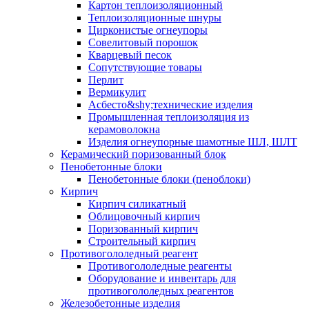
Картон теплоизоляционный
Теплоизоляционные шнуры
Цирконистые огнеупоры
Совелитовый порошок
Кварцевый песок
Сопутствующие товары
Перлит
Вермикулит
Асбесто&shy;технические изделия
Промышленная теплоизоляция из
керамоволокна
Изделия огнеупорные шамотные ШЛ, ШЛТ
Керамический поризованный блок
Пенобетонные блоки
Пенобетонные блоки (пеноблоки)
Кирпич
Кирпич силикатный
Облицовочный кирпич
Поризованный кирпич
Строительный кирпич
Противогололедный реагент
Противогололедные реагенты
Оборудование и инвентарь для
противогололедных реагентов
Железобетонные изделия