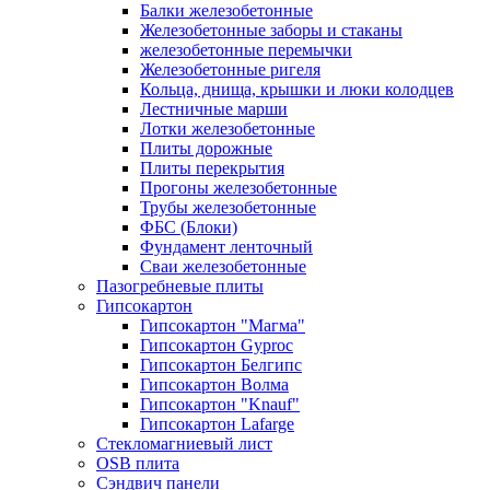
Балки железобетонные
Железобетонные заборы и стаканы
железобетонные перемычки
Железобетонные ригеля
Кольца, днища, крышки и люки колодцев
Лестничные марши
Лотки железобетонные
Плиты дорожные
Плиты перекрытия
Прогоны железобетонные
Трубы железобетонные
ФБС (Блоки)
Фундамент ленточный
Сваи железобетонные
Пазогребневые плиты
Гипсокартон
Гипсокартон "Магма"
Гипсокартон Gyproc
Гипсокартон Белгипс
Гипсокартон Волма
Гипсокартон "Knauf"
Гипсокартон Lafarge
Стекломагниевый лист
OSB плита
Сэндвич панели