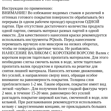
Инструкции по применению:
ВНИМАНИЕ! Во избежание видимых стыков и различий в
оттенках готового покрытия поверхности обрабатывать без
перерыва (в одном рабочем проходе) продуктом ОДНОЙ
партии. При отсутствии достаточного количества продукта
одной партии, смешать материал разных партий в одной
емкости. Для качественного нанесения краски рекомендуется
использовать инструменты PQtools. Перед нанесением
перемешать вручную или миксером на низких оборотах,
чтобы не повредить цветные чипсы. Не разбавлять.
НАНЕСЕНИЕ ВАЛИКОМ С КОРОТКИМ ВОРСОМ: Валик с
коротким ворсом тщательно пропитать материалом. Для этого
необходимо слегка смочить валик в воде, затем тщательно
пропитать валик продуктом и прокатать на решетке для
снятия лишней материала. Наносить легкими движениями,
без усилий, в направлении сверху вниз, обращая особое
внимание на равномерность покрытия. Толщина слоя
приблизительно 1-2 мм. Таким образом, покрытие имеет вид
легкой «шубки». Для получения более гладкой фактуры через
2 мин. в течение 15-20 мин. равномерно без усилий
разгладить покрытие широкой кистью, смоченной в воде, или
кельмой. При разглаживании рекомендуется использовать
кельму с закругленными концами, не прикладывать больших
усилий, чтобы не повредить чипсы.