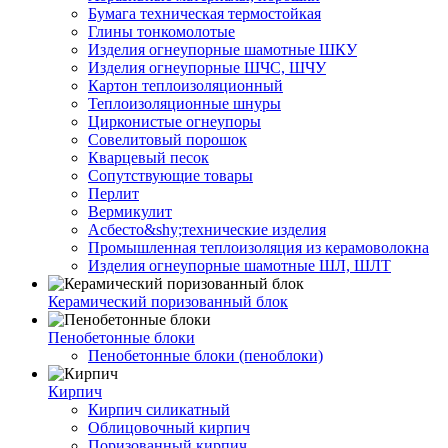
Бумага техническая термостойкая
Глины тонкомолотые
Изделия огнеупорные шамотные ШКУ
Изделия огнеупорные ШЧС, ШЧУ
Картон теплоизоляционный
Теплоизоляционные шнуры
Цирконистые огнеупоры
Совелитовый порошок
Кварцевый песок
Сопутствующие товары
Перлит
Вермикулит
Асбесто&shy;технические изделия
Промышленная теплоизоляция из керамоволокна
Изделия огнеупорные шамотные ШЛ, ШЛТ
Керамический поризованный блок
Пенобетонные блоки
Пенобетонные блоки (пеноблоки)
Кирпич
Кирпич силикатный
Облицовочный кирпич
Поризованный кирпич