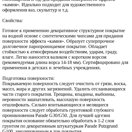
«камня». Идеально подходит для художественного
оформления ваз, скульптур и т.д.
Свойства:
Готовое к применению декоративное структурное покрытие
на водной основе с синтетическими чипсами для придания
поверхности эффекта «камня». Образует суперпрочное
долговечное паропроницаемое покрытие. Обладает
стойкостью к атмосферным воздействиям, ударам, граду,
влаге. Легко наносится валиком с коротким ворсом
(рекомендуемая длина ворса 14-18 мм). Сертифицировано для
применения в детских и лечебных учреждениях.
Подготовка поверхности:
Покрываемую поверхность следует очистить от грязи, воска,
масел, жира и других загрязнений. Удалить отслаивающиеся
части старого покрытия. Трещины, впадины, выбоины,
неровности зашпатлевать, высохшую поверхность
отшлифовать. Сильно впитывающиеся и мелящиеся
поверхности следует обработать грунтовкой глубокого
проникновения Parade G30/G50. Для лучшей адгезии
покрытия основание обязательно обработать в 1-2 слоя
грунтом по декоративным штукатуркам Parade Putzgrund
G100, заколерованным в тон покрытия.