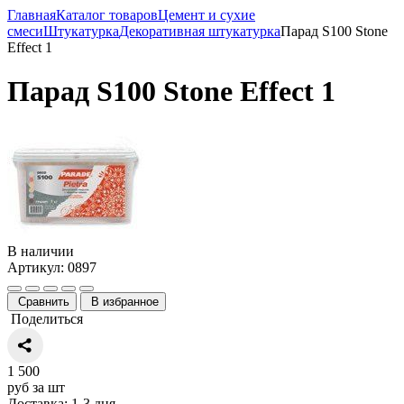
Главная
Каталог товаров
Цемент и сухие
смеси
Штукатурка
Декоративная штукатурка
Парад S100 Stone
Effect 1
Парад S100 Stone Effect 1
В наличии
Артикул: 0897
Сравнить
В избранное
Поделиться
1 500
руб за шт
Доставка: 1-3 дня