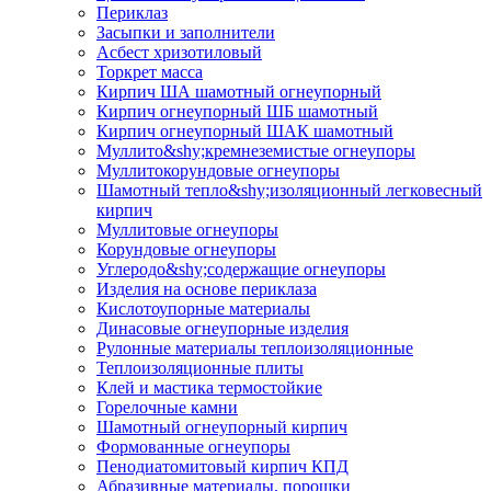
Периклаз
Засыпки и заполнители
Асбест хризотиловый
Торкрет масса
Кирпич ША шамотный огнеупорный
Кирпич огнеупорный ШБ шамотный
Кирпич огнеупорный ШАК шамотный
Муллито&shy;­кремнеземистые огнеупоры
Муллито­корундовые огнеупоры
Шамотный тепло&shy;изоляционный легковесный
кирпич
Муллитовые огнеупоры
Корундовые огнеупоры
Углеродо&shy;содержащие огнеупоры
Изделия на основе периклаза
Кислотоупорные материалы
Динасовые огнеупорные изделия
Рулонные материалы теплоизоляционные
Тепло­изоляционные плиты
Клей и мастика термостойкие
Горелочные камни
Шамотный огнеупорный кирпич
Формованные огнеупоры
Пенодиатомитовый кирпич КПД
Абразивные материалы, порошки