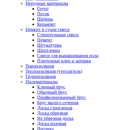
Нерудные материалы
Грунт
Песок
Щебень
Керамзит
Цемент и сухие смеси
Строительные смеси
Цемент
Штукатурка
Шпатлевки
Смеси для выравнивания пола
Плиточные клеи и затирки
Пароизоляция
Теплоизоляция (утеплитель)
Гидроизоляция
Пиломатериалы
Клееный брус
Обычный брус
Профилированный брус
Брус малого сечения
Доска строганная
Доска обрезная
Не обрезная доска
Доска половая
Вагонка