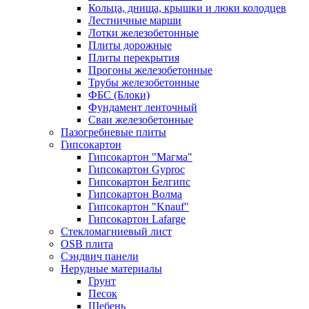
Кольца, днища, крышки и люки колодцев
Лестничные марши
Лотки железобетонные
Плиты дорожные
Плиты перекрытия
Прогоны железобетонные
Трубы железобетонные
ФБС (Блоки)
Фундамент ленточный
Сваи железобетонные
Пазогребневые плиты
Гипсокартон
Гипсокартон "Магма"
Гипсокартон Gyproc
Гипсокартон Белгипс
Гипсокартон Волма
Гипсокартон "Knauf"
Гипсокартон Lafarge
Стекломагниевый лист
OSB плита
Сэндвич панели
Нерудные материалы
Грунт
Песок
Щебень