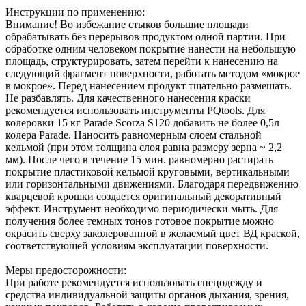
Инструкции по применению:
Внимание! Во избежание стыков большие площади
обрабатывать без перерывов продуктом одной партии. При
обработке одним человеком покрытие нанести на небольшую
площадь, структурировать, затем перейти к нанесению на
следующий фрагмент поверхности, работать методом «мокрое
в мокрое». Перед нанесением продукт тщательно размешать.
Не разбавлять. Для качественного нанесения краски
рекомендуется использовать инструменты PQtools. Для
колеровки 15 кг Parade Scorza S120 добавить не более 0,5л
колера Parade. Наносить равномерным слоем стальной
кельмой (при этом толщина слоя равна размеру зерна ~ 2,2
мм). После чего в течение 15 мин. равномерно растирать
покрытие пластиковой кельмой круговыми, вертикальными
или горизонтальными движениями. Благодаря передвижению
кварцевой крошки создается оригинальный декоративный
эффект. Инструмент необходимо периодически мыть. Для
получения более темных тонов готовое покрытие можно
окрасить сверху заколерованной в желаемый цвет ВД краской,
соответствующей условиям эксплуатации поверхности.
Меры предосторожности:
При работе рекомендуется использовать спецодежду и
средства индивидуальной защиты органов дыхания, зрения,