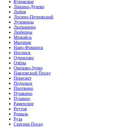
Куровское
Ликино-Дулево
Лобня
Лосино-Петровский
Луховицы
Лыткарино
Люберцы
Можайск
Мытищи
Наро-Фоминск
Ногинск
Одинцово
Озёры
Орехово-Зуево
Павловский Посад
Пересвет
Подольск
Протвино
Пушкино
Пущино
Раменское
Реутов
Рошаль
Руза
Сергиев Посад