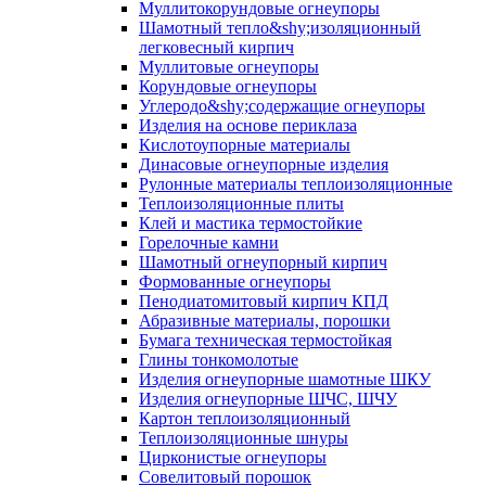
Муллито­корундовые огнеупоры
Шамотный тепло&shy;изоляционный
легковесный кирпич
Муллитовые огнеупоры
Корундовые огнеупоры
Углеродо&shy;содержащие огнеупоры
Изделия на основе периклаза
Кислотоупорные материалы
Динасовые огнеупорные изделия
Рулонные материалы теплоизоляционные
Тепло­изоляционные плиты
Клей и мастика термостойкие
Горелочные камни
Шамотный огнеупорный кирпич
Формованные огнеупоры
Пенодиатомитовый кирпич КПД
Абразивные материалы, порошки
Бумага техническая термостойкая
Глины тонкомолотые
Изделия огнеупорные шамотные ШКУ
Изделия огнеупорные ШЧС, ШЧУ
Картон теплоизоляционный
Теплоизоляционные шнуры
Цирконистые огнеупоры
Совелитовый порошок