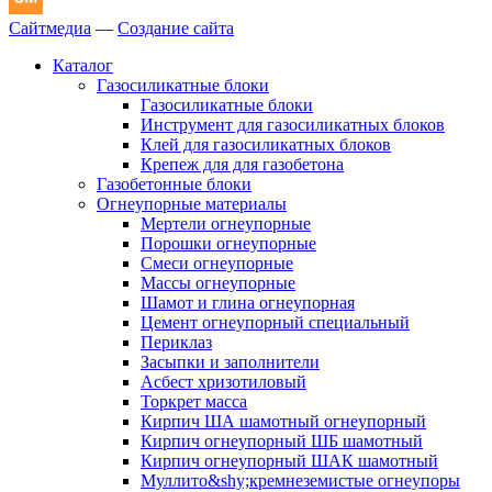
Сайтмедиа
—
Создание сайта
Каталог
Газосиликатные блоки
Газосиликатные блоки
Инструмент для газосиликатных блоков
Клей для газосиликатных блоков
Крепеж для для газобетона
Газобетонные блоки
Огнеупорные материалы
Мертели огнеупорные
Порошки огнеупорные
Смеси огнеупорные
Массы огнеупорные
Шамот и глина огнеупорная
Цемент огнеупорный специальный
Периклаз
Засыпки и заполнители
Асбест хризотиловый
Торкрет масса
Кирпич ША шамотный огнеупорный
Кирпич огнеупорный ШБ шамотный
Кирпич огнеупорный ШАК шамотный
Муллито&shy;­кремнеземистые огнеупоры