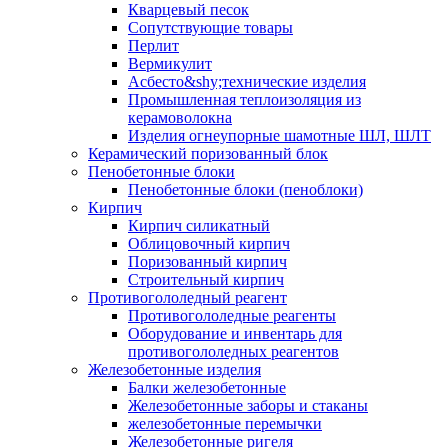
Кварцевый песок
Сопутствующие товары
Перлит
Вермикулит
Асбесто&shy;технические изделия
Промышленная теплоизоляция из
керамоволокна
Изделия огнеупорные шамотные ШЛ, ШЛТ
Керамический поризованный блок
Пенобетонные блоки
Пенобетонные блоки (пеноблоки)
Кирпич
Кирпич силикатный
Облицовочный кирпич
Поризованный кирпич
Строительный кирпич
Противогололедный реагент
Противогололедные реагенты
Оборудование и инвентарь для
противогололедных реагентов
Железобетонные изделия
Балки железобетонные
Железобетонные заборы и стаканы
железобетонные перемычки
Железобетонные ригеля