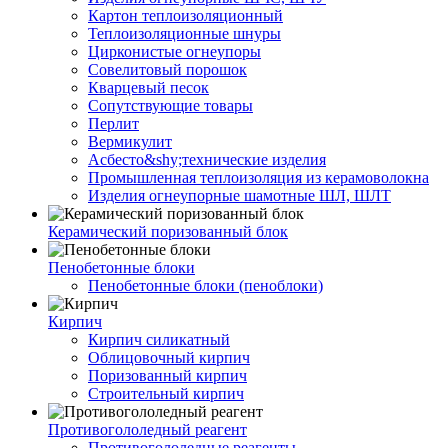
Картон теплоизоляционный
Теплоизоляционные шнуры
Цирконистые огнеупоры
Совелитовый порошок
Кварцевый песок
Сопутствующие товары
Перлит
Вермикулит
Асбесто&shy;технические изделия
Промышленная теплоизоляция из керамоволокна
Изделия огнеупорные шамотные ШЛ, ШЛТ
Керамический поризованный блок
Пенобетонные блоки
Пенобетонные блоки (пеноблоки)
Кирпич
Кирпич силикатный
Облицовочный кирпич
Поризованный кирпич
Строительный кирпич
Противогололедный реагент
Противогололедные реагенты