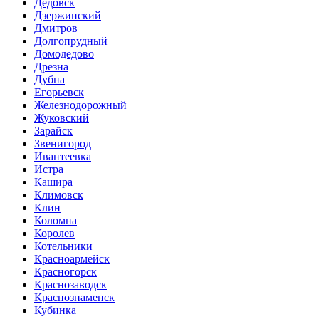
Дедовск
Дзержинский
Дмитров
Долгопрудный
Домодедово
Дрезна
Дубна
Егорьевск
Железнодорожный
Жуковский
Зарайск
Звенигород
Ивантеевка
Истра
Кашира
Климовск
Клин
Коломна
Королев
Котельники
Красноармейск
Красногорск
Краснозаводск
Краснознаменск
Кубинка