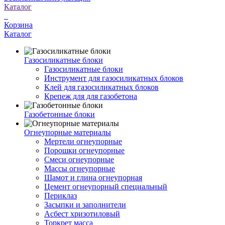
Каталог
Корзина
Каталог
Газосиликатные блоки
Газосиликатные блоки
Инструмент для газосиликатных блоков
Клей для газосиликатных блоков
Крепеж для для газобетона
Газобетонные блоки
Огнеупорные материалы
Мертели огнеупорные
Порошки огнеупорные
Смеси огнеупорные
Массы огнеупорные
Шамот и глина огнеупорная
Цемент огнеупорный специальный
Периклаз
Засыпки и заполнители
Асбест хризотиловый
Торкрет масса