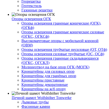
Георешетка
Геотекстиль
Газонные решетки
Опоры освещения ОГК
Опоры освещения граненые конические (ОГК),
(ОГКф)
Опоры освещения граненые конические силовые
(ОГКС, ОГКСф)
Высокомачтовые опоры с мобильной короной
(ОВМ)
Опоры освещения трубчатые несиловые (ОТ, ОТф)
Опоры освещения силовые трубчатые (ОС, ОСф)
Опоры освещения граненые складывающиеся
(ОГКС, ОГСКЛ)
Молниеотвод на базе опор ОГК (МОГК)
Кронштейны для силовых опор
Кронштейны для гранёных опор
Кронштейны приставные
Кронштейны декоративные
Кронштейны на ж/б опору
Печной шамот Wolfshöher Tonwerke
Дымовые трубы
Фасонные камни