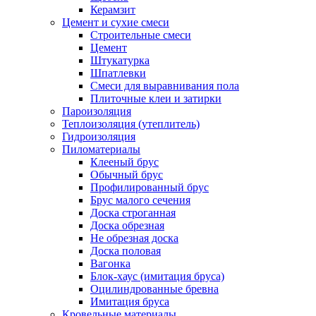
Керамзит
Цемент и сухие смеси
Строительные смеси
Цемент
Штукатурка
Шпатлевки
Смеси для выравнивания пола
Плиточные клеи и затирки
Пароизоляция
Теплоизоляция (утеплитель)
Гидроизоляция
Пиломатериалы
Клееный брус
Обычный брус
Профилированный брус
Брус малого сечения
Доска строганная
Доска обрезная
Не обрезная доска
Доска половая
Вагонка
Блок-хаус (имитация бруса)
Оцилиндрованные бревна
Имитация бруса
Кровельные материалы