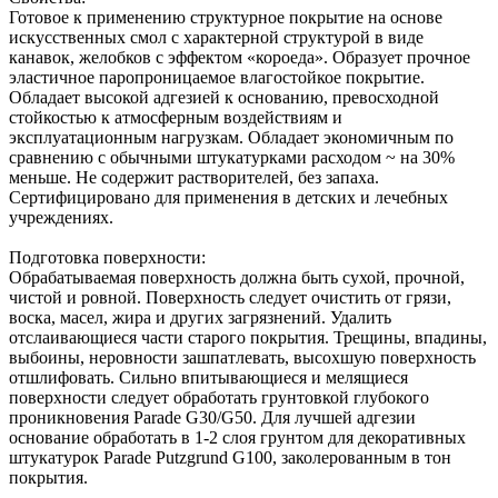
Готовое к применению структурное покрытие на основе
искусственных смол с характерной структурой в виде
канавок, желобков с эффектом «короеда». Образует прочное
эластичное паропроницаемое влагостойкое покрытие.
Обладает высокой адгезией к основанию, превосходной
стойкостью к атмосферным воздействиям и
эксплуатационным нагрузкам. Обладает экономичным по
сравнению с обычными штукатурками расходом ~ на 30%
меньше. Не содержит растворителей, без запаха.
Сертифицировано для применения в детских и лечебных
учреждениях.
Подготовка поверхности:
Обрабатываемая поверхность должна быть сухой, прочной,
чистой и ровной. Поверхность следует очистить от грязи,
воска, масел, жира и других загрязнений. Удалить
отслаивающиеся части старого покрытия. Трещины, впадины,
выбоины, неровности зашпатлевать, высохшую поверхность
отшлифовать. Сильно впитывающиеся и мелящиеся
поверхности следует обработать грунтовкой глубокого
проникновения Parade G30/G50. Для лучшей адгезии
основание обработать в 1-2 слоя грунтом для декоративных
штукатурок Parade Putzgrund G100, заколерованным в тон
покрытия.