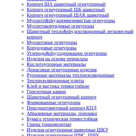
Кирпич ША шамотный огнеупорный
Кирпич огнеупорный ШБ шамотный
Кирпич огнеупорный ШАК шамотный
Муллито&shy;­кремнеземистые огнеупоры
Муллито­корундовые огнеупоры
Шамотный тепло&shy;изоляционный легковесный
кирпич
Муллитовые огнеупоры
Корундовые огнеупоры
Углеродо&shy;содержащие огнеупоры
Изделия на основе периклаза
Кислотоупорные материалы
Динасовые огнеупорные изделия
Рулонные материалы теплоизоляционные
Тепло­изоляционные плиты
Клей и мастика термостойкие
Горелочные камни
Шамотный огнеупорный кирпич
Формованные огнеупоры
Пенодиатомитовый кирпич КПД
Абразивные материалы, порошки
Бумага техническая термостойкая
Глины тонкомолотые
Изделия огнеупорные шамотные ШКУ
Изделия огнеупорные ШЧС, ШЧУ