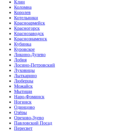
Клин
Коломна
Королев
Котельники
Красноармейск
Красногорск
Краснозаводск
Краснознаменск
Кубинка
Куровское
Ликино-Дулево
Лобня
Лосино-Петровский
Луховицы
Лыткарино
Люберцы
Можайск
Мытищи
Наро-Фоминск
Ногинск
Одинцово
Озёры
Орехово-Зуево
Павловский Посад
Пересвет