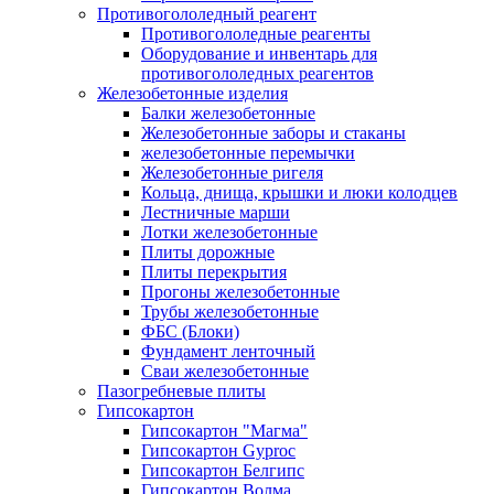
Противогололедный реагент
Противогололедные реагенты
Оборудование и инвентарь для
противогололедных реагентов
Железобетонные изделия
Балки железобетонные
Железобетонные заборы и стаканы
железобетонные перемычки
Железобетонные ригеля
Кольца, днища, крышки и люки колодцев
Лестничные марши
Лотки железобетонные
Плиты дорожные
Плиты перекрытия
Прогоны железобетонные
Трубы железобетонные
ФБС (Блоки)
Фундамент ленточный
Сваи железобетонные
Пазогребневые плиты
Гипсокартон
Гипсокартон "Магма"
Гипсокартон Gyproc
Гипсокартон Белгипс
Гипсокартон Волма