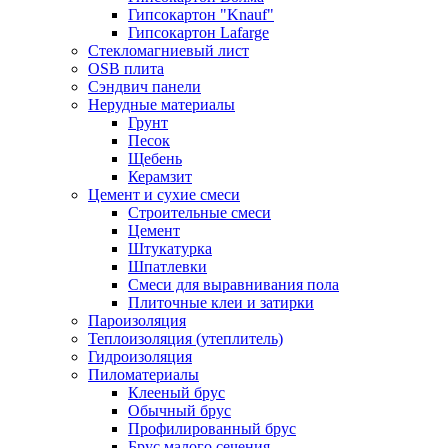
Гипсокартон "Knauf"
Гипсокартон Lafarge
Стекломагниевый лист
OSB плита
Сэндвич панели
Нерудные материалы
Грунт
Песок
Щебень
Керамзит
Цемент и сухие смеси
Строительные смеси
Цемент
Штукатурка
Шпатлевки
Смеси для выравнивания пола
Плиточные клеи и затирки
Пароизоляция
Теплоизоляция (утеплитель)
Гидроизоляция
Пиломатериалы
Клееный брус
Обычный брус
Профилированный брус
Брус малого сечения