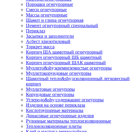
Порошки огнеупорные
Смеси огнеупорные
Массы огнеупорные
Шамот и глина огнеупорная
Цемент огнеупорный специальный
Периклаз
Засыпки и заполнители
Асбест хризотиловый
Торкрет масса
Кирпич ША шамотный огнеупорный
Кирпич огнеупорный ШБ шамотный
Кирпич огнеупорный ШАК шамотный
Муллито&shy;­кремнеземистые огнеупоры
Муллито­корундовые огнеупоры
Шамотный тепло&shy;изоляционный легковесный
кирпич
Муллитовые огнеупоры
Корундовые огнеупоры
Углеродо&shy;содержащие огнеупоры
Изделия на основе периклаза
Кислотоупорные материалы
Динасовые огнеупорные изделия
Рулонные материалы теплоизоляционные
Тепло­изоляционные плиты
Клей и мастика термостойкие