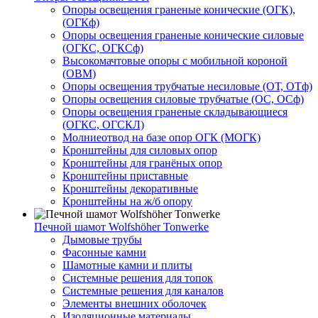
Опоры освещения граненые конические (ОГК),
(ОГКф)
Опоры освещения граненые конические силовые
(ОГКС, ОГКСф)
Высокомачтовые опоры с мобильной короной
(ОВМ)
Опоры освещения трубчатые несиловые (ОТ, ОТф)
Опоры освещения силовые трубчатые (ОС, ОСф)
Опоры освещения граненые складывающиеся
(ОГКС, ОГСКЛ)
Молниеотвод на базе опор ОГК (МОГК)
Кронштейны для силовых опор
Кронштейны для гранёных опор
Кронштейны приставные
Кронштейны декоративные
Кронштейны на ж/б опору
Печной шамот Wolfshöher Tonwerke
Дымовые трубы
Фасонные камни
Шамотные камни и плиты
Системные решения для топок
Системные решения для каналов
Элементы внешних оболочек
Изоляционные материалы