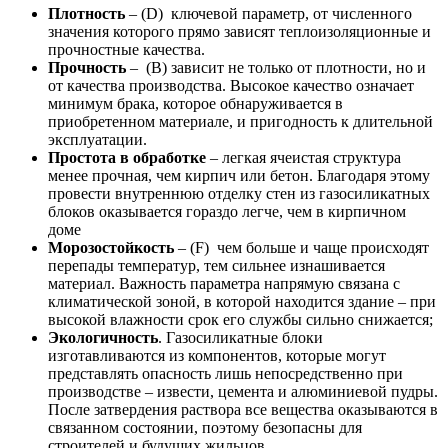
Плотность
– (D) ключевой параметр, от численного
значения которого прямо зависят теплоизоляционные и
прочностные качества.
Прочность
– (B) зависит не только от плотности, но и
от качества производства. Высокое качество означает
минимум брака, которое обнаруживается в
приобретенном материале, и пригодность к длительной
эксплуатации.
Простота в обработке
– легкая ячеистая структура
менее прочная, чем кирпич или бетон. Благодаря этому
провести внутреннюю отделку стен из газосиликатных
блоков оказывается гораздо легче, чем в кирпичном
доме
Морозостойкость
– (F) чем больше и чаще происходят
перепады температур, тем сильнее изнашивается
материал. Важность параметра напрямую связана с
климатической зоной, в которой находится здание – при
высокой влажности срок его службы сильно снижается;
Экологичность
. Газосиликатные блоки
изготавливаются из компонентов, которые могут
представлять опасность лишь непосредственно при
производстве – извести, цемента и алюминиевой пудры.
После затвердения раствора все вещества оказываются в
связанном состоянии, поэтому безопасны для
строителей и будущих жильцов.