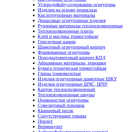
Углеродо&shy;содержащие огнеупоры
Изделия на основе периклаза
Кислотоупорные материалы
Динасовые огнеупорные изделия
Рулонные материалы теплоизоляционные
Тепло­изоляционные плиты
Клей и мастика термостойкие
Горелочные камни
Шамотный огнеупорный кирпич
Формованные огнеупоры
Пенодиатомитовый кирпич КПД
Абразивные материалы, порошки
Бумага техническая термостойкая
Глины тонкомолотые
Изделия огнеупорные шамотные ШКУ
Изделия огнеупорные ШЧС, ШЧУ
Картон теплоизоляционный
Теплоизоляционные шнуры
Цирконистые огнеупоры
Совелитовый порошок
Кварцевый песок
Сопутствующие товары
Перлит
Вермикулит
Асбесто&shy;технические изделия