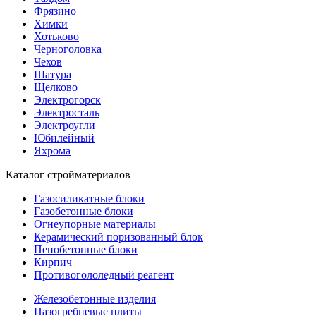
Фрязино
Химки
Хотьково
Черноголовка
Чехов
Шатура
Щелково
Электрогорск
Электросталь
Электроугли
Юбилейный
Яхрома
Каталог стройматериалов
Газосиликатные блоки
Газобетонные блоки
Огнеупорные материалы
Керамический поризованный блок
Пенобетонные блоки
Кирпич
Противогололедный реагент
Железобетонные изделия
Пазогребневые плиты