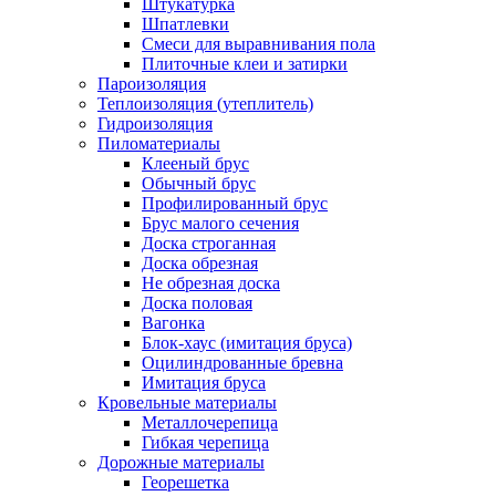
Штукатурка
Шпатлевки
Смеси для выравнивания пола
Плиточные клеи и затирки
Пароизоляция
Теплоизоляция (утеплитель)
Гидроизоляция
Пиломатериалы
Клееный брус
Обычный брус
Профилированный брус
Брус малого сечения
Доска строганная
Доска обрезная
Не обрезная доска
Доска половая
Вагонка
Блок-хаус (имитация бруса)
Оцилиндрованные бревна
Имитация бруса
Кровельные материалы
Металлочерепица
Гибкая черепица
Дорожные материалы
Георешетка