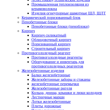
Промышленная теплоизоляция из
керамоволокна
Изделия огнеупорные шамотные ШЛ, ШЛТ
Керамический поризованный блок
Пенобетонные блоки
Пенобетонные блоки (пеноблоки)
Кирпич
Кирпич силикатный
Облицовочный кирпич
Поризованный кирпич
Строительный кирпич
Противогололедный реагент
Противогололедные реагенты
Оборудование и инвентарь для
противогололедных реагентов
Железобетонные изделия
Балки железобетонные
Железобетонные заборы и стаканы
железобетонные перемычки
Железобетонные ригеля
Кольца, днища, крышки и люки колодцев
Лестничные марши
Лотки железобетонные
Плиты дорожные