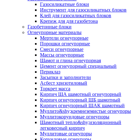
Газосиликатные блоки
Инструмент для газосиликатных блоков
Клей для газосиликатных блоков
Крепеж для для газобетона
Газобетонные блоки
Огнеупорные материалы
Мертели огнеупорные
Порошки огнеупорные
Смеси огнеупорные
Массы огнеупорные
Шамот и глина огнеупорная
Цемент огнеупорный специальный
Периклаз
Засыпки и заполнители
Асбест хризотиловый
Торкрет масса
Кирпич ША шамотный огнеупорный
Кирпич огнеупорный ШБ шамотный
Кирпич огнеупорный ШАК шамотный
Муллито&shy;­кремнеземистые огнеупоры
Муллито­корундовые огнеупоры
Шамотный тепло&shy;изоляционный
легковесный кирпич
Муллитовые огнеупоры
Корундовые огнеупоры