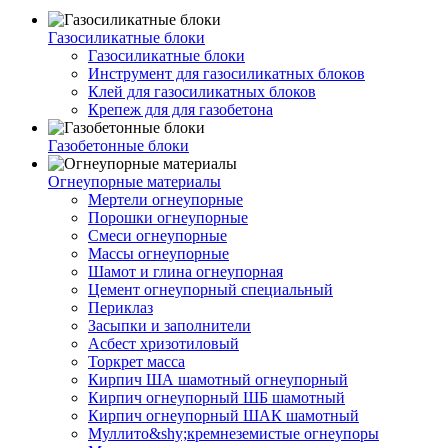
Газосиликатные блоки
Газосиликатные блоки
Инструмент для газосиликатных блоков
Клей для газосиликатных блоков
Крепеж для для газобетона
Газобетонные блоки
Огнеупорные материалы
Мертели огнеупорные
Порошки огнеупорные
Смеси огнеупорные
Массы огнеупорные
Шамот и глина огнеупорная
Цемент огнеупорный специальный
Периклаз
Засыпки и заполнители
Асбест хризотиловый
Торкрет масса
Кирпич ША шамотный огнеупорный
Кирпич огнеупорный ШБ шамотный
Кирпич огнеупорный ШАК шамотный
Муллито&shy;­кремнеземистые огнеупоры