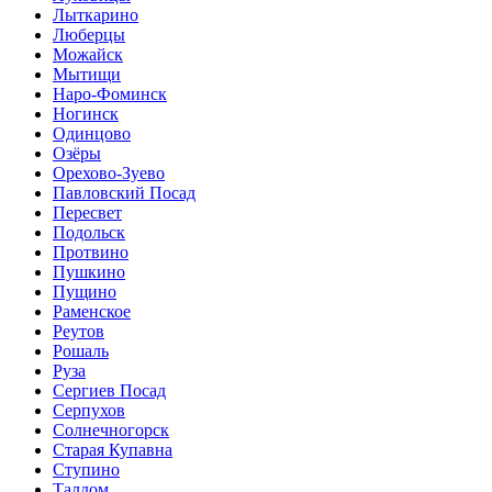
Лыткарино
Люберцы
Можайск
Мытищи
Наро-Фоминск
Ногинск
Одинцово
Озёры
Орехово-Зуево
Павловский Посад
Пересвет
Подольск
Протвино
Пушкино
Пущино
Раменское
Реутов
Рошаль
Руза
Сергиев Посад
Серпухов
Солнечногорск
Старая Купавна
Ступино
Талдом