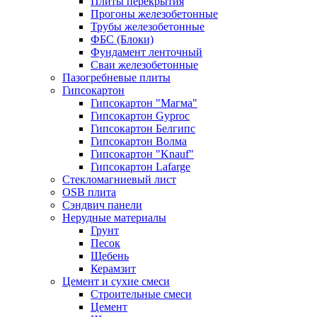
Плиты перекрытия
Прогоны железобетонные
Трубы железобетонные
ФБС (Блоки)
Фундамент ленточный
Сваи железобетонные
Пазогребневые плиты
Гипсокартон
Гипсокартон "Магма"
Гипсокартон Gyproc
Гипсокартон Белгипс
Гипсокартон Волма
Гипсокартон "Knauf"
Гипсокартон Lafarge
Стекломагниевый лист
OSB плита
Сэндвич панели
Нерудные материалы
Грунт
Песок
Щебень
Керамзит
Цемент и сухие смеси
Строительные смеси
Цемент