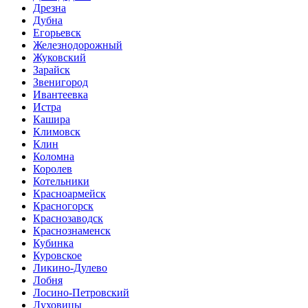
Дрезна
Дубна
Егорьевск
Железнодорожный
Жуковский
Зарайск
Звенигород
Ивантеевка
Истра
Кашира
Климовск
Клин
Коломна
Королев
Котельники
Красноармейск
Красногорск
Краснозаводск
Краснознаменск
Кубинка
Куровское
Ликино-Дулево
Лобня
Лосино-Петровский
Луховицы