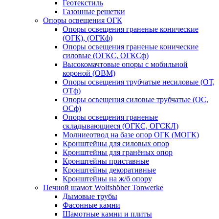
Геотекстиль
Газонные решетки
Опоры освещения ОГК
Опоры освещения граненые конические
(ОГК), (ОГКф)
Опоры освещения граненые конические
силовые (ОГКС, ОГКСф)
Высокомачтовые опоры с мобильной
короной (ОВМ)
Опоры освещения трубчатые несиловые (ОТ,
ОТф)
Опоры освещения силовые трубчатые (ОС,
ОСф)
Опоры освещения граненые
складывающиеся (ОГКС, ОГСКЛ)
Молниеотвод на базе опор ОГК (МОГК)
Кронштейны для силовых опор
Кронштейны для гранёных опор
Кронштейны приставные
Кронштейны декоративные
Кронштейны на ж/б опору
Печной шамот Wolfshöher Tonwerke
Дымовые трубы
Фасонные камни
Шамотные камни и плиты