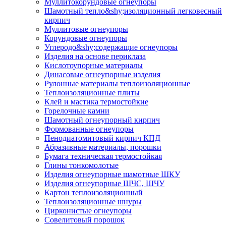
Муллито­корундовые огнеупоры
Шамотный тепло&shy;изоляционный легковесный
кирпич
Муллитовые огнеупоры
Корундовые огнеупоры
Углеродо&shy;содержащие огнеупоры
Изделия на основе периклаза
Кислотоупорные материалы
Динасовые огнеупорные изделия
Рулонные материалы теплоизоляционные
Тепло­изоляционные плиты
Клей и мастика термостойкие
Горелочные камни
Шамотный огнеупорный кирпич
Формованные огнеупоры
Пенодиатомитовый кирпич КПД
Абразивные материалы, порошки
Бумага техническая термостойкая
Глины тонкомолотые
Изделия огнеупорные шамотные ШКУ
Изделия огнеупорные ШЧС, ШЧУ
Картон теплоизоляционный
Теплоизоляционные шнуры
Цирконистые огнеупоры
Совелитовый порошок