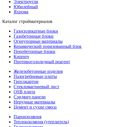
Электроугли
Юбилейный
Яхрома
Каталог стройматериалов
Газосиликатные блоки
Газобетонные блоки
Огнеупорные материалы
Керамический поризованный блок
Пенобетонные блоки
Кирпич
Противогололедный реагент
Железобетонные изделия
Пазогребневые плиты
Гипсокартон
Стекломагниевый лист
OSB плита
Сэндвич панели
Нерудные материалы
Цемент и сухие смеси
Пароизоляция
Теплоизоляция (утеплитель)
Гидроизоляция