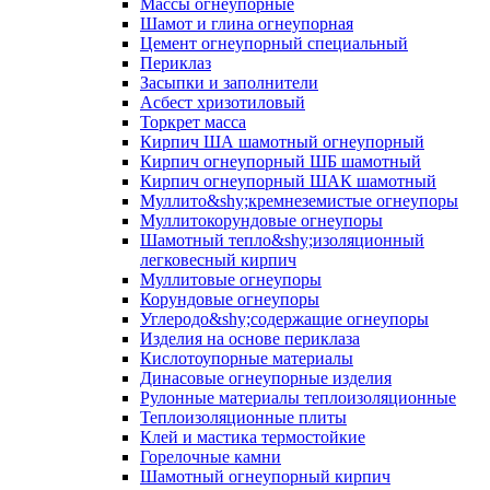
Массы огнеупорные
Шамот и глина огнеупорная
Цемент огнеупорный специальный
Периклаз
Засыпки и заполнители
Асбест хризотиловый
Торкрет масса
Кирпич ША шамотный огнеупорный
Кирпич огнеупорный ШБ шамотный
Кирпич огнеупорный ШАК шамотный
Муллито&shy;­кремнеземистые огнеупоры
Муллито­корундовые огнеупоры
Шамотный тепло&shy;изоляционный
легковесный кирпич
Муллитовые огнеупоры
Корундовые огнеупоры
Углеродо&shy;содержащие огнеупоры
Изделия на основе периклаза
Кислотоупорные материалы
Динасовые огнеупорные изделия
Рулонные материалы теплоизоляционные
Тепло­изоляционные плиты
Клей и мастика термостойкие
Горелочные камни
Шамотный огнеупорный кирпич