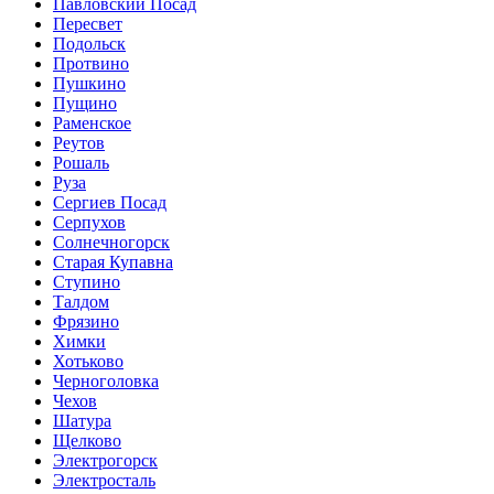
Павловский Посад
Пересвет
Подольск
Протвино
Пушкино
Пущино
Раменское
Реутов
Рошаль
Руза
Сергиев Посад
Серпухов
Солнечногорск
Старая Купавна
Ступино
Талдом
Фрязино
Химки
Хотьково
Черноголовка
Чехов
Шатура
Щелково
Электрогорск
Электросталь