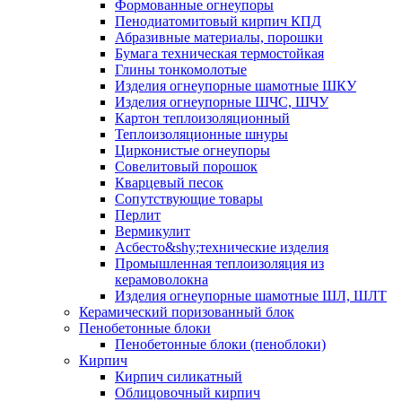
Формованные огнеупоры
Пенодиатомитовый кирпич КПД
Абразивные материалы, порошки
Бумага техническая термостойкая
Глины тонкомолотые
Изделия огнеупорные шамотные ШКУ
Изделия огнеупорные ШЧС, ШЧУ
Картон теплоизоляционный
Теплоизоляционные шнуры
Цирконистые огнеупоры
Совелитовый порошок
Кварцевый песок
Сопутствующие товары
Перлит
Вермикулит
Асбесто&shy;технические изделия
Промышленная теплоизоляция из
керамоволокна
Изделия огнеупорные шамотные ШЛ, ШЛТ
Керамический поризованный блок
Пенобетонные блоки
Пенобетонные блоки (пеноблоки)
Кирпич
Кирпич силикатный
Облицовочный кирпич