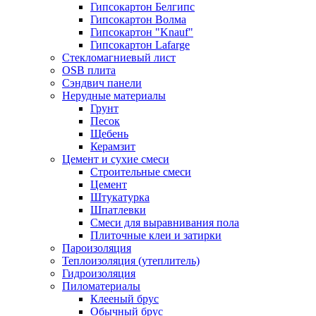
Гипсокартон Белгипс
Гипсокартон Волма
Гипсокартон "Knauf"
Гипсокартон Lafarge
Стекломагниевый лист
OSB плита
Сэндвич панели
Нерудные материалы
Грунт
Песок
Щебень
Керамзит
Цемент и сухие смеси
Строительные смеси
Цемент
Штукатурка
Шпатлевки
Смеси для выравнивания пола
Плиточные клеи и затирки
Пароизоляция
Теплоизоляция (утеплитель)
Гидроизоляция
Пиломатериалы
Клееный брус
Обычный брус