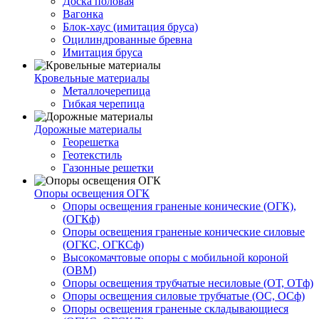
Доска половая
Вагонка
Блок-хаус (имитация бруса)
Оцилиндрованные бревна
Имитация бруса
Кровельные материалы
Металлочерепица
Гибкая черепица
Дорожные материалы
Георешетка
Геотекстиль
Газонные решетки
Опоры освещения ОГК
Опоры освещения граненые конические (ОГК),
(ОГКф)
Опоры освещения граненые конические силовые
(ОГКС, ОГКСф)
Высокомачтовые опоры с мобильной короной
(ОВМ)
Опоры освещения трубчатые несиловые (ОТ, ОТф)
Опоры освещения силовые трубчатые (ОС, ОСф)
Опоры освещения граненые складывающиеся