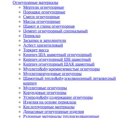
Огнеупорные материалы
Мертели огнеупорные
Порошки огнеупорные
Смеси огнеупорные
Массы огнеупорные
Шамот и глина огнеупорная
Цемент огнеупорный специальный
Периклаз
Засыпки и заполнители
Асбест хризотиловый
Торкрет масса
Кирпич ША шамотный огнеупорный
Кирпич огнеупорный ШБ шамотный
Кирпич огнеупорный ШАК шамотный
Муллито&shy;­кремнеземистые огнеупоры
Муллито­корундовые огнеупоры
Шамотный тепло&shy;изоляционный легковесный
кирпич
Муллитовые огнеупоры
Корундовые огнеупоры
Углеродо&shy;содержащие огнеупоры
Изделия на основе периклаза
Кислотоупорные материалы
Динасовые огнеупорные изделия
Рулонные материалы теплоизоляционные