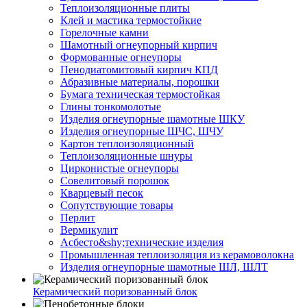
Тепло­изоляционные плиты
Клей и мастика термостойкие
Горелочные камни
Шамотный огнеупорный кирпич
Формованные огнеупоры
Пенодиатомитовый кирпич КПД
Абразивные материалы, порошки
Бумага техническая термостойкая
Глины тонкомолотые
Изделия огнеупорные шамотные ШКУ
Изделия огнеупорные ШЧС, ШЧУ
Картон теплоизоляционный
Теплоизоляционные шнуры
Цирконистые огнеупоры
Совелитовый порошок
Кварцевый песок
Сопутствующие товары
Перлит
Вермикулит
Асбесто&shy;технические изделия
Промышленная теплоизоляция из керамоволокна
Изделия огнеупорные шамотные ШЛ, ШЛТ
Керамический поризованный блок