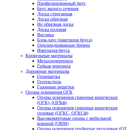
Профилированный брус
Брус малого сечения
Доска строганная
Доска обрезная
Не обрезная доска
Доска половая
Вагонка
Блок-хаус (имитация бруса)
Оцилиндрованные бревна
Имитация бруса
Кровельные материалы
Металлочерепица
Гибкая черепица
Дорожные материалы
Георешетка
Геотекстиль
Газонные решетки
Опоры освещения ОГК
Опоры освещения граненые конические
(ОГК), (ОГКф)
Опоры освещения граненые конические
силовые (ОГКС, ОГКСф)
Высокомачтовые опоры с мобильной
короной (ОВМ)
Опоры освещения трубчатые несиловые (ОТ,