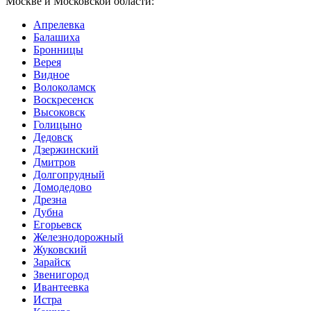
Москве и Московской области:
Апрелевка
Балашиха
Бронницы
Верея
Видное
Волоколамск
Воскресенск
Высоковск
Голицыно
Дедовск
Дзержинский
Дмитров
Долгопрудный
Домодедово
Дрезна
Дубна
Егорьевск
Железнодорожный
Жуковский
Зарайск
Звенигород
Ивантеевка
Истра