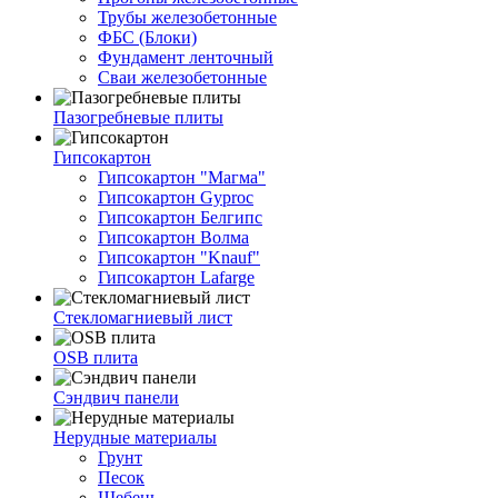
Трубы железобетонные
ФБС (Блоки)
Фундамент ленточный
Сваи железобетонные
Пазогребневые плиты
Гипсокартон
Гипсокартон "Магма"
Гипсокартон Gyproc
Гипсокартон Белгипс
Гипсокартон Волма
Гипсокартон "Knauf"
Гипсокартон Lafarge
Стекломагниевый лист
OSB плита
Сэндвич панели
Нерудные материалы
Грунт
Песок
Щебень