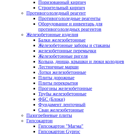
Поризованный кирпич
Строительный кирпич
Противогололедный реагент
Противогололедные реагенты
Оборудование и инвентарь для
противогололедных реагентов
Железобетонные изделия
Балки железобетонные
Железобетонные заборы и стаканы
железобетонные перемычки
Железобетонные ригеля
Кольца, днища, крышки и люки колодцев
Лестничные марши
Лотки железобетонные
Плиты дорожные
Плиты перекрытия
Прогоны железобетонные
Трубы железобетонные
ФБС (Блоки)
Фундамент ленточный
Сваи железобетонные
Пазогребневые плиты
Гипсокартон
Гипсокартон "Магма"
Гипсокартон Gyproc