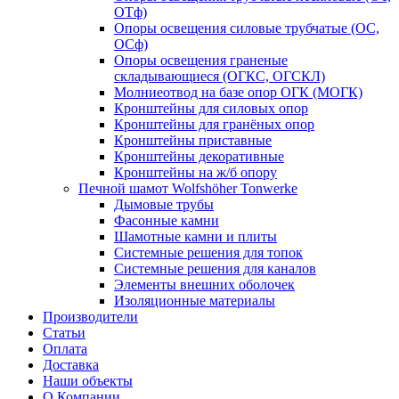
ОТф)
Опоры освещения силовые трубчатые (ОС,
ОСф)
Опоры освещения граненые
складывающиеся (ОГКС, ОГСКЛ)
Молниеотвод на базе опор ОГК (МОГК)
Кронштейны для силовых опор
Кронштейны для гранёных опор
Кронштейны приставные
Кронштейны декоративные
Кронштейны на ж/б опору
Печной шамот Wolfshöher Tonwerke
Дымовые трубы
Фасонные камни
Шамотные камни и плиты
Системные решения для топок
Системные решения для каналов
Элементы внешних оболочек
Изоляционные материалы
Производители
Статьи
Оплата
Доставка
Наши объекты
О Компании