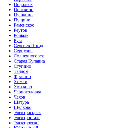
Подольск
Протвино
Пушкино
Пущино
Раменское
Реутов
Рошаль
Руза
Сергиев Посад
Серпухов
Солнечногорск
Старая Купавна
Ступино
Талдом
Фрязино
Химки
Хотьково
Черноголовка
Чехов
Шатура
Щелково
Электрогорск
Электросталь
Электроугли
Юбилейный