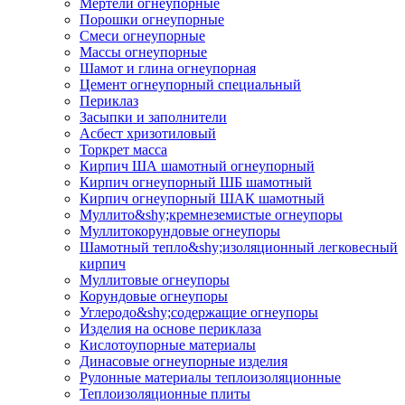
Мертели огнеупорные
Порошки огнеупорные
Смеси огнеупорные
Массы огнеупорные
Шамот и глина огнеупорная
Цемент огнеупорный специальный
Периклаз
Засыпки и заполнители
Асбест хризотиловый
Торкрет масса
Кирпич ША шамотный огнеупорный
Кирпич огнеупорный ШБ шамотный
Кирпич огнеупорный ШАК шамотный
Муллито&shy;­кремнеземистые огнеупоры
Муллито­корундовые огнеупоры
Шамотный тепло&shy;изоляционный легковесный
кирпич
Муллитовые огнеупоры
Корундовые огнеупоры
Углеродо&shy;содержащие огнеупоры
Изделия на основе периклаза
Кислотоупорные материалы
Динасовые огнеупорные изделия
Рулонные материалы теплоизоляционные
Тепло­изоляционные плиты