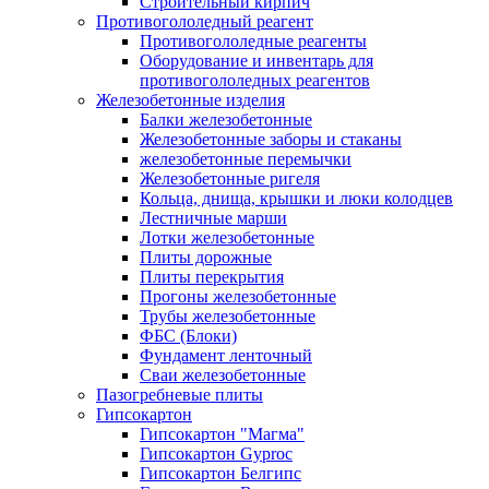
Строительный кирпич
Противогололедный реагент
Противогололедные реагенты
Оборудование и инвентарь для
противогололедных реагентов
Железобетонные изделия
Балки железобетонные
Железобетонные заборы и стаканы
железобетонные перемычки
Железобетонные ригеля
Кольца, днища, крышки и люки колодцев
Лестничные марши
Лотки железобетонные
Плиты дорожные
Плиты перекрытия
Прогоны железобетонные
Трубы железобетонные
ФБС (Блоки)
Фундамент ленточный
Сваи железобетонные
Пазогребневые плиты
Гипсокартон
Гипсокартон "Магма"
Гипсокартон Gyproc
Гипсокартон Белгипс