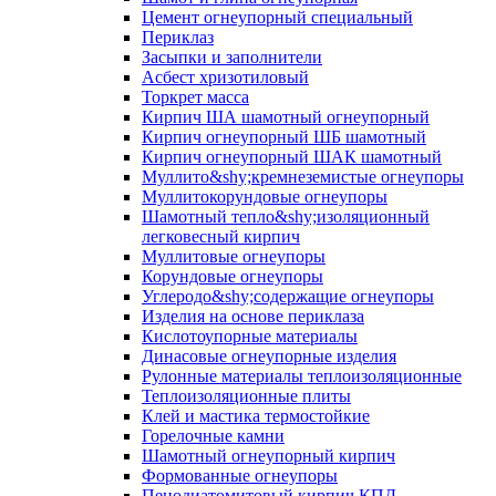
Цемент огнеупорный специальный
Периклаз
Засыпки и заполнители
Асбест хризотиловый
Торкрет масса
Кирпич ША шамотный огнеупорный
Кирпич огнеупорный ШБ шамотный
Кирпич огнеупорный ШАК шамотный
Муллито&shy;­кремнеземистые огнеупоры
Муллито­корундовые огнеупоры
Шамотный тепло&shy;изоляционный
легковесный кирпич
Муллитовые огнеупоры
Корундовые огнеупоры
Углеродо&shy;содержащие огнеупоры
Изделия на основе периклаза
Кислотоупорные материалы
Динасовые огнеупорные изделия
Рулонные материалы теплоизоляционные
Тепло­изоляционные плиты
Клей и мастика термостойкие
Горелочные камни
Шамотный огнеупорный кирпич
Формованные огнеупоры
Пенодиатомитовый кирпич КПД