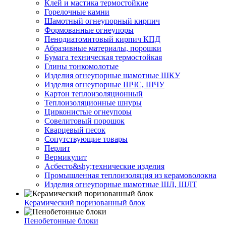
Клей и мастика термостойкие
Горелочные камни
Шамотный огнеупорный кирпич
Формованные огнеупоры
Пенодиатомитовый кирпич КПД
Абразивные материалы, порошки
Бумага техническая термостойкая
Глины тонкомолотые
Изделия огнеупорные шамотные ШКУ
Изделия огнеупорные ШЧС, ШЧУ
Картон теплоизоляционный
Теплоизоляционные шнуры
Цирконистые огнеупоры
Совелитовый порошок
Кварцевый песок
Сопутствующие товары
Перлит
Вермикулит
Асбесто&shy;технические изделия
Промышленная теплоизоляция из керамоволокна
Изделия огнеупорные шамотные ШЛ, ШЛТ
Керамический поризованный блок
Пенобетонные блоки