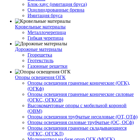
Блок-хаус (имитация бруса)
Оцилиндрованные бревна
Имитация бруса
Кровельные материалы
Металлочерепица
Гибкая черепица
Дорожные материалы
Георешетка
Геотекстиль
Газонные решетки
Опоры освещения ОГК
Опоры освещения граненые конические (ОГК),
(ОГКф)
Опоры освещения граненые конические силовые
(ОГКС, ОГКСф)
Высокомачтовые опоры с мобильной короной
(ОВМ)
Опоры освещения трубчатые несиловые (ОТ, ОТф)
Опоры освещения силовые трубчатые (ОС, ОСф)
Опоры освещения граненые складывающиеся
(ОГКС, ОГСКЛ)
Молниеотвод на базе опор ОГК (МОГК)