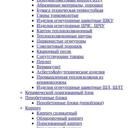
Абразивные материалы, порошки
Бумага техническая термостойкая
Глины тонкомолотые
Изделия огнеупорные шамотные ШКУ
Изделия огнеупорные ШЧС, ШЧУ
Картон теплоизоляционный
Теплоизоляционные шнуры
Цирконистые огнеупоры
Совелитовый порошок
Кварцевый песок
Сопутствующие товары
Перлит
Вермикулит
Асбесто&shy;технические изделия
Промышленная теплоизоляция из
керамоволокна
Изделия огнеупорные шамотные ШЛ, ШЛТ
Керамический поризованный блок
Пенобетонные блоки
Пенобетонные блоки (пеноблоки)
Кирпич
Кирпич силикатный
Облицовочный кирпич
Поризованный кирпич