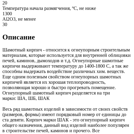
20
Температура начала размягчения, ºС, не ниже
1300
Аl2О3, не менее
30
Описание
Шамотный кирпич - относится к огнеупорным строительным
материалам, которые используется для внутренней облицовки
печей, каминов, дымоходов и т.д. Огнеупорные шамотные
кирпичи выдерживают температуру до 1400-1800 С, а так же
способны выдержать воздействие различных хим. веществ.
Еще одним полезным свойством огнеупорных шамотных
кирпичей является их хорошая теплопроводность,
позволяющая хорошо и быстро прогревать помещение.
Огнеупорный шамотный кирпич разделяется на три
марки: ША, ШБ, ШАК
Весь ряд шамотных изделий в зависимости от своих свойств
(размеров, формы) имеют порядковый номер от единицы до
ста девяти. Кирпич марки ШАК - это огнеупорный кирпич
общего назначения, данный вид изделий наиболее популярен
в строительстве печей, каминов и прочего. Все