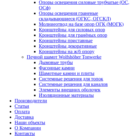
Опоры освещения силовые трубчатые (ОС,
ОСф)
Опоры освещения граненые
складывающиеся (ОГКС, ОГСКЛ)
Молниеотвод на базе опор ОГК (МОГК)
Кронштейны для силовых опор
Кронштейны для гранёных опор
Кронштейны приставные
Кронштейны декоративные
Кронштейны на ж/б опору
Печной шамот Wolfshöher Tonwerke
Дымовые трубы
Фасонные камни
Шамотные камни и плиты
Системные решения для топок
Системные решения для каналов
Элементы внешних оболочек
Изоляционные материалы
Производители
Статьи
Оплата
Доставка
Наши объекты
О Компании
Контакты