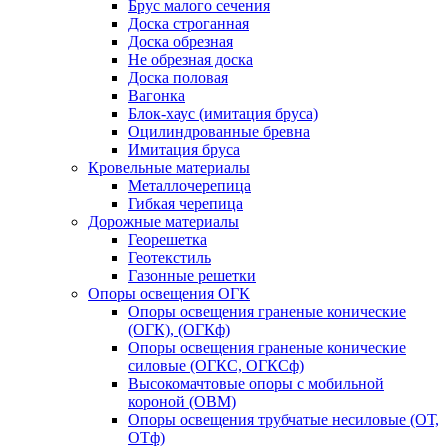
Брус малого сечения
Доска строганная
Доска обрезная
Не обрезная доска
Доска половая
Вагонка
Блок-хаус (имитация бруса)
Оцилиндрованные бревна
Имитация бруса
Кровельные материалы
Металлочерепица
Гибкая черепица
Дорожные материалы
Георешетка
Геотекстиль
Газонные решетки
Опоры освещения ОГК
Опоры освещения граненые конические
(ОГК), (ОГКф)
Опоры освещения граненые конические
силовые (ОГКС, ОГКСф)
Высокомачтовые опоры с мобильной
короной (ОВМ)
Опоры освещения трубчатые несиловые (ОТ,
ОТф)