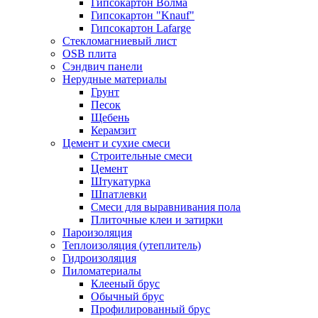
Гипсокартон Волма
Гипсокартон "Knauf"
Гипсокартон Lafarge
Стекломагниевый лист
OSB плита
Сэндвич панели
Нерудные материалы
Грунт
Песок
Щебень
Керамзит
Цемент и сухие смеси
Строительные смеси
Цемент
Штукатурка
Шпатлевки
Смеси для выравнивания пола
Плиточные клеи и затирки
Пароизоляция
Теплоизоляция (утеплитель)
Гидроизоляция
Пиломатериалы
Клееный брус
Обычный брус
Профилированный брус