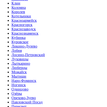
Клин
Коломна
Королев
Котельники
Красноармейск
Красногорск
Краснозаводск
Краснознаменск
Кубинка
Куровское
Ликино-Дулево
Лобня
Лосино-Петровский
Луховицы
Лыткарино
Люберцы
Можайск
Мытищи
Наро-Фоминск
Ногинск
Одинцово
Озёры
Орехово-Зуево
Павловский Посад
Пересвет