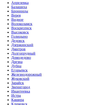
Апрелевка
Балашиха
Бронницы
Верея
Видное
Волоколамск
Воскресенск
Высоковск
Голицыно
Дедовск
Дзержинский
Дмитров
Долгопрудный
Домодедово
Дрезна
Дубна
Егорьевск
Железнодорожный
Жуковский
Зарайск
Звенигород
Ивантеевка
Истра
Кашира
Климовск