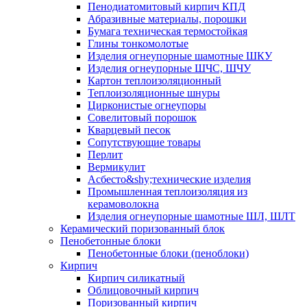
Пенодиатомитовый кирпич КПД
Абразивные материалы, порошки
Бумага техническая термостойкая
Глины тонкомолотые
Изделия огнеупорные шамотные ШКУ
Изделия огнеупорные ШЧС, ШЧУ
Картон теплоизоляционный
Теплоизоляционные шнуры
Цирконистые огнеупоры
Совелитовый порошок
Кварцевый песок
Сопутствующие товары
Перлит
Вермикулит
Асбесто&shy;технические изделия
Промышленная теплоизоляция из
керамоволокна
Изделия огнеупорные шамотные ШЛ, ШЛТ
Керамический поризованный блок
Пенобетонные блоки
Пенобетонные блоки (пеноблоки)
Кирпич
Кирпич силикатный
Облицовочный кирпич
Поризованный кирпич