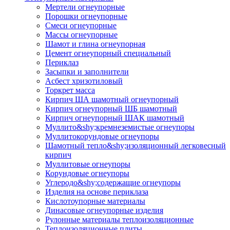
Мертели огнеупорные
Порошки огнеупорные
Смеси огнеупорные
Массы огнеупорные
Шамот и глина огнеупорная
Цемент огнеупорный специальный
Периклаз
Засыпки и заполнители
Асбест хризотиловый
Торкрет масса
Кирпич ША шамотный огнеупорный
Кирпич огнеупорный ШБ шамотный
Кирпич огнеупорный ШАК шамотный
Муллито&shy;­кремнеземистые огнеупоры
Муллито­корундовые огнеупоры
Шамотный тепло&shy;изоляционный легковесный
кирпич
Муллитовые огнеупоры
Корундовые огнеупоры
Углеродо&shy;содержащие огнеупоры
Изделия на основе периклаза
Кислотоупорные материалы
Динасовые огнеупорные изделия
Рулонные материалы теплоизоляционные
Тепло­изоляционные плиты