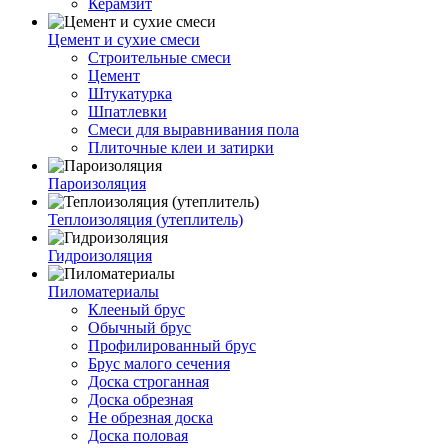
Керамзит
Цемент и сухие смеси
Строительные смеси
Цемент
Штукатурка
Шпатлевки
Смеси для выравнивания пола
Плиточные клеи и затирки
Пароизоляция
Теплоизоляция (утеплитель)
Гидроизоляция
Пиломатериалы
Клееный брус
Обычный брус
Профилированный брус
Брус малого сечения
Доска строганная
Доска обрезная
Не обрезная доска
Доска половая