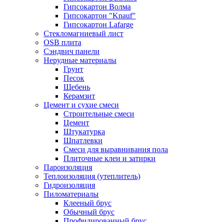
Гипсокартон Волма
Гипсокартон "Knauf"
Гипсокартон Lafarge
Стекломагниевый лист
OSB плита
Сэндвич панели
Нерудные материалы
Грунт
Песок
Щебень
Керамзит
Цемент и сухие смеси
Строительные смеси
Цемент
Штукатурка
Шпатлевки
Смеси для выравнивания пола
Плиточные клеи и затирки
Пароизоляция
Теплоизоляция (утеплитель)
Гидроизоляция
Пиломатериалы
Клееный брус
Обычный брус
Профилированный брус