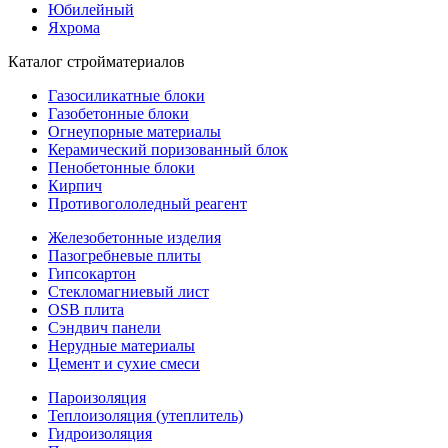
Юбилейный
Яхрома
Каталог стройматериалов
Газосиликатные блоки
Газобетонные блоки
Огнеупорные материалы
Керамический поризованный блок
Пенобетонные блоки
Кирпич
Противогололедный реагент
Железобетонные изделия
Пазогребневые плиты
Гипсокартон
Стекломагниевый лист
OSB плита
Сэндвич панели
Нерудные материалы
Цемент и сухие смеси
Пароизоляция
Теплоизоляция (утеплитель)
Гидроизоляция