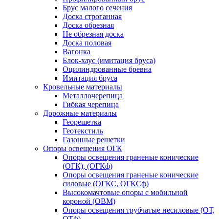
Брус малого сечения
Доска строганная
Доска обрезная
Не обрезная доска
Доска половая
Вагонка
Блок-хаус (имитация бруса)
Оцилиндрованные бревна
Имитация бруса
Кровельные материалы
Металлочерепица
Гибкая черепица
Дорожные материалы
Георешетка
Геотекстиль
Газонные решетки
Опоры освещения ОГК
Опоры освещения граненые конические
(ОГК), (ОГКф)
Опоры освещения граненые конические
силовые (ОГКС, ОГКСф)
Высокомачтовые опоры с мобильной
короной (ОВМ)
Опоры освещения трубчатые несиловые (ОТ,
ОТф)