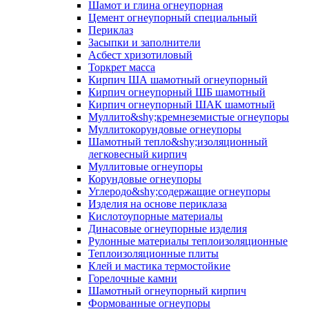
Шамот и глина огнеупорная
Цемент огнеупорный специальный
Периклаз
Засыпки и заполнители
Асбест хризотиловый
Торкрет масса
Кирпич ША шамотный огнеупорный
Кирпич огнеупорный ШБ шамотный
Кирпич огнеупорный ШАК шамотный
Муллито&shy;­кремнеземистые огнеупоры
Муллито­корундовые огнеупоры
Шамотный тепло&shy;изоляционный
легковесный кирпич
Муллитовые огнеупоры
Корундовые огнеупоры
Углеродо&shy;содержащие огнеупоры
Изделия на основе периклаза
Кислотоупорные материалы
Динасовые огнеупорные изделия
Рулонные материалы теплоизоляционные
Тепло­изоляционные плиты
Клей и мастика термостойкие
Горелочные камни
Шамотный огнеупорный кирпич
Формованные огнеупоры