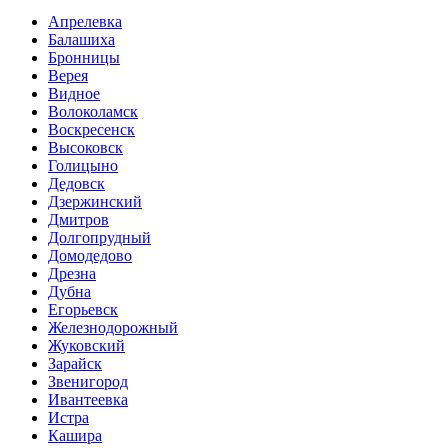
Апрелевка
Балашиха
Бронницы
Верея
Видное
Волоколамск
Воскресенск
Высоковск
Голицыно
Дедовск
Дзержинский
Дмитров
Долгопрудный
Домодедово
Дрезна
Дубна
Егорьевск
Железнодорожный
Жуковский
Зарайск
Звенигород
Ивантеевка
Истра
Кашира