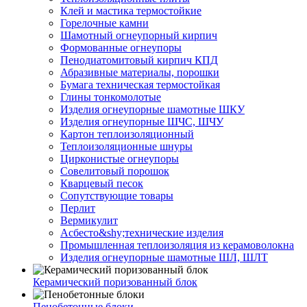
Клей и мастика термостойкие
Горелочные камни
Шамотный огнеупорный кирпич
Формованные огнеупоры
Пенодиатомитовый кирпич КПД
Абразивные материалы, порошки
Бумага техническая термостойкая
Глины тонкомолотые
Изделия огнеупорные шамотные ШКУ
Изделия огнеупорные ШЧС, ШЧУ
Картон теплоизоляционный
Теплоизоляционные шнуры
Цирконистые огнеупоры
Совелитовый порошок
Кварцевый песок
Сопутствующие товары
Перлит
Вермикулит
Асбесто&shy;технические изделия
Промышленная теплоизоляция из керамоволокна
Изделия огнеупорные шамотные ШЛ, ШЛТ
Керамический поризованный блок
Пенобетонные блоки