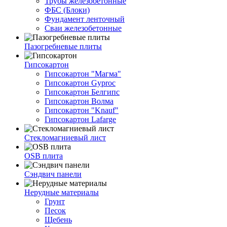
Трубы железобетонные
ФБС (Блоки)
Фундамент ленточный
Сваи железобетонные
Пазогребневые плиты
Гипсокартон
Гипсокартон "Магма"
Гипсокартон Gyproc
Гипсокартон Белгипс
Гипсокартон Волма
Гипсокартон "Knauf"
Гипсокартон Lafarge
Стекломагниевый лист
OSB плита
Сэндвич панели
Нерудные материалы
Грунт
Песок
Щебень