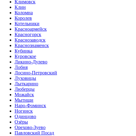
Климовск
Клин
Коломна
Королев
Котельники
Красноармейск
Красногорск
Краснозаводск
Краснознаменск
Кубинка
Куровское
Ликино-Дулево
Лобня
Лосино-Петровский
Луховицы
Лыткарино
Люберцы
Можайск
Мытищи
Наро-Фоминск
Ногинск
Одинцово
Озёры
Орехово-Зуево
Павловский Посад