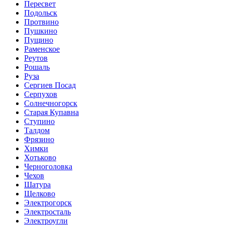
Пересвет
Подольск
Протвино
Пушкино
Пущино
Раменское
Реутов
Рошаль
Руза
Сергиев Посад
Серпухов
Солнечногорск
Старая Купавна
Ступино
Талдом
Фрязино
Химки
Хотьково
Черноголовка
Чехов
Шатура
Щелково
Электрогорск
Электросталь
Электроугли