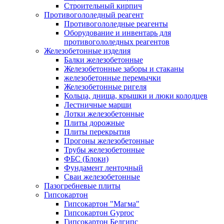
Строительный кирпич
Противогололедный реагент
Противогололедные реагенты
Оборудование и инвентарь для
противогололедных реагентов
Железобетонные изделия
Балки железобетонные
Железобетонные заборы и стаканы
железобетонные перемычки
Железобетонные ригеля
Кольца, днища, крышки и люки колодцев
Лестничные марши
Лотки железобетонные
Плиты дорожные
Плиты перекрытия
Прогоны железобетонные
Трубы железобетонные
ФБС (Блоки)
Фундамент ленточный
Сваи железобетонные
Пазогребневые плиты
Гипсокартон
Гипсокартон "Магма"
Гипсокартон Gyproc
Гипсокартон Белгипс