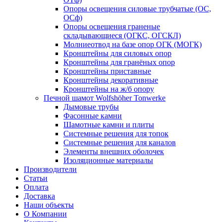
Опоры освещения силовые трубчатые (ОС,
ОСф)
Опоры освещения граненые
складывающиеся (ОГКС, ОГСКЛ)
Молниеотвод на базе опор ОГК (МОГК)
Кронштейны для силовых опор
Кронштейны для гранёных опор
Кронштейны приставные
Кронштейны декоративные
Кронштейны на ж/б опору
Печной шамот Wolfshöher Tonwerke
Дымовые трубы
Фасонные камни
Шамотные камни и плиты
Системные решения для топок
Системные решения для каналов
Элементы внешних оболочек
Изоляционные материалы
Производители
Статьи
Оплата
Доставка
Наши объекты
О Компании