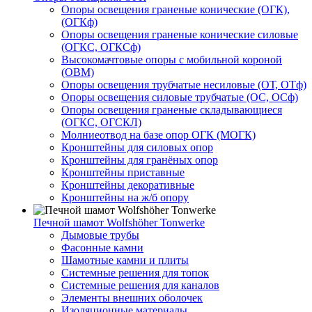
Опоры освещения граненые конические (ОГК),
(ОГКф)
Опоры освещения граненые конические силовые
(ОГКС, ОГКСф)
Высокомачтовые опоры с мобильной короной
(ОВМ)
Опоры освещения трубчатые несиловые (ОТ, ОТф)
Опоры освещения силовые трубчатые (ОС, ОСф)
Опоры освещения граненые складывающиеся
(ОГКС, ОГСКЛ)
Молниеотвод на базе опор ОГК (МОГК)
Кронштейны для силовых опор
Кронштейны для гранёных опор
Кронштейны приставные
Кронштейны декоративные
Кронштейны на ж/б опору
Печной шамот Wolfshöher Tonwerke
Дымовые трубы
Фасонные камни
Шамотные камни и плиты
Системные решения для топок
Системные решения для каналов
Элементы внешних оболочек
Изоляционные материалы