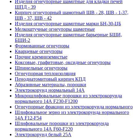
Изделия огнеупорные шамотные для кладки печей
ШПД - 39
Кирпич огнеупорный шамотный ШВ - 28, ШВ - 1-37,
ШВ - 37, ШВ - 42
Изделия огнеупорные шамотные марки БН-30-ЦБ
Мелкоштучные огнеупоры шамотные
Изделия огнеупорные шамотные барьерные БШИ,
БШИ-2
Формованные огнеупоры
Кварцевые огнеупоры
Прочие кремниземистые
Коксовые, графитовые, оксидные огнеупоры
Шпинельные огнеупоры
Огнеупорная теплоизоляция
Пенодиатомитовый кирпич КПД
Абразивные материалы, порошки
Электрокорунд нормальный 14А
Микрошлифовальные порошки из электрокорунда
нормального 14А F230-F1200
Огнеупорные фракции из электрокорунда нормального
Шлифовальное зерно из электрокорунда нормального
14А F12-F54
Шлифовальные порошки из электрокорунда
нормального 14А F60-F220
Электрокорунд белый 25А