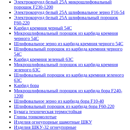
Электрокорунд белый 25А микрошлифовальный
порошок F230-1200
Электрокорунд белый 25А шлифовальное зерно F16-54
Электрокорунд белый 25А шлифовальный порошок
F60-220
Карбид кремния черный 54С
Микрошлифовальный порошок из карбида кремния
черного 54С
Шлифовальное зерно из карбида кремния черного 54C
Шлифовальный порошок из карбида кремния черного
54С
Карбид кремния зеленый 63С
Микрошлифовальный порошок из карбида кремния
зеленого 63С
Шлифовальный порошок из карбида кремния зеленого
63С
Карбид бора
Микрошлифовальный порошок из карбида бора F240-
1200
Шлифовальное зерно из карбида бора F10-40
Шлифовальный порошок из карбида бора F60-220
Бумага техническая термостойкая
Глины тонкомолотые
Изделия огнеупорные шамотные ШКУ
Изделия ШКУ-32 огнеупорные