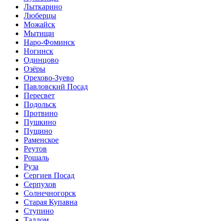
Лыткарино
Люберцы
Можайск
Мытищи
Наро-Фоминск
Ногинск
Одинцово
Озёры
Орехово-Зуево
Павловский Посад
Пересвет
Подольск
Протвино
Пушкино
Пущино
Раменское
Реутов
Рошаль
Руза
Сергиев Посад
Серпухов
Солнечногорск
Старая Купавна
Ступино
Талдом