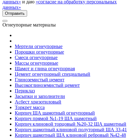
данных»
и даю
«согласие на обработку персональных
данных»
Огнеупорные материалы
Мертели огнеупорные
Порошки огнеупорные
Смеси огнеупорные
Массы огнеупорные
Шамот и глина огнеупорная
Цемент огнеупорный специальный
Глиноземистый цемент
Высокоглиноземистый цемент
Периклаз
Засыпки и заполнители
Асбест хризотиловый
Торкрет масса
Кирпич ША шамотный огнеупорный
Кирпич прямой №1-19 ША шамотный
Кирпич клиновой торцовый №20-32 ША шамотный
Кирпич шамотный клиновой полуторный ША 33-41
Кирпич шамотный ША клиновой ребровый №42-48