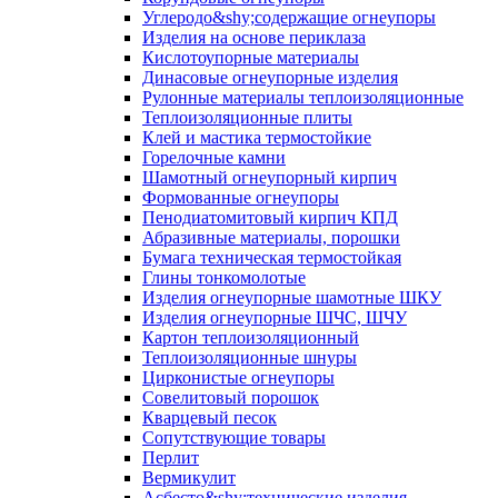
Углеродо&shy;содержащие огнеупоры
Изделия на основе периклаза
Кислотоупорные материалы
Динасовые огнеупорные изделия
Рулонные материалы теплоизоляционные
Тепло­изоляционные плиты
Клей и мастика термостойкие
Горелочные камни
Шамотный огнеупорный кирпич
Формованные огнеупоры
Пенодиатомитовый кирпич КПД
Абразивные материалы, порошки
Бумага техническая термостойкая
Глины тонкомолотые
Изделия огнеупорные шамотные ШКУ
Изделия огнеупорные ШЧС, ШЧУ
Картон теплоизоляционный
Теплоизоляционные шнуры
Цирконистые огнеупоры
Совелитовый порошок
Кварцевый песок
Сопутствующие товары
Перлит
Вермикулит
Асбесто&shy;технические изделия