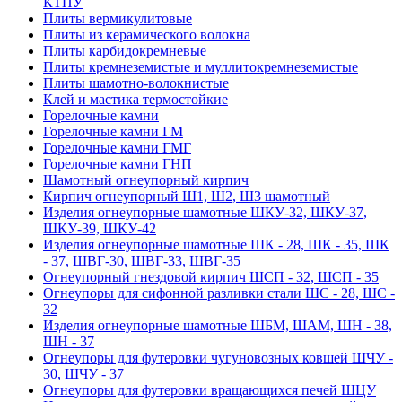
КТПУ
Плиты вермикулитовые
Плиты из керамического волокна
Плиты карбидокремневые
Плиты кремнеземистые и муллитокремнеземистые
Плиты шамотно-волокнистые
Клей и мастика термостойкие
Горелочные камни
Горелочные камни ГМ
Горелочные камни ГМГ
Горелочные камни ГНП
Шамотный огнеупорный кирпич
Кирпич огнеупорный Ш1, Ш2, Ш3 шамотный
Изделия огнеупорные шамотные ШКУ-32, ШКУ-37,
ШКУ-39, ШКУ-42
Изделия огнеупорные шамотные ШК - 28, ШК - 35, ШК
- 37, ШВГ-30, ШВГ-33, ШВГ-35
Огнеупорный гнездовой кирпич ШСП - 32, ШСП - 35
Огнеупоры для сифонной разливки стали ШС - 28, ШС -
32
Изделия огнеупорные шамотные ШБМ, ШАМ, ШН - 38,
ШН - 37
Огнеупоры для футеровки чугуновозных ковшей ШЧУ -
30, ШЧУ - 37
Огнеупоры для футеровки вращающихся печей ШЦУ