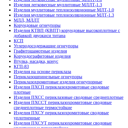
Изделия легковесные муллитовые МЛЛТ-1.3
Изделия муллитовые теплоизоляционные МЛТ-1.0
Изделия муллитовые теплоизоляционные МЛТ-1.3
МЛЛ, МЛЛТ
Корундовые огнеупоры
Изделия КТВП (КВПТ) корундовые высокоплотные с
добавкой двуокиси титана
КСП
Углеродо­содержащие огнеупоры
Графитошамотные изделия
Корундографитовые изделия
Втулка, насадка, конус
КГП-83
Изделия на основе периклаза
Периклазошпинельные огнеупоры
Периклазохромитовые изделия огнеупорные
Изделия ПХСП периклазохромитовые сводовые
плотные
Изделия ПХСС периклазовые сводовые среднеплотные
Изделия ПХССТ периклазохромитовые сводовые
среднеплотные термостойкие
Изделия ПХСУ периклазохромитовые сводовые
уплотненные
Изделия ПХСУТ периклазохромитовые сводовые