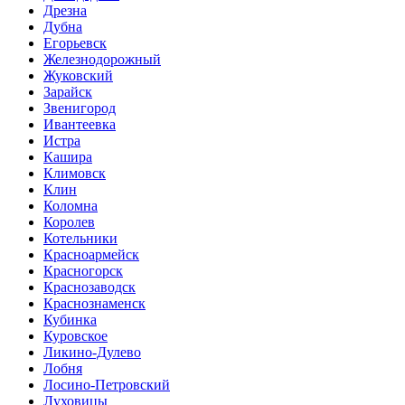
Дрезна
Дубна
Егорьевск
Железнодорожный
Жуковский
Зарайск
Звенигород
Ивантеевка
Истра
Кашира
Климовск
Клин
Коломна
Королев
Котельники
Красноармейск
Красногорск
Краснозаводск
Краснознаменск
Кубинка
Куровское
Ликино-Дулево
Лобня
Лосино-Петровский
Луховицы