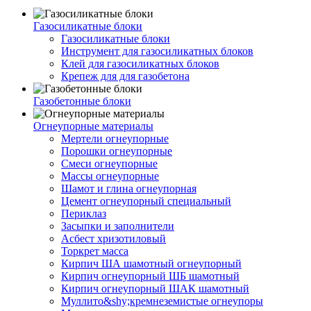
Газосиликатные блоки
Газосиликатные блоки
Инструмент для газосиликатных блоков
Клей для газосиликатных блоков
Крепеж для для газобетона
Газобетонные блоки
Огнеупорные материалы
Мертели огнеупорные
Порошки огнеупорные
Смеси огнеупорные
Массы огнеупорные
Шамот и глина огнеупорная
Цемент огнеупорный специальный
Периклаз
Засыпки и заполнители
Асбест хризотиловый
Торкрет масса
Кирпич ША шамотный огнеупорный
Кирпич огнеупорный ШБ шамотный
Кирпич огнеупорный ШАК шамотный
Муллито&shy;­кремнеземистые огнеупоры