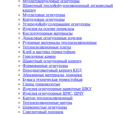
Муллито­корундовые огнеупоры
Шамотный тепло&shy;изоляционный легковесный
кирпич
Муллитовые огнеупоры
Корундовые огнеупоры
Углеродо&shy;содержащие огнеупоры
Изделия на основе периклаза
Кислотоупорные материалы
Динасовые огнеупорные изделия
Рулонные материалы теплоизоляционные
Тепло­изоляционные плиты
Клей и мастика термостойкие
Горелочные камни
Шамотный огнеупорный кирпич
Формованные огнеупоры
Пенодиатомитовый кирпич КПД
Абразивные материалы, порошки
Бумага техническая термостойкая
Глины тонкомолотые
Изделия огнеупорные шамотные ШКУ
Изделия огнеупорные ШЧС, ШЧУ
Картон теплоизоляционный
Теплоизоляционные шнуры
Цирконистые огнеупоры
Совелитовый порошок