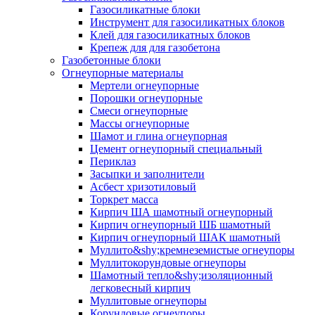
Газосиликатные блоки
Инструмент для газосиликатных блоков
Клей для газосиликатных блоков
Крепеж для для газобетона
Газобетонные блоки
Огнеупорные материалы
Мертели огнеупорные
Порошки огнеупорные
Смеси огнеупорные
Массы огнеупорные
Шамот и глина огнеупорная
Цемент огнеупорный специальный
Периклаз
Засыпки и заполнители
Асбест хризотиловый
Торкрет масса
Кирпич ША шамотный огнеупорный
Кирпич огнеупорный ШБ шамотный
Кирпич огнеупорный ШАК шамотный
Муллито&shy;­кремнеземистые огнеупоры
Муллито­корундовые огнеупоры
Шамотный тепло&shy;изоляционный
легковесный кирпич
Муллитовые огнеупоры
Корундовые огнеупоры