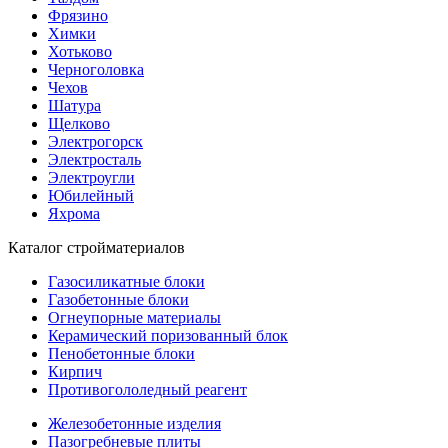
Фрязино
Химки
Хотьково
Черноголовка
Чехов
Шатура
Щелково
Электрогорск
Электросталь
Электроугли
Юбилейный
Яхрома
Каталог стройматериалов
Газосиликатные блоки
Газобетонные блоки
Огнеупорные материалы
Керамический поризованный блок
Пенобетонные блоки
Кирпич
Противогололедный реагент
Железобетонные изделия
Пазогребневые плиты