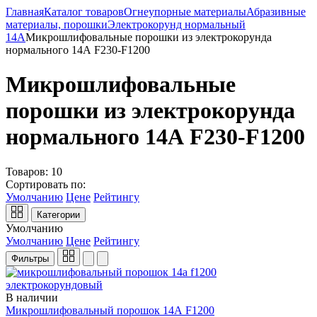
Главная
Каталог товаров
Огнеупорные материалы
Абразивные
материалы, порошки
Электрокорунд нормальный
14А
Микрошлифовальные порошки из электрокорунда
нормального 14А F230-F1200
Микрошлифовальные
порошки из электрокорунда
нормального 14А F230-F1200
Товаров:
10
Сортировать по:
Умолчанию
Цене
Рейтингу
Категории
Умолчанию
Умолчанию
Цене
Рейтингу
Фильтры
В наличии
Микрошлифовальный порошок 14А F1200