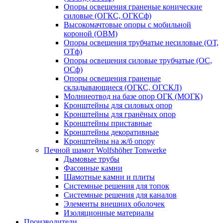
Опоры освещения граненые конические
силовые (ОГКС, ОГКСф)
Высокомачтовые опоры с мобильной
короной (ОВМ)
Опоры освещения трубчатые несиловые (ОТ,
ОТф)
Опоры освещения силовые трубчатые (ОС,
ОСф)
Опоры освещения граненые
складывающиеся (ОГКС, ОГСКЛ)
Молниеотвод на базе опор ОГК (МОГК)
Кронштейны для силовых опор
Кронштейны для гранёных опор
Кронштейны приставные
Кронштейны декоративные
Кронштейны на ж/б опору
Печной шамот Wolfshöher Tonwerke
Дымовые трубы
Фасонные камни
Шамотные камни и плиты
Системные решения для топок
Системные решения для каналов
Элементы внешних оболочек
Изоляционные материалы
Производители