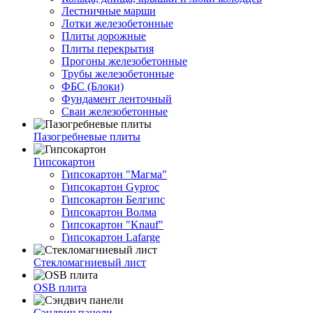
Лестничные марши
Лотки железобетонные
Плиты дорожные
Плиты перекрытия
Прогоны железобетонные
Трубы железобетонные
ФБС (Блоки)
Фундамент ленточный
Сваи железобетонные
Пазогребневые плиты
Гипсокартон
Гипсокартон "Магма"
Гипсокартон Gyproc
Гипсокартон Белгипс
Гипсокартон Волма
Гипсокартон "Knauf"
Гипсокартон Lafarge
Стекломагниевый лист
OSB плита
Сэндвич панели