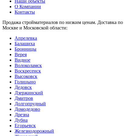
Наши объекты
О Компании
Контакты
Продажа стройматериалов по низким ценам. Доставка по
Москве и Московской области:
Апрелевка
Балашиха
Бронницы
Верея
Видное
Волоколамск
Воскресенск
Высоковск
Голицыно
Дедовск
Дзержинский
Дмитров
Долгопрудный
Домодедово
Дрезна
Дубна
Егорьевск
Железнодорожный