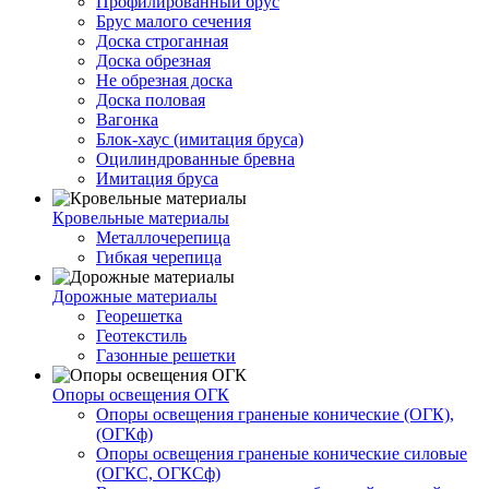
Профилированный брус
Брус малого сечения
Доска строганная
Доска обрезная
Не обрезная доска
Доска половая
Вагонка
Блок-хаус (имитация бруса)
Оцилиндрованные бревна
Имитация бруса
Кровельные материалы
Металлочерепица
Гибкая черепица
Дорожные материалы
Георешетка
Геотекстиль
Газонные решетки
Опоры освещения ОГК
Опоры освещения граненые конические (ОГК),
(ОГКф)
Опоры освещения граненые конические силовые
(ОГКС, ОГКСф)