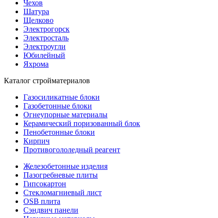
Чехов
Шатура
Щелково
Электрогорск
Электросталь
Электроугли
Юбилейный
Яхрома
Каталог стройматериалов
Газосиликатные блоки
Газобетонные блоки
Огнеупорные материалы
Керамический поризованный блок
Пенобетонные блоки
Кирпич
Противогололедный реагент
Железобетонные изделия
Пазогребневые плиты
Гипсокартон
Стекломагниевый лист
OSB плита
Сэндвич панели