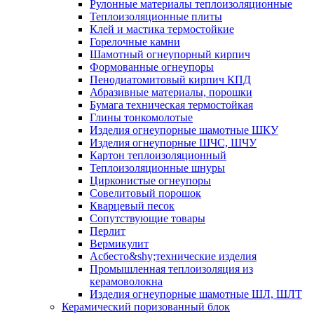
Рулонные материалы теплоизоляционные
Тепло­изоляционные плиты
Клей и мастика термостойкие
Горелочные камни
Шамотный огнеупорный кирпич
Формованные огнеупоры
Пенодиатомитовый кирпич КПД
Абразивные материалы, порошки
Бумага техническая термостойкая
Глины тонкомолотые
Изделия огнеупорные шамотные ШКУ
Изделия огнеупорные ШЧС, ШЧУ
Картон теплоизоляционный
Теплоизоляционные шнуры
Цирконистые огнеупоры
Совелитовый порошок
Кварцевый песок
Сопутствующие товары
Перлит
Вермикулит
Асбесто&shy;технические изделия
Промышленная теплоизоляция из
керамоволокна
Изделия огнеупорные шамотные ШЛ, ШЛТ
Керамический поризованный блок