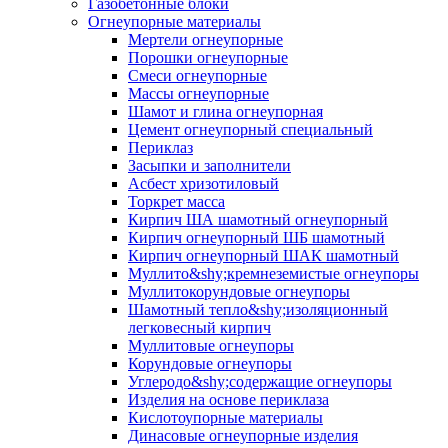
Газобетонные блоки
Огнеупорные материалы
Мертели огнеупорные
Порошки огнеупорные
Смеси огнеупорные
Массы огнеупорные
Шамот и глина огнеупорная
Цемент огнеупорный специальный
Периклаз
Засыпки и заполнители
Асбест хризотиловый
Торкрет масса
Кирпич ША шамотный огнеупорный
Кирпич огнеупорный ШБ шамотный
Кирпич огнеупорный ШАК шамотный
Муллито&shy;­кремнеземистые огнеупоры
Муллито­корундовые огнеупоры
Шамотный тепло&shy;изоляционный
легковесный кирпич
Муллитовые огнеупоры
Корундовые огнеупоры
Углеродо&shy;содержащие огнеупоры
Изделия на основе периклаза
Кислотоупорные материалы
Динасовые огнеупорные изделия