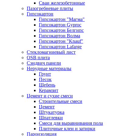
Сваи железобетонные
Пазогребневые плиты
Гипсокартон
Гипсокартон "Магма"
Гипсокартон Gyproc
Гипсокартон Белгипс
Гипсокартон Волма
Гипсокартон "Knauf"
Гипсокартон Lafarge
Стекломагниевый лист
OSB плита
Сэндвич панели
Нерудные материалы
Грунт
Песок
Щебень
Керамзит
Цемент и сухие смеси
Строительные смеси
Цемент
Штукатурка
Шпатлевки
Смеси для выравнивания пола
Плиточные клеи и затирки
Пароизоляция