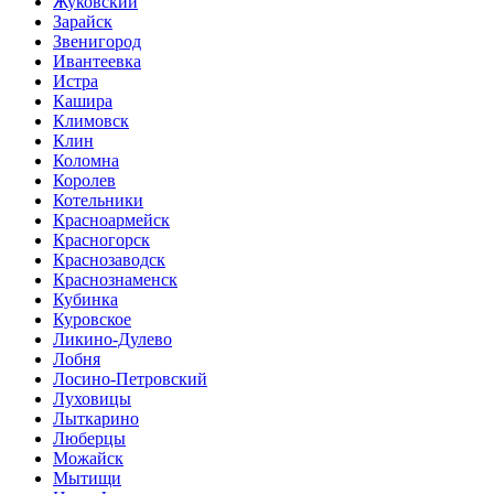
Жуковский
Зарайск
Звенигород
Ивантеевка
Истра
Кашира
Климовск
Клин
Коломна
Королев
Котельники
Красноармейск
Красногорск
Краснозаводск
Краснознаменск
Кубинка
Куровское
Ликино-Дулево
Лобня
Лосино-Петровский
Луховицы
Лыткарино
Люберцы
Можайск
Мытищи