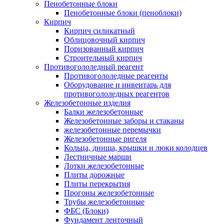
Пенобетонные блоки
Пенобетонные блоки (пеноблоки)
Кирпич
Кирпич силикатный
Облицовочный кирпич
Поризованный кирпич
Строительный кирпич
Противогололедный реагент
Противогололедные реагенты
Оборудование и инвентарь для
противогололедных реагентов
Железобетонные изделия
Балки железобетонные
Железобетонные заборы и стаканы
железобетонные перемычки
Железобетонные ригеля
Кольца, днища, крышки и люки колодцев
Лестничные марши
Лотки железобетонные
Плиты дорожные
Плиты перекрытия
Прогоны железобетонные
Трубы железобетонные
ФБС (Блоки)
Фундамент ленточный