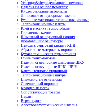
Углеродо&shy;содержащие огнеупоры
Изделия на основе периклаза
Кислотоупорные материалы
Динасовые огнеупорные изделия
Рулонные материалы теплоизоляционные
Тепло­изоляционные плиты
Клей и мастика термостойкие
Горелочные камни
Шамотный огнеупорный кирпич
Формованные огнеупоры
Пенодиатомитовый кирпич КПД
Абразивные материалы, порошки
Бумага техническая термостойкая
Глины тонкомолотые
Изделия огнеупорные шамотные ШКУ
Изделия огнеупорные ШЧС, ШЧУ
Картон теплоизоляционный
Теплоизоляционные шнуры
Цирконистые огнеупоры
Совелитовый порошок
Кварцевый песок
Сопутствующие товары
Перлит
Вермикулит
Асбесто&shy;технические изделия