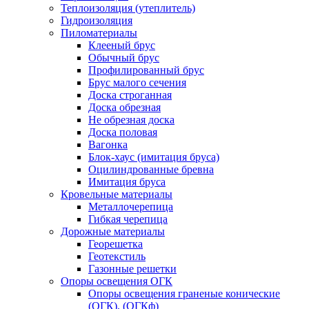
Теплоизоляция (утеплитель)
Гидроизоляция
Пиломатериалы
Клееный брус
Обычный брус
Профилированный брус
Брус малого сечения
Доска строганная
Доска обрезная
Не обрезная доска
Доска половая
Вагонка
Блок-хаус (имитация бруса)
Оцилиндрованные бревна
Имитация бруса
Кровельные материалы
Металлочерепица
Гибкая черепица
Дорожные материалы
Георешетка
Геотекстиль
Газонные решетки
Опоры освещения ОГК
Опоры освещения граненые конические
(ОГК), (ОГКф)