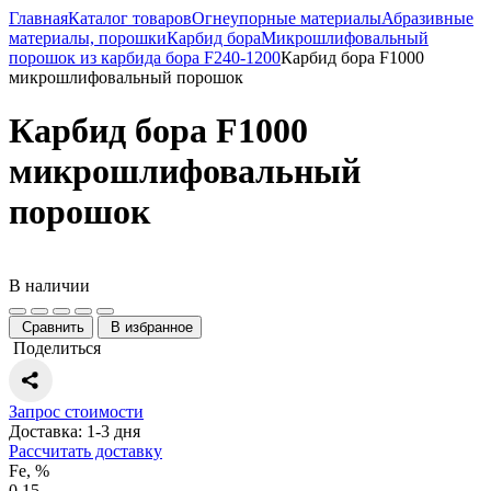
Главная
Каталог товаров
Огнеупорные материалы
Абразивные
материалы, порошки
Карбид бора
Микрошлифовальный
порошок из карбида бора F240-1200
Карбид бора F1000
микрошлифовальный порошок
Карбид бора F1000
микрошлифовальный
порошок
В наличии
Сравнить
В избранное
Поделиться
Запрос стоимости
Доставка: 1-3 дня
Рассчитать доставку
Fe, %
0,15