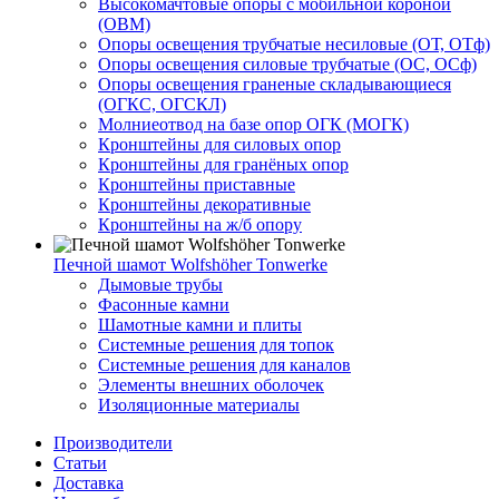
Высокомачтовые опоры с мобильной короной
(ОВМ)
Опоры освещения трубчатые несиловые (ОТ, ОТф)
Опоры освещения силовые трубчатые (ОС, ОСф)
Опоры освещения граненые складывающиеся
(ОГКС, ОГСКЛ)
Молниеотвод на базе опор ОГК (МОГК)
Кронштейны для силовых опор
Кронштейны для гранёных опор
Кронштейны приставные
Кронштейны декоративные
Кронштейны на ж/б опору
Печной шамот Wolfshöher Tonwerke
Дымовые трубы
Фасонные камни
Шамотные камни и плиты
Системные решения для топок
Системные решения для каналов
Элементы внешних оболочек
Изоляционные материалы
Производители
Статьи
Доставка