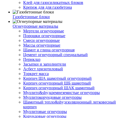
Клей для газосиликатных блоков
Крепеж для для газобетона
Газобетонные блоки
Огнеупорные материалы
Мертели огнеупорные
Порошки огнеупорные
Смеси огнеупорные
Массы огнеупорные
Шамот и глина огнеупорная
Цемент огнеупорный специальный
Периклаз
Засыпки и заполнители
Асбест хризотиловый
Торкрет масса
Кирпич ША шамотный огнеупорный
Кирпич огнеупорный ШБ шамотный
Кирпич огнеупорный ШАК шамотный
Муллито&shy;­кремнеземистые огнеупоры
Муллито­корундовые огнеупоры
Шамотный тепло&shy;изоляционный легковесный
кирпич
Муллитовые огнеупоры
Корундовые огнеупоры