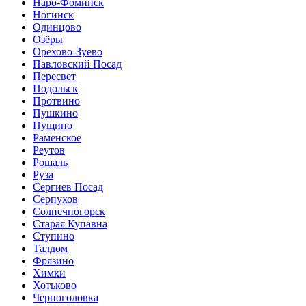
Наро-Фоминск
Ногинск
Одинцово
Озёры
Орехово-Зуево
Павловский Посад
Пересвет
Подольск
Протвино
Пушкино
Пущино
Раменское
Реутов
Рошаль
Руза
Сергиев Посад
Серпухов
Солнечногорск
Старая Купавна
Ступино
Талдом
Фрязино
Химки
Хотьково
Черноголовка