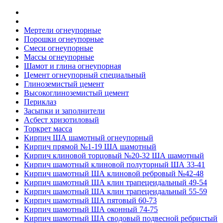
Мертели огнеупорные
Порошки огнеупорные
Смеси огнеупорные
Массы огнеупорные
Шамот и глина огнеупорная
Цемент огнеупорный специальный
Глиноземистый цемент
Высокоглиноземистый цемент
Периклаз
Засыпки и заполнители
Асбест хризотиловый
Торкрет масса
Кирпич ША шамотный огнеупорный
Кирпич прямой №1-19 ША шамотный
Кирпич клиновой торцовый №20-32 ША шамотный
Кирпич шамотный клиновой полуторный ША 33-41
Кирпич шамотный ША клиновой ребровый №42-48
Кирпич шамотный ША клин трапецеидальный 49-54
Кирпич шамотный ША клин трапецеидальный 55-59
Кирпич шамотный ША пятовый 60-73
Кирпич шамотный ША оконный 74-75
Кирпич шамотный ША сводовый подвесной ребристый