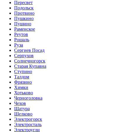
Пересвет
Подольск
Протвино
Пушкино
Пущино
Раменское
Реутов
Рошаль
Руза
Сергиев Посад
Серпухов
Солнечногорск
Старая Купавна
Ступино
Талдом
Фрязино
Химки
Хотьково
Черноголовка
Чехов
Шатура
Щелково
Электрогорск
Электросталь
Электроугли