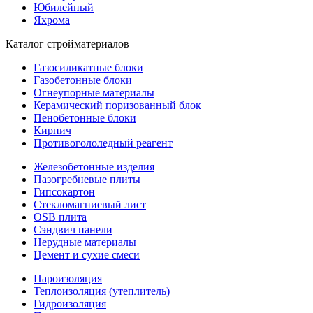
Юбилейный
Яхрома
Каталог стройматериалов
Газосиликатные блоки
Газобетонные блоки
Огнеупорные материалы
Керамический поризованный блок
Пенобетонные блоки
Кирпич
Противогололедный реагент
Железобетонные изделия
Пазогребневые плиты
Гипсокартон
Стекломагниевый лист
OSB плита
Сэндвич панели
Нерудные материалы
Цемент и сухие смеси
Пароизоляция
Теплоизоляция (утеплитель)
Гидроизоляция