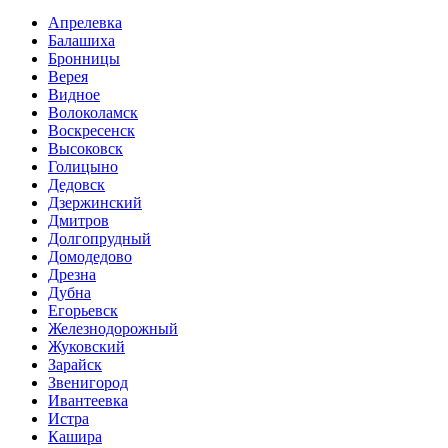
Апрелевка
Балашиха
Бронницы
Верея
Видное
Волоколамск
Воскресенск
Высоковск
Голицыно
Дедовск
Дзержинский
Дмитров
Долгопрудный
Домодедово
Дрезна
Дубна
Егорьевск
Железнодорожный
Жуковский
Зарайск
Звенигород
Ивантеевка
Истра
Кашира