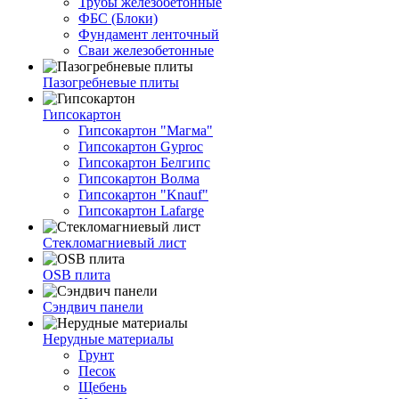
Трубы железобетонные
ФБС (Блоки)
Фундамент ленточный
Сваи железобетонные
Пазогребневые плиты
Гипсокартон
Гипсокартон "Магма"
Гипсокартон Gyproc
Гипсокартон Белгипс
Гипсокартон Волма
Гипсокартон "Knauf"
Гипсокартон Lafarge
Стекломагниевый лист
OSB плита
Сэндвич панели
Нерудные материалы
Грунт
Песок
Щебень