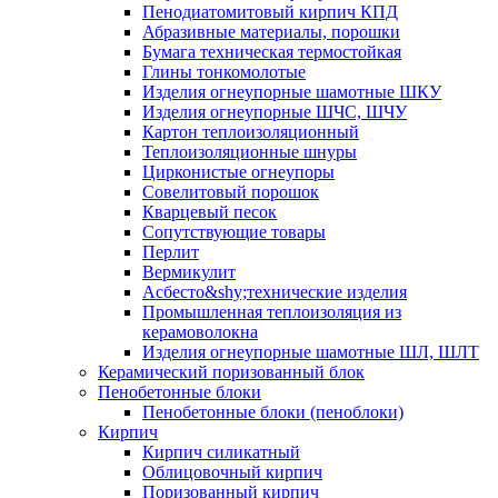
Пенодиатомитовый кирпич КПД
Абразивные материалы, порошки
Бумага техническая термостойкая
Глины тонкомолотые
Изделия огнеупорные шамотные ШКУ
Изделия огнеупорные ШЧС, ШЧУ
Картон теплоизоляционный
Теплоизоляционные шнуры
Цирконистые огнеупоры
Совелитовый порошок
Кварцевый песок
Сопутствующие товары
Перлит
Вермикулит
Асбесто&shy;технические изделия
Промышленная теплоизоляция из
керамоволокна
Изделия огнеупорные шамотные ШЛ, ШЛТ
Керамический поризованный блок
Пенобетонные блоки
Пенобетонные блоки (пеноблоки)
Кирпич
Кирпич силикатный
Облицовочный кирпич
Поризованный кирпич