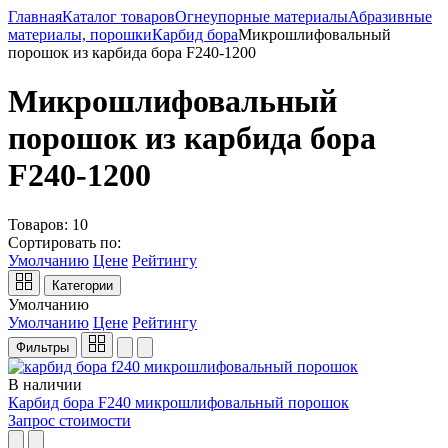
Главная
Каталог товаров
Огнеупорные материалы
Абразивные
материалы, порошки
Карбид бора
Микрошлифовальный
порошок из карбида бора F240-1200
Микрошлифовальный
порошок из карбида бора
F240-1200
Товаров:
10
Сортировать по:
Умолчанию
Цене
Рейтингу
Категории
Умолчанию
Умолчанию
Цене
Рейтингу
Фильтры
В наличии
Карбид бора F240 микрошлифовальный порошок
Запрос стоимости