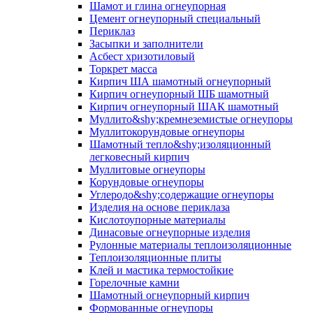
Шамот и глина огнеупорная
Цемент огнеупорный специальный
Периклаз
Засыпки и заполнители
Асбест хризотиловый
Торкрет масса
Кирпич ША шамотный огнеупорный
Кирпич огнеупорный ШБ шамотный
Кирпич огнеупорный ШАК шамотный
Муллито&shy;­кремнеземистые огнеупоры
Муллито­корундовые огнеупоры
Шамотный тепло&shy;изоляционный
легковесный кирпич
Муллитовые огнеупоры
Корундовые огнеупоры
Углеродо&shy;содержащие огнеупоры
Изделия на основе периклаза
Кислотоупорные материалы
Динасовые огнеупорные изделия
Рулонные материалы теплоизоляционные
Тепло­изоляционные плиты
Клей и мастика термостойкие
Горелочные камни
Шамотный огнеупорный кирпич
Формованные огнеупоры