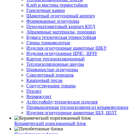
Клей и мастика термостойкие
Горелочные камни
Шамотный огнеупорный кирпич
Формованные огнеупоры
Пенодиатомитовый кирпич КПД
Абразивные материалы, порошки
Бумага техническая термостойкая
Глины тонкомолотые
Изделия огнеупорные шамотные ШКУ
Изделия огнеупорные ШЧС, ШЧУ
Картон теплоизоляционный
Теплоизоляционные шнуры
Цирконистые огнеупоры
Совелитовый порошок
Кварцевый песок
Сопутствующие товары
Перлит
Вермикулит
Асбесто&shy;технические изделия
Промышленная теплоизоляция из керамоволокна
Изделия огнеупорные шамотные ШЛ, ШЛТ
Керамический поризованный блок