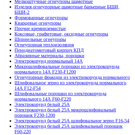
Мелкоштучные огнеупоры шамотные
Изделия огнеупорные шамотные барьерные БШИ,
БШИ-2
Формованные огнеупоры
Кварцевые огнеупоры
Прочие кремниземистые
Коксовые, графитовые, оксидные огнеупоры
Шпинельные огнеупоры
Огнеупорная теплоизоляция
Пенодиатомитовый кирпич КПД
Абразивные материалы, порошки
Электрокорунд нормальный 14А
Микрошлифовальные порошки из электрокорунда
нормального 14А F230-F1200
Огнеупорные фракции из электрокорунда нормального
Шлифовальное зерно из электрокорунда нормального
14А F12-F54
Шлифовальные порошки из электрокорунда
нормального 14А F60-F220
Электрокорунд белый 25А
Электрокорунд белый 25А микрошлифовальный
порошок F230-1200
Электрокорунд белый 25А шлифовальное зерно F16-54
Электрокорунд белый 25А шлифовальный порошок
F60-220