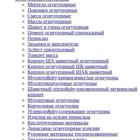
Мертели огнеупорные
Порошки огнеупорные
Смеси огнеупорные
Массы огнеупорные
Шамот и глина огнеупорная
Цемент огнеупорный специальный
Периклаз
Засыпки и заполнители
Асбест хризотиловый
Торкрет масса
Кирпич ША шамотный огнеупорный
Кирпич огнеупорный ШБ шамотный
Кирпич огнеупорный ШАК шамотный
Муллито&shy;­кремнеземистые огнеупоры
Муллито­корундовые огнеупоры
Шамотный тепло&shy;изоляционный легковесный
кирпич
Муллитовые огнеупоры
Корундовые огнеупоры
Углеродо&shy;содержащие огнеупоры
Изделия на основе периклаза
Кислотоупорные материалы
Динасовые огнеупорные изделия
Рулонные материалы теплоизоляционные
Тепло­изоляционные плиты