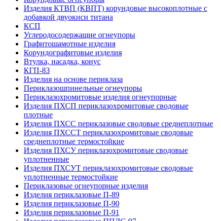
Изделия КТВП (КВПТ) корундовые высокоплотные с
добавкой двуокиси титана
КСП
Углеродо­содержащие огнеупоры
Графитошамотные изделия
Корундографитовые изделия
Втулка, насадка, конус
КГП-83
Изделия на основе периклаза
Периклазошпинельные огнеупоры
Периклазохромитовые изделия огнеупорные
Изделия ПХСП периклазохромитовые сводовые
плотные
Изделия ПХСС периклазовые сводовые среднеплотные
Изделия ПХССТ периклазохромитовые сводовые
среднеплотные термостойкие
Изделия ПХСУ периклазохромитовые сводовые
уплотненные
Изделия ПХСУТ периклазохромитовые сводовые
уплотненные термостойкие
Периклазовые огнеупорные изделия
Изделия периклазовые П-89
Изделия периклазовые П-90
Изделия периклазовые П-91