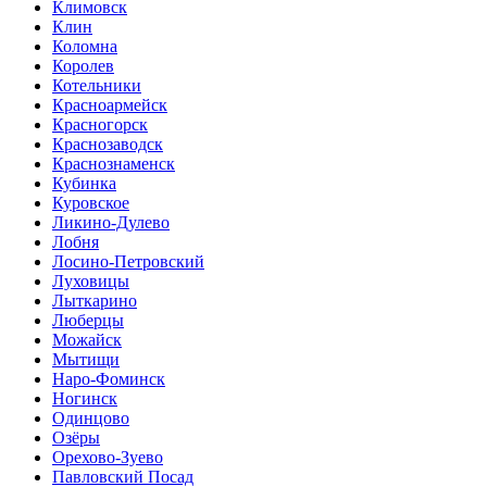
Климовск
Клин
Коломна
Королев
Котельники
Красноармейск
Красногорск
Краснозаводск
Краснознаменск
Кубинка
Куровское
Ликино-Дулево
Лобня
Лосино-Петровский
Луховицы
Лыткарино
Люберцы
Можайск
Мытищи
Наро-Фоминск
Ногинск
Одинцово
Озёры
Орехово-Зуево
Павловский Посад