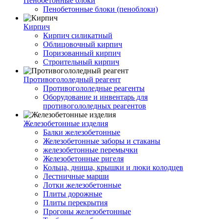
Пенобетонные блоки
Пенобетонные блоки (пеноблоки)
Кирпич
Кирпич силикатный
Облицовочный кирпич
Поризованный кирпич
Строительный кирпич
Противогололедный реагент
Противогололедные реагенты
Оборудование и инвентарь для
противогололедных реагентов
Железобетонные изделия
Балки железобетонные
Железобетонные заборы и стаканы
железобетонные перемычки
Железобетонные ригеля
Кольца, днища, крышки и люки колодцев
Лестничные марши
Лотки железобетонные
Плиты дорожные
Плиты перекрытия
Прогоны железобетонные