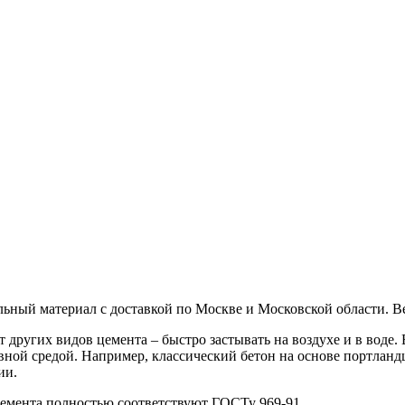
льный материал с доставкой по Москве и Московской области. В
 других видов цемента – быстро застывать на воздухе и в воде. 
вной средой. Например, классический бетон на основе портланд
ии.
цемента полностью соответствуют ГОСТу 969-91.