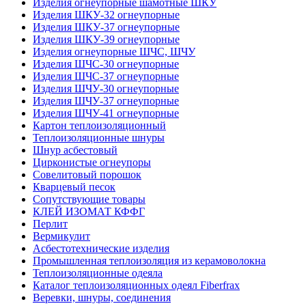
Изделия огнеупорные шамотные ШКУ
Изделия ШКУ-32 огнеупорные
Изделия ШКУ-37 огнеупорные
Изделия ШКУ-39 огнеупорные
Изделия огнеупорные ШЧС, ШЧУ
Изделия ШЧС-30 огнеупорные
Изделия ШЧС-37 огнеупорные
Изделия ШЧУ-30 огнеупорные
Изделия ШЧУ-37 огнеупорные
Изделия ШЧУ-41 огнеупорные
Картон теплоизоляционный
Теплоизоляционные шнуры
Шнур асбестовый
Цирконистые огнеупоры
Совелитовый порошок
Кварцевый песок
Сопутствующие товары
КЛЕЙ ИЗОМАТ КФФГ
Перлит
Вермикулит
Асбесто­технические изделия
Промышленная теплоизоляция из керамоволокна
Теплоизоляционные одеяла
Каталог теплоизоляционных одеял Fiberfrax
Веревки, шнуры, соединения