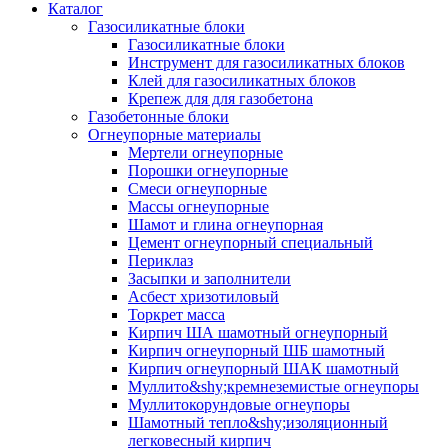
Каталог
Газосиликатные блоки
Газосиликатные блоки
Инструмент для газосиликатных блоков
Клей для газосиликатных блоков
Крепеж для для газобетона
Газобетонные блоки
Огнеупорные материалы
Мертели огнеупорные
Порошки огнеупорные
Смеси огнеупорные
Массы огнеупорные
Шамот и глина огнеупорная
Цемент огнеупорный специальный
Периклаз
Засыпки и заполнители
Асбест хризотиловый
Торкрет масса
Кирпич ША шамотный огнеупорный
Кирпич огнеупорный ШБ шамотный
Кирпич огнеупорный ШАК шамотный
Муллито&shy;­кремнеземистые огнеупоры
Муллито­корундовые огнеупоры
Шамотный тепло&shy;изоляционный
легковесный кирпич