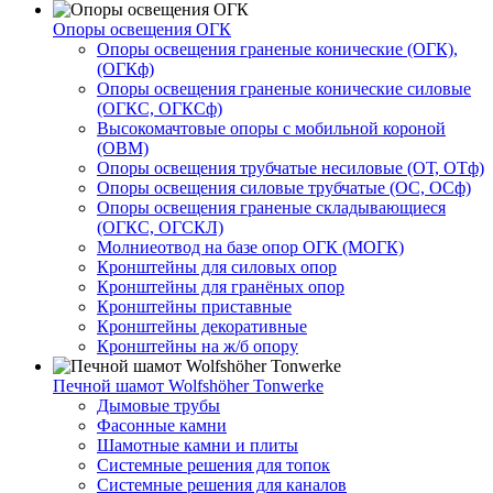
Опоры освещения ОГК
Опоры освещения граненые конические (ОГК),
(ОГКф)
Опоры освещения граненые конические силовые
(ОГКС, ОГКСф)
Высокомачтовые опоры с мобильной короной
(ОВМ)
Опоры освещения трубчатые несиловые (ОТ, ОТф)
Опоры освещения силовые трубчатые (ОС, ОСф)
Опоры освещения граненые складывающиеся
(ОГКС, ОГСКЛ)
Молниеотвод на базе опор ОГК (МОГК)
Кронштейны для силовых опор
Кронштейны для гранёных опор
Кронштейны приставные
Кронштейны декоративные
Кронштейны на ж/б опору
Печной шамот Wolfshöher Tonwerke
Дымовые трубы
Фасонные камни
Шамотные камни и плиты
Системные решения для топок
Системные решения для каналов