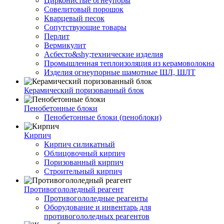
Цирконистые огнеупоры
Совелитовый порошок
Кварцевый песок
Сопутствующие товары
Перлит
Вермикулит
Асбесто&shy;технические изделия
Промышленная теплоизоляция из керамоволокна
Изделия огнеупорные шамотные ШЛ, ШЛТ
Керамический поризованный блок
Пенобетонные блоки
Пенобетонные блоки (пеноблоки)
Кирпич
Кирпич силикатный
Облицовочный кирпич
Поризованный кирпич
Строительный кирпич
Противогололедный реагент
Противогололедные реагенты
Оборудование и инвентарь для
противогололедных реагентов