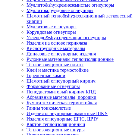
Муллито&shy;­кремнеземистые огнеупоры
Муллито­корундовые огнеупоры
Шамотный тепло&shy;изоляционный легковесный
кирпич
Муллитовые огнеупоры
Корундовые огнеупоры
Углеродо&shy;содержащие огнеупоры
Изделия на основе периклаза
Кислотоупорные материалы
Динасовые огнеупорные изделия
Рулонные материалы теплоизоляционные
Тепло­изоляционные плиты
Клей и мастика термостойкие
Горелочные камни
Шамотный огнеупорный кирпич
Формованные огнеупоры
Пенодиатомитовый кирпич КПД
Абразивные материалы, порошки
Бумага техническая термостойкая
Глины тонкомолотые
Изделия огнеупорные шамотные ШКУ
Изделия огнеупорные ШЧС, ШЧУ
Картон теплоизоляционный
Теплоизоляционные шнуры