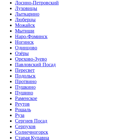
Лосино-Петровский
Луховицы
Лыткарино
Люберцы
Можайск
Мытищи
Наро-Фоминск
Ногинск
Одинцово
Озёры
Орехово-Зуево
Павловский Посад
Пересвет
Подольск
Протвино
Пушкино
Пущино
Раменское
Реутов
Рошаль
Руза
Сергиев Посад
Серпухов
Солнечногорск
Старая Купавна