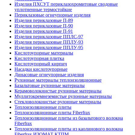
Изделия ПХСУТ периклазохромитовые сводовые
уплотненные термостойкие
Периклазовые огнеупорные изделия
Изделия периклазовые П-89
Изделия периклазовые П-90
Изделия периклазовые П-91
Изделия периклазовые ППЛС-97
Изделия периклазовые ППЛУ-93
Изделия периклазовые ППЛУ-95
Кислотоупорные материалы
Кислотоупорная плитка
Кислотоупорный кирпич
Насадки кислотоупорные
Динасовые огнеупорные изделия
Рулонные материалы теплоизоляционные
Базальтовые рулонные материалы
Керамоволокнистые рулонные материалы
Муллитокремнеземистые рулонные материалы
Стекловолокнистые рулонные материалы
Тепло­изоляционные плиты
Теплоизоляционные плиты Fiberfrax
Теплоизоляционные плиты из базальтового волокна
Fiberfrax
Теплоизоляционные плиты из каолинового волокна
Fiberfrax ИЗОМАТ КТПМ.