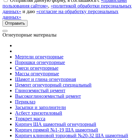
Отправляя данную форму, я соглашаюсь с
«правилами
пользования сайтом»
,
«политикой обработки персональных
данных»
и даю
«согласие на обработку персональных
данных»
Огнеупорные материалы
Мертели огнеупорные
Порошки огнеупорные
Смеси огнеупорные
Массы огнеупорные
Шамот и глина огнеупорная
Цемент огнеупорный специальный
Глиноземистый цемент
Высокоглиноземистый цемент
Периклаз
Засыпки и заполнители
Асбест хризотиловый
Торкрет масса
Кирпич ША шамотный огнеупорный
Кирпич прямой №1-19 ША шамотный
Кирпич клиновой торцовый №20-32 ША шамотный