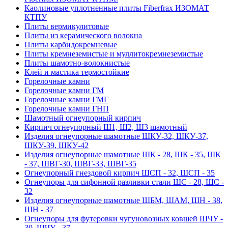
Каолиновые уплотненные плиты Fiberfrax ИЗОМАТ
КТПУ
Плиты вермикулитовые
Плиты из керамического волокна
Плиты карбидокремневые
Плиты кремнеземистые и муллитокремнеземистые
Плиты шамотно-волокнистые
Клей и мастика термостойкие
Горелочные камни
Горелочные камни ГМ
Горелочные камни ГМГ
Горелочные камни ГНП
Шамотный огнеупорный кирпич
Кирпич огнеупорный Ш1, Ш2, Ш3 шамотный
Изделия огнеупорные шамотные ШКУ-32, ШКУ-37,
ШКУ-39, ШКУ-42
Изделия огнеупорные шамотные ШК - 28, ШК - 35, ШК
- 37, ШВГ-30, ШВГ-33, ШВГ-35
Огнеупорный гнездовой кирпич ШСП - 32, ШСП - 35
Огнеупоры для сифонной разливки стали ШС - 28, ШС -
32
Изделия огнеупорные шамотные ШБМ, ШАМ, ШН - 38,
ШН - 37
Огнеупоры для футеровки чугуновозных ковшей ШЧУ -
30, ШЧУ - 37