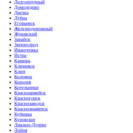
Долгопрудный
Домодедово
Дрезна
Дубна
Егорьевск
Железнодорожный
Жуковский
Зарайск
Звенигород
Ивантеевка
Истра
Кашира
Климовск
Клин
Коломна
Королев
Котельники
Красноармейск
Красногорск
Краснозаводск
Краснознаменск
Кубинка
Куровское
Ликино-Дулево
Лобня