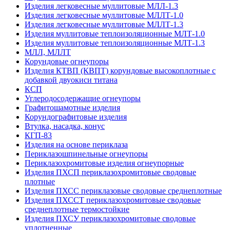
Изделия легковесные муллитовые МЛЛ-1.3
Изделия легковесные муллитовые МЛЛТ-1.0
Изделия легковесные муллитовые МЛЛТ-1.3
Изделия муллитовые теплоизоляционные МЛТ-1.0
Изделия муллитовые теплоизоляционные МЛТ-1.3
МЛЛ, МЛЛТ
Корундовые огнеупоры
Изделия КТВП (КВПТ) корундовые высокоплотные с
добавкой двуокиси титана
КСП
Углеродо­содержащие огнеупоры
Графитошамотные изделия
Корундографитовые изделия
Втулка, насадка, конус
КГП-83
Изделия на основе периклаза
Периклазошпинельные огнеупоры
Периклазохромитовые изделия огнеупорные
Изделия ПХСП периклазохромитовые сводовые
плотные
Изделия ПХСС периклазовые сводовые среднеплотные
Изделия ПХССТ периклазохромитовые сводовые
среднеплотные термостойкие
Изделия ПХСУ периклазохромитовые сводовые
уплотненные