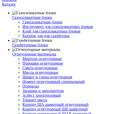
Каталог
Газосиликатные блоки
Газосиликатные блоки
Инструмент для газосиликатных блоков
Клей для газосиликатных блоков
Крепеж для для газобетона
Газобетонные блоки
Огнеупорные материалы
Мертели огнеупорные
Порошки огнеупорные
Смеси огнеупорные
Массы огнеупорные
Шамот и глина огнеупорная
Цемент огнеупорный специальный
Периклаз
Засыпки и заполнители
Асбест хризотиловый
Торкрет масса
Кирпич ША шамотный огнеупорный
Кирпич огнеупорный ШБ шамотный
Кирпич огнеупорный ШАК шамотный