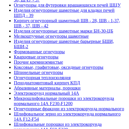
Огнеупоры для футеровки вращающихся печей ШЦУ
Изделия огнеупорные шамотные для кладки печей
ШПД - 39
Кирпич огнеупорный шамотный ШВ - 28, ШВ - 1-37,
ШВ - 37, ШВ - 42
Изделия огнеупорные шамотные марки БН-30-ЦБ
Мелкоштучные огнеупоры шамотные
Изделия огнеупорные шамотные барьерные БШИ,
БШИ-2
Формованные огнеупоры
Кварцевые огнеупоры
Прочие кремниземистые
Коксовые, графитовые, оксидные огнеупоры
Шпинельные огнеупоры
Огнеупорная теплоизоляция
Пенодиатомитовый кирпич КПД
Абразивные материалы, порошки
Электрокорунд нормальный 14А
Микрошлифовальные порошки из электрокорунда
нормального 14А F230-F1200
Огнеупорные фракции из электрокорунда нормального
Шлифовальное зерно из электрокорунда нормального
14А F12-F54
Шлифовальные порошки из электрокорунда