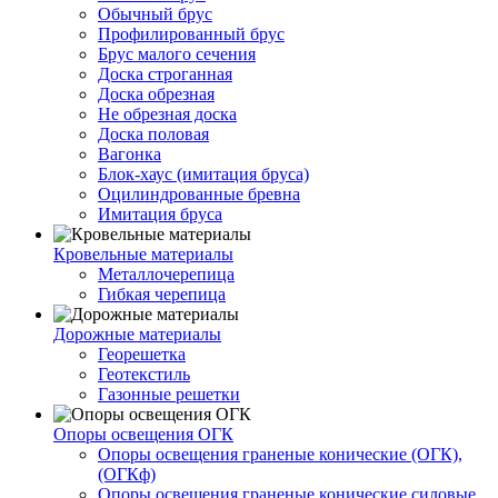
Обычный брус
Профилированный брус
Брус малого сечения
Доска строганная
Доска обрезная
Не обрезная доска
Доска половая
Вагонка
Блок-хаус (имитация бруса)
Оцилиндрованные бревна
Имитация бруса
Кровельные материалы
Металлочерепица
Гибкая черепица
Дорожные материалы
Георешетка
Геотекстиль
Газонные решетки
Опоры освещения ОГК
Опоры освещения граненые конические (ОГК),
(ОГКф)
Опоры освещения граненые конические силовые