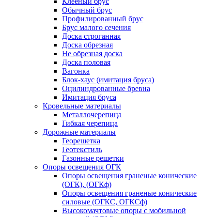
Клееный брус
Обычный брус
Профилированный брус
Брус малого сечения
Доска строганная
Доска обрезная
Не обрезная доска
Доска половая
Вагонка
Блок-хаус (имитация бруса)
Оцилиндрованные бревна
Имитация бруса
Кровельные материалы
Металлочерепица
Гибкая черепица
Дорожные материалы
Георешетка
Геотекстиль
Газонные решетки
Опоры освещения ОГК
Опоры освещения граненые конические
(ОГК), (ОГКф)
Опоры освещения граненые конические
силовые (ОГКС, ОГКСф)
Высокомачтовые опоры с мобильной