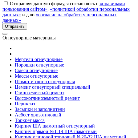
Отправляя данную форму, я соглашаюсь с
«правилами
пользования сайтом»
,
«политикой обработки персональных
данных»
и даю
«согласие на обработку персональных
данных»
Огнеупорные материалы
Мертели огнеупорные
Порошки огнеупорные
Смеси огнеупорные
Массы огнеупорные
Шамот и глина огнеупорная
Цемент огнеупорный специальный
Глиноземистый цемент
Высокоглиноземистый цемент
Периклаз
Засыпки и заполнители
Асбест хризотиловый
Торкрет масса
Кирпич ША шамотный огнеупорный
Кирпич прямой №1-19 ША шамотный
Кирпич клиновой торцовый №20-32 ША шамотный