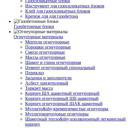
Газосиликатные блоки
Инструмент для газосиликатных блоков
Клей для газосиликатных блоков
Крепеж для для газобетона
Газобетонные блоки
Огнеупорные материалы
Мертели огнеупорные
Порошки огнеупорные
Смеси огнеупорные
Массы огнеупорные
Шамот и глина огнеупорная
Цемент огнеупорный специальный
Периклаз
Засыпки и заполнители
Асбест хризотиловый
Торкрет масса
Кирпич ША шамотный огнеупорный
Кирпич огнеупорный ШБ шамотный
Кирпич огнеупорный ШАК шамотный
Муллито&shy;­кремнеземистые огнеупоры
Муллито­корундовые огнеупоры
Шамотный тепло&shy;изоляционный легковесный
кирпич