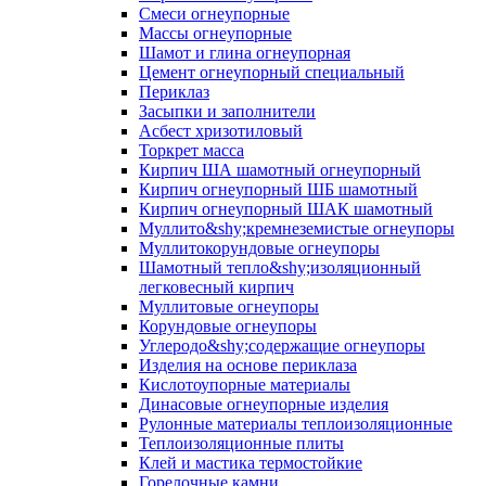
Смеси огнеупорные
Массы огнеупорные
Шамот и глина огнеупорная
Цемент огнеупорный специальный
Периклаз
Засыпки и заполнители
Асбест хризотиловый
Торкрет масса
Кирпич ША шамотный огнеупорный
Кирпич огнеупорный ШБ шамотный
Кирпич огнеупорный ШАК шамотный
Муллито&shy;­кремнеземистые огнеупоры
Муллито­корундовые огнеупоры
Шамотный тепло&shy;изоляционный
легковесный кирпич
Муллитовые огнеупоры
Корундовые огнеупоры
Углеродо&shy;содержащие огнеупоры
Изделия на основе периклаза
Кислотоупорные материалы
Динасовые огнеупорные изделия
Рулонные материалы теплоизоляционные
Тепло­изоляционные плиты
Клей и мастика термостойкие
Горелочные камни