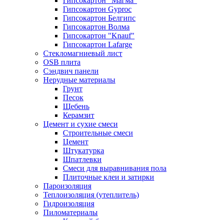
Гипсокартон "Магма"
Гипсокартон Gyproc
Гипсокартон Белгипс
Гипсокартон Волма
Гипсокартон "Knauf"
Гипсокартон Lafarge
Стекломагниевый лист
OSB плита
Сэндвич панели
Нерудные материалы
Грунт
Песок
Щебень
Керамзит
Цемент и сухие смеси
Строительные смеси
Цемент
Штукатурка
Шпатлевки
Смеси для выравнивания пола
Плиточные клеи и затирки
Пароизоляция
Теплоизоляция (утеплитель)
Гидроизоляция
Пиломатериалы