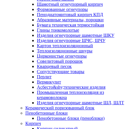
Шамотный огнеупорный кирпич
Формованные огнеупоры
Пенодиатомитовый кирпич КПД
Абразивные материалы, порошки
Бумага техническая термостойкая
Глины тонкомолотые
Изделия огнеупорные шамотные ШКУ
Изделия огнеупорные ШЧС, ШЧУ
Картон теплоизоляционный
Теплоизоляционные шнуры
Цирконистые огнеупоры
Совелитовый порошок
Кварцевый песок
Сопутствующие товары
Перлит
Вермикулит
Асбесто&shy;технические изделия
Промышленная теплоизоляция из
керамоволокна
Изделия огнеупорные шамотные ШЛ, ШЛТ
Керамический поризованный блок
Пенобетонные блоки
Пенобетонные блоки (пеноблоки)
Кирпич
Кирпич силикатный