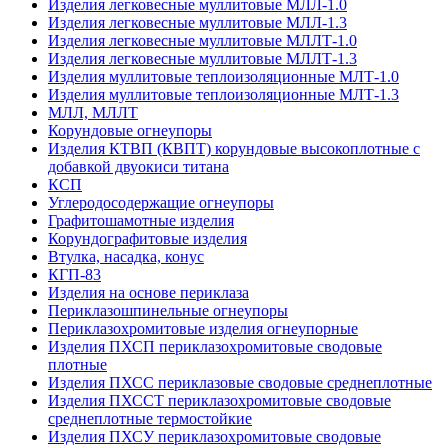
Изделия легковесные муллитовые МЛЛ-1.0
Изделия легковесные муллитовые МЛЛ-1.3
Изделия легковесные муллитовые МЛЛТ-1.0
Изделия легковесные муллитовые МЛЛТ-1.3
Изделия муллитовые теплоизоляционные МЛТ-1.0
Изделия муллитовые теплоизоляционные МЛТ-1.3
МЛЛ, МЛЛТ
Корундовые огнеупоры
Изделия КТВП (КВПТ) корундовые высокоплотные с
добавкой двуокиси титана
КСП
Углеродо­содержащие огнеупоры
Графитошамотные изделия
Корундографитовые изделия
Втулка, насадка, конус
КГП-83
Изделия на основе периклаза
Периклазошпинельные огнеупоры
Периклазохромитовые изделия огнеупорные
Изделия ПХСП периклазохромитовые сводовые
плотные
Изделия ПХСС периклазовые сводовые среднеплотные
Изделия ПХССТ периклазохромитовые сводовые
среднеплотные термостойкие
Изделия ПХСУ периклазохромитовые сводовые