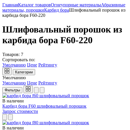
Главная
Каталог товаров
Огнеупорные материалы
Абразивные
материалы, порошки
Карбид бора
Шлифовальный порошок из
карбида бора F60-220
Шлифовальный порошок из
карбида бора F60-220
Товаров:
7
Сортировать по:
Умолчанию
Цене
Рейтингу
Категории
Умолчанию
Умолчанию
Цене
Рейтингу
Фильтры
В наличии
Карбид бора F60 шлифовальный порошок
Запрос стоимости
В наличии