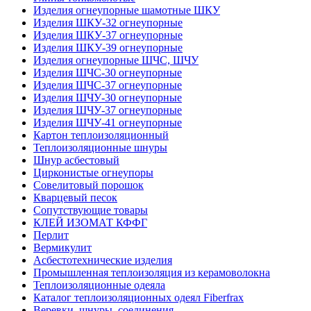
Изделия огнеупорные шамотные ШКУ
Изделия ШКУ-32 огнеупорные
Изделия ШКУ-37 огнеупорные
Изделия ШКУ-39 огнеупорные
Изделия огнеупорные ШЧС, ШЧУ
Изделия ШЧС-30 огнеупорные
Изделия ШЧС-37 огнеупорные
Изделия ШЧУ-30 огнеупорные
Изделия ШЧУ-37 огнеупорные
Изделия ШЧУ-41 огнеупорные
Картон теплоизоляционный
Теплоизоляционные шнуры
Шнур асбестовый
Цирконистые огнеупоры
Совелитовый порошок
Кварцевый песок
Сопутствующие товары
КЛЕЙ ИЗОМАТ КФФГ
Перлит
Вермикулит
Асбесто­технические изделия
Промышленная теплоизоляция из керамоволокна
Теплоизоляционные одеяла
Каталог теплоизоляционных одеял Fiberfrax
Веревки, шнуры, соединения