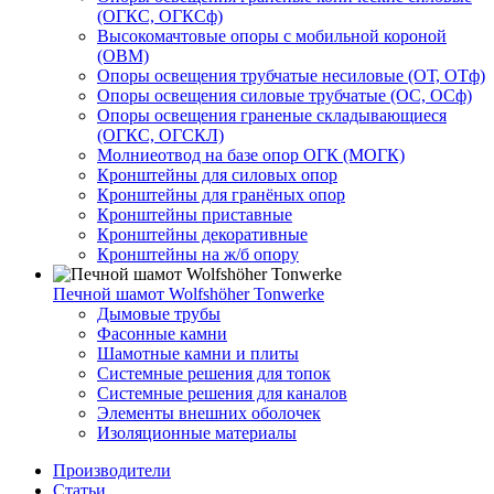
(ОГКС, ОГКСф)
Высокомачтовые опоры с мобильной короной
(ОВМ)
Опоры освещения трубчатые несиловые (ОТ, ОТф)
Опоры освещения силовые трубчатые (ОС, ОСф)
Опоры освещения граненые складывающиеся
(ОГКС, ОГСКЛ)
Молниеотвод на базе опор ОГК (МОГК)
Кронштейны для силовых опор
Кронштейны для гранёных опор
Кронштейны приставные
Кронштейны декоративные
Кронштейны на ж/б опору
Печной шамот Wolfshöher Tonwerke
Дымовые трубы
Фасонные камни
Шамотные камни и плиты
Системные решения для топок
Системные решения для каналов
Элементы внешних оболочек
Изоляционные материалы
Производители
Статьи