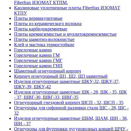
Fiberfrax ИЗОМАТ КТПМ.
Каолиновые уплотненные плиты Fiberfrax ИЗОМАТ
КТПУ
Плиты вермикулитовые
Плиты из керамического волокна
Плиты карбидокремневые
Плиты кремнеземистые и муллитокремнеземистые
Плиты шамотно-волокнистые
Клей и мастика термостойкие
Горелочные камни
Горелочные камни ГМ
Горелочные камни ГМГ
Горелочные камни ГНП
Шамотный огнеупорный кирпич
Кирпич огнеупорный Ш1, Ш2, Ш3 шамотный
Изделия огнеупорные шамотные ШКУ-32, ШКУ-37,
ШКУ-39, ШКУ-42
Изделия огнеупорные шамотные ШК - 28, ШК - 35, ШК
- 37, ШВГ-30, ШВГ-33, ШВГ-35
Огнеупорный гнездовой кирпич ШСП - 32, ШСП - 35
Огнеупоры для сифонной разливки стали ШС - 28, ШС -
32
Изделия огнеупорные шамотные ШБМ, ШАМ, ШН - 38,
ШН - 37
Огнеупоры для футеровки чугуновозных ковшей ШЧУ -