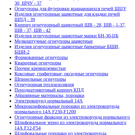
30, ШЧУ - 37
Огнеупоры для футеровки вращающихся печей ШЦУ
Изделия огнеупорные шамотные для кладки печей
ШПД - 39
Кирпич огнеупорный шамотный ШВ - 28, ШВ - 1-37,
ШВ - 37, ШВ - 42
Изделия огнеупорные шамотные марки БН-30-ЦБ
Мелкоштучные огнеупоры шамотные
Изделия огнеупорные шамотные барьерные БШИ,
БШИ-2
Формованные огнеупоры
Кварцевые огнеупоры
Прочие кремниземистые
Коксовые, графитовые, оксидные огнеупоры
Шпинельные огнеупоры
Огнеупорная теплоизоляция
Пенодиатомитовый кирпич КПД
Абразивные материалы, порошки
Электрокорунд нормальный 14А
Микрошлифовальные порошки из электрокорунда
нормального 14А F230-F1200
Огнеупорные фракции из электрокорунда нормального
Шлифовальное зерно из электрокорунда нормального
14А F12-F54
Шлифовальные порошки из электрокорунда