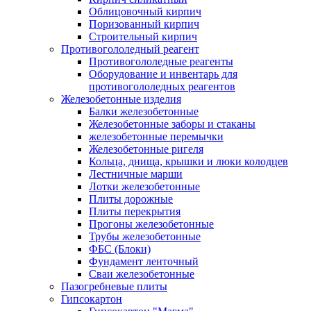
Облицовочный кирпич
Поризованный кирпич
Строительный кирпич
Противогололедный реагент
Противогололедные реагенты
Оборудование и инвентарь для
противогололедных реагентов
Железобетонные изделия
Балки железобетонные
Железобетонные заборы и стаканы
железобетонные перемычки
Железобетонные ригеля
Кольца, днища, крышки и люки колодцев
Лестничные марши
Лотки железобетонные
Плиты дорожные
Плиты перекрытия
Прогоны железобетонные
Трубы железобетонные
ФБС (Блоки)
Фундамент ленточный
Сваи железобетонные
Пазогребневые плиты
Гипсокартон