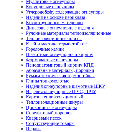
Муллитовые огнеупоры
Корундовые огнеупоры
Углеродо&shy;содержащие огнеупоры
Изделия на основе периклаза
Кислотоупорные материалы
Динасовые огнеупорные изделия
Рулонные материалы теплоизоляционные
Тепло­изоляционные плиты
Клей и мастика термостойкие
Горелочные камни
Шамотный огнеупорный кирпич
Формованные огнеупоры
Пенодиатомитовый кирпич КПД
Абразивные материалы, порошки
Бумага техническая термостойкая
Глины тонкомолотые
Изделия огнеупорные шамотные ШКУ
Изделия огнеупорные ШЧС, ШЧУ
Картон теплоизоляционный
Теплоизоляционные шнуры
Цирконистые огнеупоры
Совелитовый порошок
Кварцевый песок
Сопутствующие товары
Перлит