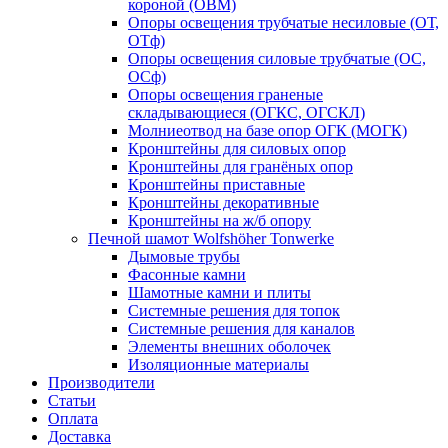
короной (ОВМ)
Опоры освещения трубчатые несиловые (ОТ,
ОТф)
Опоры освещения силовые трубчатые (ОС,
ОСф)
Опоры освещения граненые
складывающиеся (ОГКС, ОГСКЛ)
Молниеотвод на базе опор ОГК (МОГК)
Кронштейны для силовых опор
Кронштейны для гранёных опор
Кронштейны приставные
Кронштейны декоративные
Кронштейны на ж/б опору
Печной шамот Wolfshöher Tonwerke
Дымовые трубы
Фасонные камни
Шамотные камни и плиты
Системные решения для топок
Системные решения для каналов
Элементы внешних оболочек
Изоляционные материалы
Производители
Статьи
Оплата
Доставка