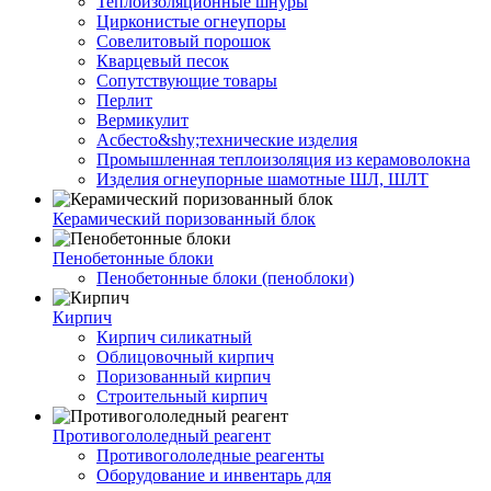
Теплоизоляционные шнуры
Цирконистые огнеупоры
Совелитовый порошок
Кварцевый песок
Сопутствующие товары
Перлит
Вермикулит
Асбесто&shy;технические изделия
Промышленная теплоизоляция из керамоволокна
Изделия огнеупорные шамотные ШЛ, ШЛТ
Керамический поризованный блок
Пенобетонные блоки
Пенобетонные блоки (пеноблоки)
Кирпич
Кирпич силикатный
Облицовочный кирпич
Поризованный кирпич
Строительный кирпич
Противогололедный реагент
Противогололедные реагенты
Оборудование и инвентарь для