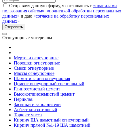
Отправляя данную форму, я соглашаюсь с
«правилами
пользования сайтом»
,
«политикой обработки персональных
данных»
и даю
«согласие на обработку персональных
данных»
Огнеупорные материалы
Мертели огнеупорные
Порошки огнеупорные
Смеси огнеупорные
Массы огнеупорные
Шамот и глина огнеупорная
Цемент огнеупорный специальный
Глиноземистый цемент
Высокоглиноземистый цемент
Периклаз
Засыпки и заполнители
Асбест хризотиловый
Торкрет масса
Кирпич ША шамотный огнеупорный
Кирпич прямой №1-19 ША шамотный