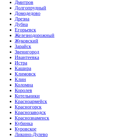
Дмитров
Долгопрудный
Домодедово
Дрезна
Дубна
Егорьевск
Железнодорожный
Жуковский
Зарайск
Звенигород
Ивантеевка
Истра
Кашира
Климовск
Клин
Коломна
Королев
Котельники
Красноармейск
Красногорск
Краснозаводск
Краснознаменск
Кубинка
Куровское
Ликино-Дулево