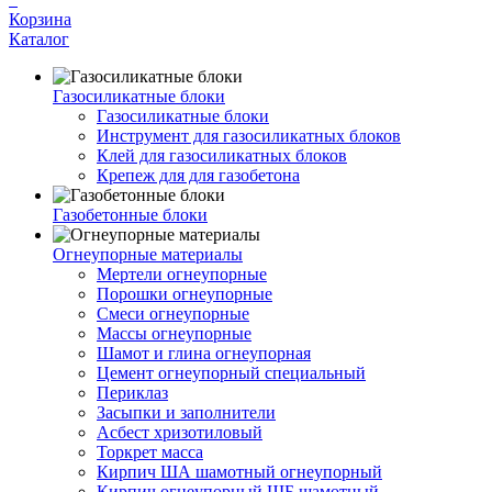
Корзина
Каталог
Газосиликатные блоки
Газосиликатные блоки
Инструмент для газосиликатных блоков
Клей для газосиликатных блоков
Крепеж для для газобетона
Газобетонные блоки
Огнеупорные материалы
Мертели огнеупорные
Порошки огнеупорные
Смеси огнеупорные
Массы огнеупорные
Шамот и глина огнеупорная
Цемент огнеупорный специальный
Периклаз
Засыпки и заполнители
Асбест хризотиловый
Торкрет масса
Кирпич ША шамотный огнеупорный
Кирпич огнеупорный ШБ шамотный