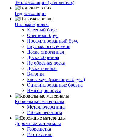
Теплоизоляция (утеплитель)
Гидроизоляция
Пиломатериалы
Клееный брус
Обычный брус
Профилированный брус
Брус малого сечения
Доска строганная
Доска обрезная
Не обрезная доска
Доска половая
Вагонка
Блок-хаус (имитация бруса)
Оцилиндрованные бревна
Имитация бруса
Кровельные материалы
Металлочерепица
Гибкая черепица
Дорожные материалы
Георешетка
Геотекстиль