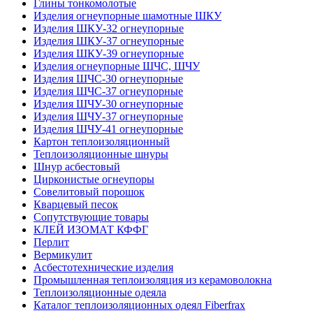
Глины тонкомолотые
Изделия огнеупорные шамотные ШКУ
Изделия ШКУ-32 огнеупорные
Изделия ШКУ-37 огнеупорные
Изделия ШКУ-39 огнеупорные
Изделия огнеупорные ШЧС, ШЧУ
Изделия ШЧС-30 огнеупорные
Изделия ШЧС-37 огнеупорные
Изделия ШЧУ-30 огнеупорные
Изделия ШЧУ-37 огнеупорные
Изделия ШЧУ-41 огнеупорные
Картон теплоизоляционный
Теплоизоляционные шнуры
Шнур асбестовый
Цирконистые огнеупоры
Совелитовый порошок
Кварцевый песок
Сопутствующие товары
КЛЕЙ ИЗОМАТ КФФГ
Перлит
Вермикулит
Асбесто­технические изделия
Промышленная теплоизоляция из керамоволокна
Теплоизоляционные одеяла
Каталог теплоизоляционных одеял Fiberfrax