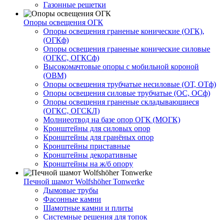
Газонные решетки
Опоры освещения ОГК
Опоры освещения граненые конические (ОГК),
(ОГКф)
Опоры освещения граненые конические силовые
(ОГКС, ОГКСф)
Высокомачтовые опоры с мобильной короной
(ОВМ)
Опоры освещения трубчатые несиловые (ОТ, ОТф)
Опоры освещения силовые трубчатые (ОС, ОСф)
Опоры освещения граненые складывающиеся
(ОГКС, ОГСКЛ)
Молниеотвод на базе опор ОГК (МОГК)
Кронштейны для силовых опор
Кронштейны для гранёных опор
Кронштейны приставные
Кронштейны декоративные
Кронштейны на ж/б опору
Печной шамот Wolfshöher Tonwerke
Дымовые трубы
Фасонные камни
Шамотные камни и плиты
Системные решения для топок