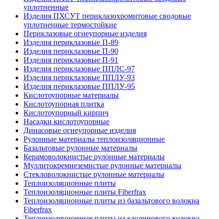
уплотненные
Изделия ПХСУТ периклазохромитовые сводовые
уплотненные термостойкие
Периклазовые огнеупорные изделия
Изделия периклазовые П-89
Изделия периклазовые П-90
Изделия периклазовые П-91
Изделия периклазовые ППЛС-97
Изделия периклазовые ППЛУ-93
Изделия периклазовые ППЛУ-95
Кислотоупорные материалы
Кислотоупорная плитка
Кислотоупорный кирпич
Насадки кислотоупорные
Динасовые огнеупорные изделия
Рулонные материалы теплоизоляционные
Базальтовые рулонные материалы
Керамоволокнистые рулонные материалы
Муллитокремнеземистые рулонные материалы
Стекловолокнистые рулонные материалы
Тепло­изоляционные плиты
Теплоизоляционные плиты Fiberfrax
Теплоизоляционные плиты из базальтового волокна
Fiberfrax
Теплоизоляционные плиты из каолинового волокна