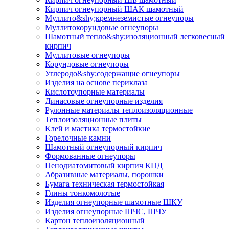
Кирпич огнеупорный ШАК шамотный
Муллито&shy;­кремнеземистые огнеупоры
Муллито­корундовые огнеупоры
Шамотный тепло&shy;изоляционный легковесный
кирпич
Муллитовые огнеупоры
Корундовые огнеупоры
Углеродо&shy;содержащие огнеупоры
Изделия на основе периклаза
Кислотоупорные материалы
Динасовые огнеупорные изделия
Рулонные материалы теплоизоляционные
Тепло­изоляционные плиты
Клей и мастика термостойкие
Горелочные камни
Шамотный огнеупорный кирпич
Формованные огнеупоры
Пенодиатомитовый кирпич КПД
Абразивные материалы, порошки
Бумага техническая термостойкая
Глины тонкомолотые
Изделия огнеупорные шамотные ШКУ
Изделия огнеупорные ШЧС, ШЧУ
Картон теплоизоляционный