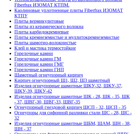
Fiberfrax ИЗОМАТ КТПМ.
Каолиновые уплотненные плиты Fiberfrax ИЗОМАТ
КТПУ
Плиты вермикулитовые
Плиты из керамического волокна
Плиты карбидокремневые
Плиты кремнеземистые и муллитокремнеземистые
Плиты шамотно-волокнистые
Клей и мастика термостойкие
Горелочные камни
Горелочные камни ГМ
Горелочные камни ГМГ
Горелочные камни ГНП
Шамотный огнеупорный кирпич
Кирпич огнеупорный Ш1, Ш2, Ш3 шамотный
Изделия огнеупорные шамотные ШКУ-32, ШКУ-37,
ШКУ-39, ШКУ-42
Изделия огнеупорные шамотные ШК - 28, ШК - 35, ШК
- 37, ШВГ-30, ШВГ-33, ШВГ-35
Огнеупорный гнездовой кирпич ШСП - 32, ШСП - 35
Огнеупоры для сифонной разливки стали ШС - 28, ШС -
32
Изделия огнеупорные шамотные ШБМ, ШАМ, ШН - 38,
ШН - 37