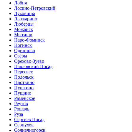
Лобня
Лосино-Петровский
Луховицы
Лыткарино
Люберцы
Можайск
Мытищи
Наро-Фоминск
Ногинск
Одинцово
Озёры
Орехово-Зуево
Павловский Посад
Пересвет
Подольск
Протвино
Пушкино
Пущино
Раменское
Реутов
Рошаль
Руза
Сергиев Посад
Серпухов
Солнечногорск