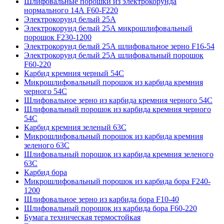
Шлифовальные порошки из электрокорунда
нормального 14А F60-F220
Электрокорунд белый 25А
Электрокорунд белый 25А микрошлифовальный
порошок F230-1200
Электрокорунд белый 25А шлифовальное зерно F16-54
Электрокорунд белый 25А шлифовальный порошок
F60-220
Карбид кремния черный 54С
Микрошлифовальный порошок из карбида кремния
черного 54С
Шлифовальное зерно из карбида кремния черного 54C
Шлифовальный порошок из карбида кремния черного
54С
Карбид кремния зеленый 63С
Микрошлифовальный порошок из карбида кремния
зеленого 63С
Шлифовальный порошок из карбида кремния зеленого
63С
Карбид бора
Микрошлифовальный порошок из карбида бора F240-
1200
Шлифовальное зерно из карбида бора F10-40
Шлифовальный порошок из карбида бора F60-220
Бумага техническая термостойкая