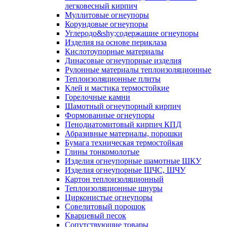
легковесный кирпич
Муллитовые огнеупоры
Корундовые огнеупоры
Углеродо&shy;содержащие огнеупоры
Изделия на основе периклаза
Кислотоупорные материалы
Динасовые огнеупорные изделия
Рулонные материалы теплоизоляционные
Тепло­изоляционные плиты
Клей и мастика термостойкие
Горелочные камни
Шамотный огнеупорный кирпич
Формованные огнеупоры
Пенодиатомитовый кирпич КПД
Абразивные материалы, порошки
Бумага техническая термостойкая
Глины тонкомолотые
Изделия огнеупорные шамотные ШКУ
Изделия огнеупорные ШЧС, ШЧУ
Картон теплоизоляционный
Теплоизоляционные шнуры
Цирконистые огнеупоры
Совелитовый порошок
Кварцевый песок
Сопутствующие товары