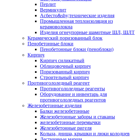
Перлит
Вермикулит
Асбесто&shy;технические изделия
Промышленная теплоизоляция из
керамоволокна
Изделия огнеупорные шамотные ШЛ, ШЛТ
Керамический поризованный блок
Пенобетонные блоки
Пенобетонные блоки (пеноблоки)
Кирпич
Кирпич силикатный
Облицовочный кирпич
Поризованный кирпич
Строительный кирпич
Противогололедный реагент
Противогололедные реагенты
Оборудование и инвентарь для
противогололедных реагентов
Железобетонные изделия
Балки железобетонные
Железобетонные заборы и стаканы
железобетонные перемычки
Железобетонные ригеля
Кольца, днища, крышки и люки колодцев
Лестничные марши