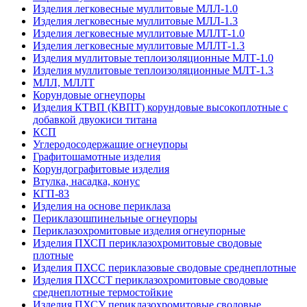
Изделия легковесные муллитовые МЛЛ-1.0
Изделия легковесные муллитовые МЛЛ-1.3
Изделия легковесные муллитовые МЛЛТ-1.0
Изделия легковесные муллитовые МЛЛТ-1.3
Изделия муллитовые теплоизоляционные МЛТ-1.0
Изделия муллитовые теплоизоляционные МЛТ-1.3
МЛЛ, МЛЛТ
Корундовые огнеупоры
Изделия КТВП (КВПТ) корундовые высокоплотные с
добавкой двуокиси титана
КСП
Углеродо­содержащие огнеупоры
Графитошамотные изделия
Корундографитовые изделия
Втулка, насадка, конус
КГП-83
Изделия на основе периклаза
Периклазошпинельные огнеупоры
Периклазохромитовые изделия огнеупорные
Изделия ПХСП периклазохромитовые сводовые
плотные
Изделия ПХСС периклазовые сводовые среднеплотные
Изделия ПХССТ периклазохромитовые сводовые
среднеплотные термостойкие
Изделия ПХСУ периклазохромитовые сводовые