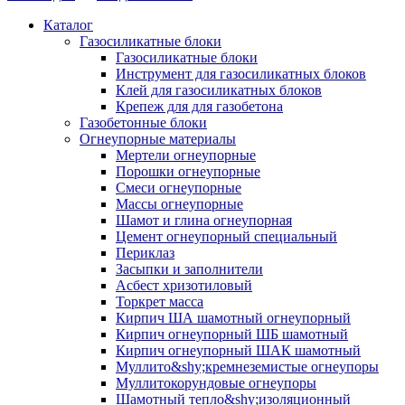
Каталог
Газосиликатные блоки
Газосиликатные блоки
Инструмент для газосиликатных блоков
Клей для газосиликатных блоков
Крепеж для для газобетона
Газобетонные блоки
Огнеупорные материалы
Мертели огнеупорные
Порошки огнеупорные
Смеси огнеупорные
Массы огнеупорные
Шамот и глина огнеупорная
Цемент огнеупорный специальный
Периклаз
Засыпки и заполнители
Асбест хризотиловый
Торкрет масса
Кирпич ША шамотный огнеупорный
Кирпич огнеупорный ШБ шамотный
Кирпич огнеупорный ШАК шамотный
Муллито&shy;­кремнеземистые огнеупоры
Муллито­корундовые огнеупоры
Шамотный тепло&shy;изоляционный