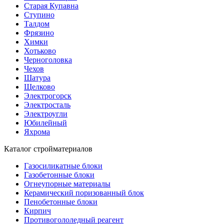
Старая Купавна
Ступино
Талдом
Фрязино
Химки
Хотьково
Черноголовка
Чехов
Шатура
Щелково
Электрогорск
Электросталь
Электроугли
Юбилейный
Яхрома
Каталог стройматериалов
Газосиликатные блоки
Газобетонные блоки
Огнеупорные материалы
Керамический поризованный блок
Пенобетонные блоки
Кирпич
Противогололедный реагент