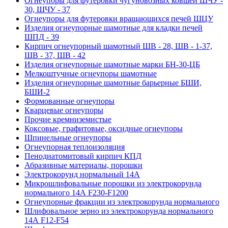
Огнеупоры для футеровки чугуновозных ковшей ШЧУ -
30, ШЧУ - 37
Огнеупоры для футеровки вращающихся печей ШЦУ
Изделия огнеупорные шамотные для кладки печей
ШПД - 39
Кирпич огнеупорный шамотный ШВ - 28, ШВ - 1-37,
ШВ - 37, ШВ - 42
Изделия огнеупорные шамотные марки БН-30-ЦБ
Мелкоштучные огнеупоры шамотные
Изделия огнеупорные шамотные барьерные БШИ,
БШИ-2
Формованные огнеупоры
Кварцевые огнеупоры
Прочие кремниземистые
Коксовые, графитовые, оксидные огнеупоры
Шпинельные огнеупоры
Огнеупорная теплоизоляция
Пенодиатомитовый кирпич КПД
Абразивные материалы, порошки
Электрокорунд нормальный 14А
Микрошлифовальные порошки из электрокорунда
нормального 14А F230-F1200
Огнеупорные фракции из электрокорунда нормального
Шлифовальное зерно из электрокорунда нормального
14А F12-F54