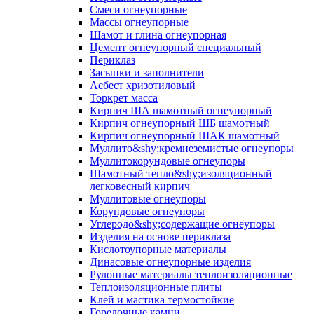
Смеси огнеупорные
Массы огнеупорные
Шамот и глина огнеупорная
Цемент огнеупорный специальный
Периклаз
Засыпки и заполнители
Асбест хризотиловый
Торкрет масса
Кирпич ША шамотный огнеупорный
Кирпич огнеупорный ШБ шамотный
Кирпич огнеупорный ШАК шамотный
Муллито&shy;­кремнеземистые огнеупоры
Муллито­корундовые огнеупоры
Шамотный тепло&shy;изоляционный
легковесный кирпич
Муллитовые огнеупоры
Корундовые огнеупоры
Углеродо&shy;содержащие огнеупоры
Изделия на основе периклаза
Кислотоупорные материалы
Динасовые огнеупорные изделия
Рулонные материалы теплоизоляционные
Тепло­изоляционные плиты
Клей и мастика термостойкие
Горелочные камни