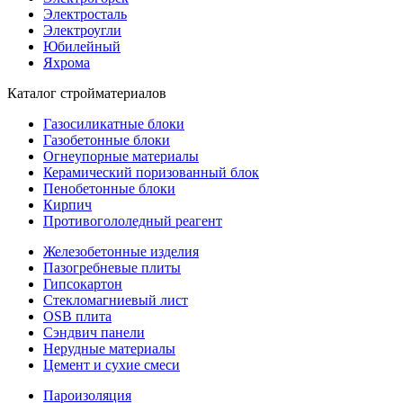
Электросталь
Электроугли
Юбилейный
Яхрома
Каталог стройматериалов
Газосиликатные блоки
Газобетонные блоки
Огнеупорные материалы
Керамический поризованный блок
Пенобетонные блоки
Кирпич
Противогололедный реагент
Железобетонные изделия
Пазогребневые плиты
Гипсокартон
Стекломагниевый лист
OSB плита
Сэндвич панели
Нерудные материалы
Цемент и сухие смеси
Пароизоляция