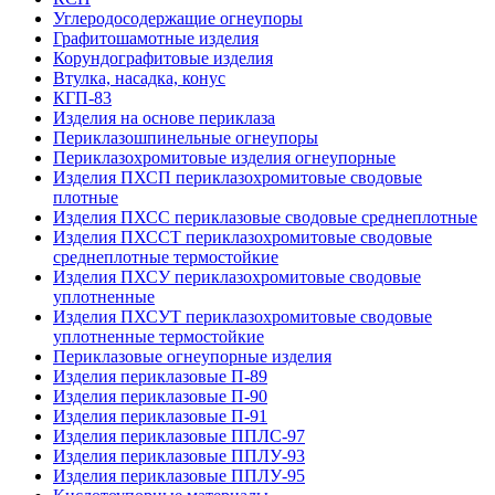
Углеродо­содержащие огнеупоры
Графитошамотные изделия
Корундографитовые изделия
Втулка, насадка, конус
КГП-83
Изделия на основе периклаза
Периклазошпинельные огнеупоры
Периклазохромитовые изделия огнеупорные
Изделия ПХСП периклазохромитовые сводовые
плотные
Изделия ПХСС периклазовые сводовые среднеплотные
Изделия ПХССТ периклазохромитовые сводовые
среднеплотные термостойкие
Изделия ПХСУ периклазохромитовые сводовые
уплотненные
Изделия ПХСУТ периклазохромитовые сводовые
уплотненные термостойкие
Периклазовые огнеупорные изделия
Изделия периклазовые П-89
Изделия периклазовые П-90
Изделия периклазовые П-91
Изделия периклазовые ППЛС-97
Изделия периклазовые ППЛУ-93
Изделия периклазовые ППЛУ-95