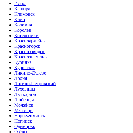
Истра
Кашира
Климовск
Клин
Коломна
Королев
Котельники
Красноармейск
Красногорск
Краснозаводск
Краснознаменск
Кубинка
Куровское
Ликино-Дулево
Лобня
Лосино-Петровский
Луховицы
Лыткарино
Люберцы
Можайск
Мытищи
Наро-Фоминск
Ногинск
Одинцово
Озёры