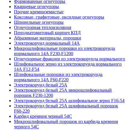
Формованные огнеупоры
Кварцевые огнеупоры
Прочие кремниземистые
Коксовые, графитовые, оксидные огнеупоры
Шпинельные огнеупоры
Огнеупорная теплоизоляция
Пенодиатомитовый кирпич КПД
Абразивные материалы, порошки
Электрокорунд нормальный 14А
Микрошлифовальные порошки из электрокорунда
нормального 14А F230-F1200
Огнеупорные фракции из электрокорунда нормального
Шлифовальное зерно из электрокорунда нормального
14А F12-F54
Шлифовальные порошки из электрокорунда
нормального 14А F60-F220
Электрокорунд белый 25А
Электрокорунд белый 25А микрошлифовальный
порошок F230-1200
Электрокорунд белый 25А шлифовальное зерно F16-54
Электрокорунд белый 25А шлифовальный порошок
F60-220
Карбид кремния черный 54С
Микрошлифовальный порошок из карбида кремния
черного 54С