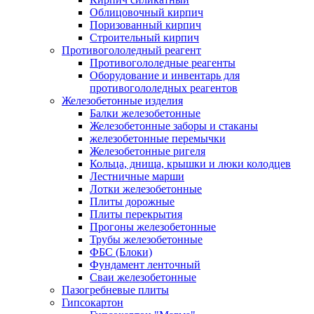
Облицовочный кирпич
Поризованный кирпич
Строительный кирпич
Противогололедный реагент
Противогололедные реагенты
Оборудование и инвентарь для
противогололедных реагентов
Железобетонные изделия
Балки железобетонные
Железобетонные заборы и стаканы
железобетонные перемычки
Железобетонные ригеля
Кольца, днища, крышки и люки колодцев
Лестничные марши
Лотки железобетонные
Плиты дорожные
Плиты перекрытия
Прогоны железобетонные
Трубы железобетонные
ФБС (Блоки)
Фундамент ленточный
Сваи железобетонные
Пазогребневые плиты
Гипсокартон