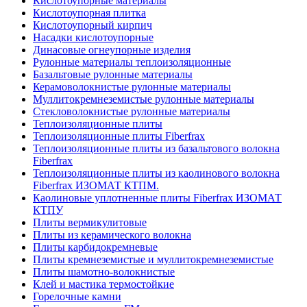
Кислотоупорные материалы
Кислотоупорная плитка
Кислотоупорный кирпич
Насадки кислотоупорные
Динасовые огнеупорные изделия
Рулонные материалы теплоизоляционные
Базальтовые рулонные материалы
Керамоволокнистые рулонные материалы
Муллитокремнеземистые рулонные материалы
Стекловолокнистые рулонные материалы
Тепло­изоляционные плиты
Теплоизоляционные плиты Fiberfrax
Теплоизоляционные плиты из базальтового волокна
Fiberfrax
Теплоизоляционные плиты из каолинового волокна
Fiberfrax ИЗОМАТ КТПМ.
Каолиновые уплотненные плиты Fiberfrax ИЗОМАТ
КТПУ
Плиты вермикулитовые
Плиты из керамического волокна
Плиты карбидокремневые
Плиты кремнеземистые и муллитокремнеземистые
Плиты шамотно-волокнистые
Клей и мастика термостойкие
Горелочные камни