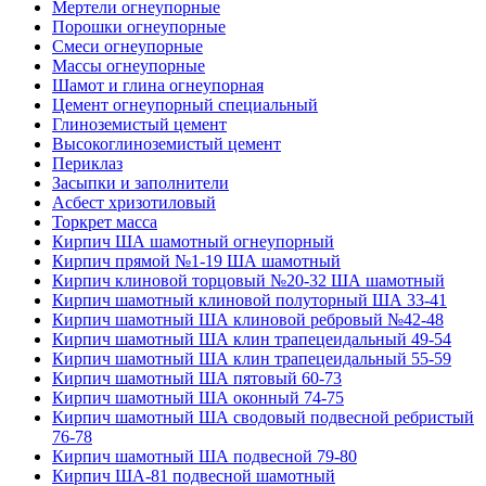
Мертели огнеупорные
Порошки огнеупорные
Смеси огнеупорные
Массы огнеупорные
Шамот и глина огнеупорная
Цемент огнеупорный специальный
Глиноземистый цемент
Высокоглиноземистый цемент
Периклаз
Засыпки и заполнители
Асбест хризотиловый
Торкрет масса
Кирпич ША шамотный огнеупорный
Кирпич прямой №1-19 ША шамотный
Кирпич клиновой торцовый №20-32 ША шамотный
Кирпич шамотный клиновой полуторный ША 33-41
Кирпич шамотный ША клиновой ребровый №42-48
Кирпич шамотный ША клин трапецеидальный 49-54
Кирпич шамотный ША клин трапецеидальный 55-59
Кирпич шамотный ША пятовый 60-73
Кирпич шамотный ША оконный 74-75
Кирпич шамотный ША сводовый подвесной ребристый
76-78
Кирпич шамотный ША подвесной 79-80
Кирпич ША-81 подвесной шамотный