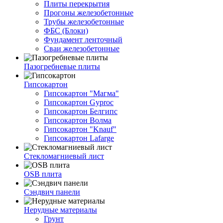
Плиты перекрытия
Прогоны железобетонные
Трубы железобетонные
ФБС (Блоки)
Фундамент ленточный
Сваи железобетонные
Пазогребневые плиты
Гипсокартон
Гипсокартон "Магма"
Гипсокартон Gyproc
Гипсокартон Белгипс
Гипсокартон Волма
Гипсокартон "Knauf"
Гипсокартон Lafarge
Стекломагниевый лист
OSB плита
Сэндвич панели
Нерудные материалы
Грунт