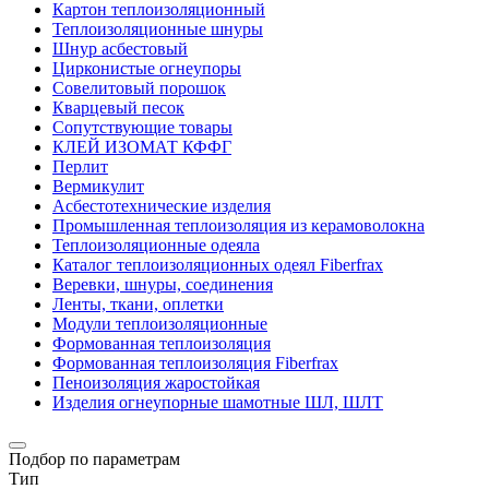
Картон теплоизоляционный
Теплоизоляционные шнуры
Шнур асбестовый
Цирконистые огнеупоры
Совелитовый порошок
Кварцевый песок
Сопутствующие товары
КЛЕЙ ИЗОМАТ КФФГ
Перлит
Вермикулит
Асбесто­технические изделия
Промышленная теплоизоляция из керамоволокна
Теплоизоляционные одеяла
Каталог теплоизоляционных одеял Fiberfrax
Веревки, шнуры, соединения
Ленты, ткани, оплетки
Модули теплоизоляционные
Формованная теплоизоляция
Формованная теплоизоляция Fiberfrax
Пеноизоляция жаростойкая
Изделия огнеупорные шамотные ШЛ, ШЛТ
Подбор по параметрам
Тип