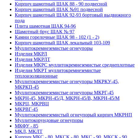
Кирпич шамотный ШАК 88 - 90 подвесной
Кирпич шамотный ШАК №91 подвесной
Кирпич шамотный ШАК 92-93 бортовый выдвижного
пода
Плита шамотная ШАК 94-96
Шамотный брус ШАК № 97
Камни горелочные ШАК 98 - 102 (1 - 2)
Кирпич шамотный ШАК лекальный 103-109
Муллито­­кремнеземистые огнеупоры
Изделия МКРЛ
Изделия МКРЛТ
Изделия МКРС муллитокремнеземистые среднеплотные
Изделия МКРТ муллитокремнеземистые
теплоизоляционные
Муллитокремнеземистые огнеупоры МКРКУ-45,
МКРКП-45
Муллитокремнеземистые огнеупоры МКРГ-45
МКРН-45, МКРН-45/Д, МКРН-45/В, МКРН-45/М
МКРЦ, МКРВЦ
МКРВГ-45
Муллитокремнеземистый огнеупорый кирпич МКРНП
Муллито­корундовые огнеупоры
МКФУ - 85
МКЛ, МКЛТ
Кирпич МКС - 80, МКСК - 80, МКС - 90, МКСК - 90