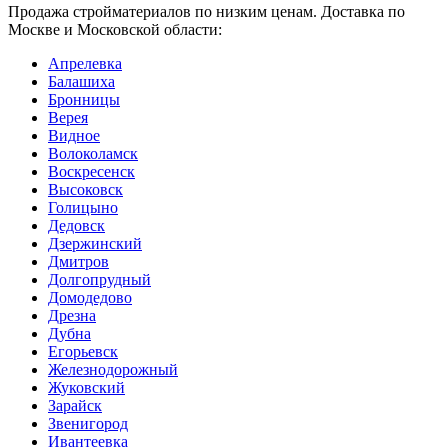
Продажа стройматериалов по низким ценам. Доставка по
Москве и Московской области:
Апрелевка
Балашиха
Бронницы
Верея
Видное
Волоколамск
Воскресенск
Высоковск
Голицыно
Дедовск
Дзержинский
Дмитров
Долгопрудный
Домодедово
Дрезна
Дубна
Егорьевск
Железнодорожный
Жуковский
Зарайск
Звенигород
Ивантеевка