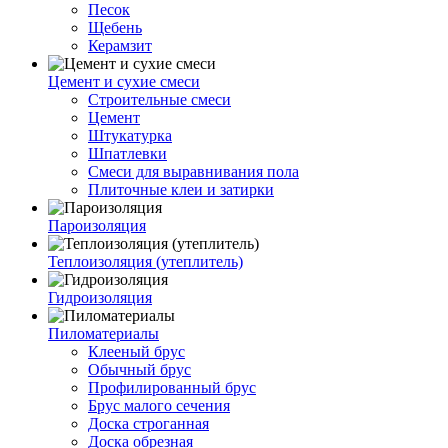
Песок
Щебень
Керамзит
Цемент и сухие смеси
Строительные смеси
Цемент
Штукатурка
Шпатлевки
Смеси для выравнивания пола
Плиточные клеи и затирки
Пароизоляция
Теплоизоляция (утеплитель)
Гидроизоляция
Пиломатериалы
Клееный брус
Обычный брус
Профилированный брус
Брус малого сечения
Доска строганная
Доска обрезная