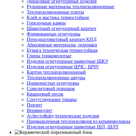
Динасовые огнеупорные изделия
Рулонные материалы теплоизоляционные
Тепло­изоляционные плиты
Клей и мастика термостойкие
Горелочные камни
Шамотный огнеупорный кирпич
Формованные огнеупоры
Пенодиатомитовый кирпич КПД
Абразивные материалы, порошки
Бумага техническая термостойкая
Глины тонкомолотые
Изделия огнеупорные шамотные ШКУ
Изделия огнеупорные ШЧС, ШЧУ
Картон теплоизоляционный
Теплоизоляционные шнуры
Цирконистые огнеупоры
Совелитовый порошок
Кварцевый песок
Сопутствующие товары
Перлит
Вермикулит
Асбесто&shy;технические изделия
Промышленная теплоизоляция из керамоволокна
Изделия огнеупорные шамотные ШЛ, ШЛТ