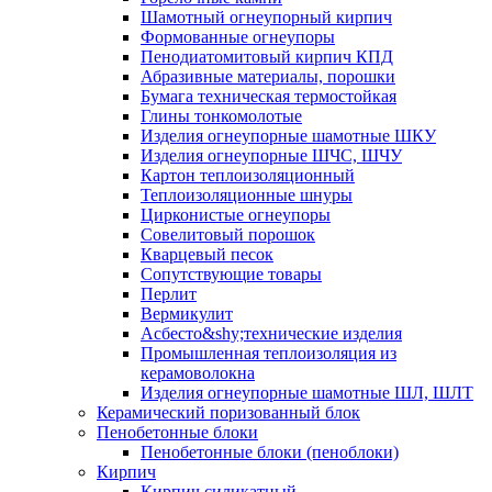
Шамотный огнеупорный кирпич
Формованные огнеупоры
Пенодиатомитовый кирпич КПД
Абразивные материалы, порошки
Бумага техническая термостойкая
Глины тонкомолотые
Изделия огнеупорные шамотные ШКУ
Изделия огнеупорные ШЧС, ШЧУ
Картон теплоизоляционный
Теплоизоляционные шнуры
Цирконистые огнеупоры
Совелитовый порошок
Кварцевый песок
Сопутствующие товары
Перлит
Вермикулит
Асбесто&shy;технические изделия
Промышленная теплоизоляция из
керамоволокна
Изделия огнеупорные шамотные ШЛ, ШЛТ
Керамический поризованный блок
Пенобетонные блоки
Пенобетонные блоки (пеноблоки)
Кирпич
Кирпич силикатный