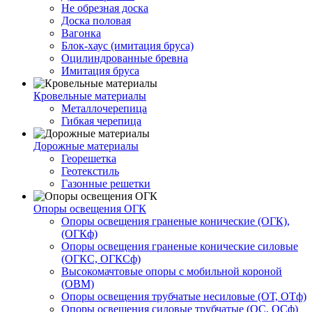
Не обрезная доска
Доска половая
Вагонка
Блок-хаус (имитация бруса)
Оцилиндрованные бревна
Имитация бруса
Кровельные материалы
Металлочерепица
Гибкая черепица
Дорожные материалы
Георешетка
Геотекстиль
Газонные решетки
Опоры освещения ОГК
Опоры освещения граненые конические (ОГК),
(ОГКф)
Опоры освещения граненые конические силовые
(ОГКС, ОГКСф)
Высокомачтовые опоры с мобильной короной
(ОВМ)
Опоры освещения трубчатые несиловые (ОТ, ОТф)
Опоры освещения силовые трубчатые (ОС, ОСф)