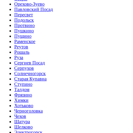
Орехово-Зуево
Павловский Посад
Пересвет
Подольск
Протвино
Пушкино
Пущино
Раменское
Реутов
Рошаль
Руза
Сергиев Посад
Серпухов
Солнечногорск
Старая Купавна
Ступино
Талдом
Фрязино
Химки
Хотьково
Черноголовка
Чехов
Шатура
Щелково
Электрогорск