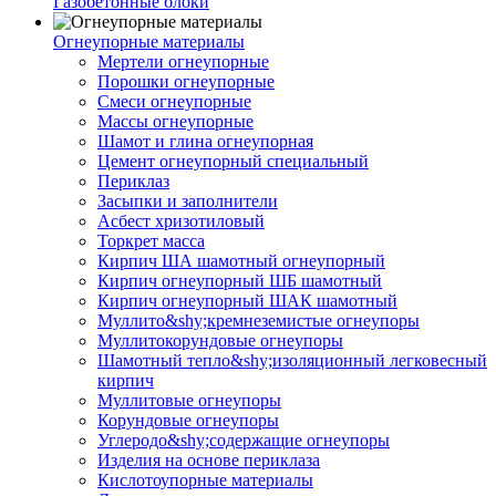
Газобетонные блоки
Огнеупорные материалы
Мертели огнеупорные
Порошки огнеупорные
Смеси огнеупорные
Массы огнеупорные
Шамот и глина огнеупорная
Цемент огнеупорный специальный
Периклаз
Засыпки и заполнители
Асбест хризотиловый
Торкрет масса
Кирпич ША шамотный огнеупорный
Кирпич огнеупорный ШБ шамотный
Кирпич огнеупорный ШАК шамотный
Муллито&shy;­кремнеземистые огнеупоры
Муллито­корундовые огнеупоры
Шамотный тепло&shy;изоляционный легковесный
кирпич
Муллитовые огнеупоры
Корундовые огнеупоры
Углеродо&shy;содержащие огнеупоры
Изделия на основе периклаза
Кислотоупорные материалы